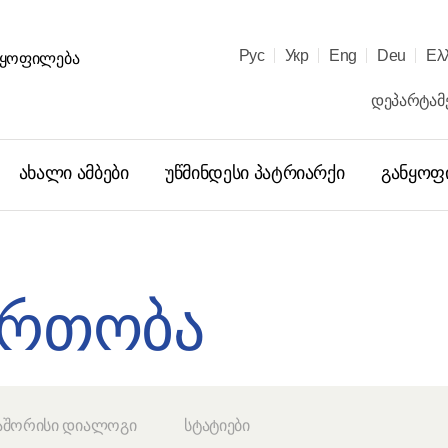
Рус
Укр
Eng
Deu
Ελ
ᲐᲜᲧᲝᲤᲘᲚᲔᲑᲐ
დეპარტამე
ახალი ამბები
უწმინდესი პატრიარქი
განყოფ
ა
ერთობა
აშორისი დიალოგი
სტატიები