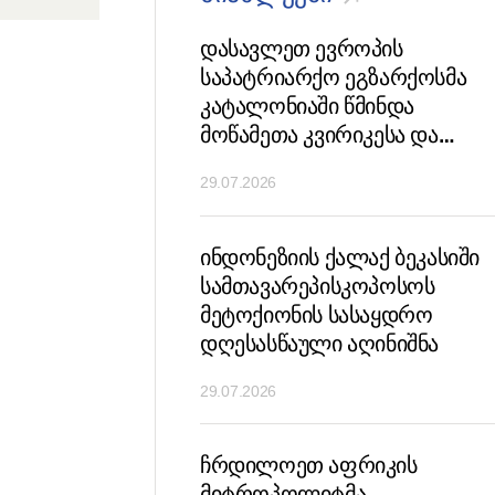
ავმჯდომარის
დასავლეთ ევროპის
ებელი სიტყვა
საპატრიარქო ეგზარქოსმა
 სხდომაზე „ოჯახი,
კატალონიაში წმინდა
ტრადიციული
მოწამეთა კვირიკესა და
ნეობრივი
ივლიტას სამრევლოს
29.07.2026
ბა"
სასაყდრო დღესასწაულის
ზეიმი ჩაატარა
ჩორის ლავრაში
ინდონეზიის ქალაქ ბეკასიში
ფო ნაკრძალის
სამთავარეპისკოპოსოს
მლებმა
მეტოქიონის სასაყდრო
ბლის შობის ტაძარი
დღესასწაული აღინიშნა
29.07.2026
ს
ჩრდილოეთ აფრიკის
იდებელ ეკლესიას
მიტროპოლიტმა