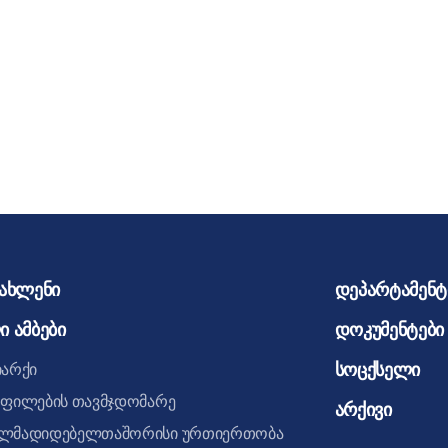
იახლენი
დეპარტამენტი
ი ამბები
დოკუმენტები
სოცქსელი
იარქი
ოფილების თავმჯდომარე
არქივი
ლმადიდებელთაშორისი ურთიერთობა