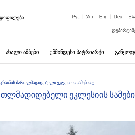
Рус
Укр
Eng
Deu
Ελ
ᲐᲜᲧᲝᲤᲘᲚᲔᲑᲐ
დეპარტამე
ახალი ამბები
უწმინდესი პატრიარქი
განყოფ
უკრაინის მართლმადიდებელი ეკლესიის სამების ტ…
ართლმადიდებელი ეკლესიის სამები
უწმინდესმ
კირილემ 
საერთაშო
საგანმა
საკითხავ
28.01.2026
სხდომას 