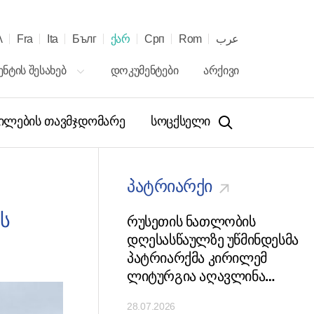
λ
Fra
Ita
Бълг
ქარ
Срп
Rom
عرب
ნტის შესახებ
დოკუმენტები
არქივი
ილების თავმჯდომარე
სოცქსელი
პატრიარქი
ს
ა პატრიარქმა
რუსეთის ნათლობის
XXXIV
დღესასწაულზე უწმინდესმა
რისო საშობაო
პატრიარქმა კირილემ
ნათლებლო
ლიტურგია აღავლინა
ების პლენარულ
მოსკოვის კრემლის მიძინები
28.07.2026
უხელმძღვანელა
საკათედრო ტაძარში