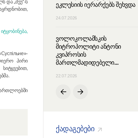
 და „მეუ“-ს
წმინდა სინოდის
ეკლესიის იერარქებს შეხვდა
 დაყრდნობით,
ს დასკვნითი
24.07.2026
ტყობინება,
ნდა სინოდისა და
ვოლოკოლამსკის
 საეკლესიო საბჭოს
მიტროპოლიტი ანტონი
ი სხდომა
კვიპროსის
Суспільне»-
ლიერო პირი
მართლმადიდებელი
 სიტყვებით,
ეკლესიის იერარქებს შეხვდა
ბმა.
22.07.2026
მართლოებში
ქადაგებები