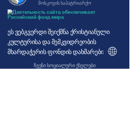
ᲛᲝᲡᲙᲝᲕᲘᲡ ᲡᲐᲞᲐᲢᲠᲘᲐᲠᲥᲝ
ეს ვებგვერდი შეიქმნა ქრისტიანული
კულტურისა და მემკვიდრეობის
მხარდაჭერის ფონდის დახმარებით
ჩვენი სოციალური ქსელები
საიტის რუქა
© 2026