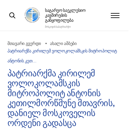
ᲡᲐᲒᲐᲠᲔᲝ ᲡᲐᲔᲙᲚᲔᲡᲘᲝ
ᲙᲐᲕᲨᲘᲠᲔᲑᲘᲡ
ᲒᲐᲜᲧᲝᲤᲘᲚᲔᲑᲐ
ᲛᲝᲡᲙᲝᲕᲘᲡ ᲡᲐᲞᲐᲢᲠᲘᲐᲠᲥᲝ
მთავარი გვერდი
ახალი ამბები
პატრიარქმა კირილემ ვოლოკოლამსკის მიტროპოლიტ
ანტონის კეთ…
პატრიარქმა კირილემ
ვოლოკოლამსკის
მიტროპოლიტ ანტონის
კეთილმორწმუნე მთავრის,
დანიელ მოსკოველის
ორდენი გადასცა