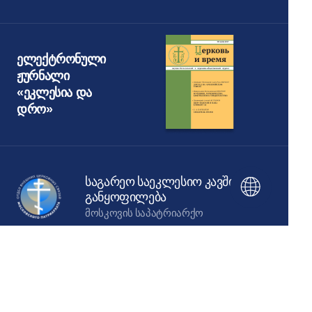
ელექტრონული
ჟურნალი
«ეკლესია და
დრო»
საგარეო საეკლესიო კავშირების
განყოფილება
ᲛᲝᲡᲙᲝᲕᲘᲡ ᲡᲐᲞᲐᲢᲠᲘᲐᲠᲥᲝ
ეს ვებგვერდი შეიქმნა ქრისტიანული
კულტურისა და მემკვიდრეობის