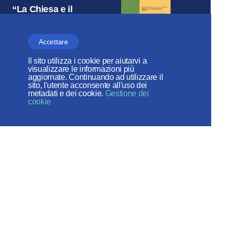
“La Chiesa e il
tempo”
Accettare
Il sito utilizza i cookie per aiutarvi a
visualizzare le informazioni più
aggiornate. Continuando ad utilizzare il
Chiesa ortodossa russa
sito, l'utente acconsente all'uso dei
DIPARTIMENTO PER LE RELAZIONI
metadati e dei cookie.
Gestione dei
cookie
ESTERNE DEL PATRIARCATO DI
MOSCA
Веб-сайт создан при содействии
Фонда поддержки христианской
культуры и наследия
I social network: