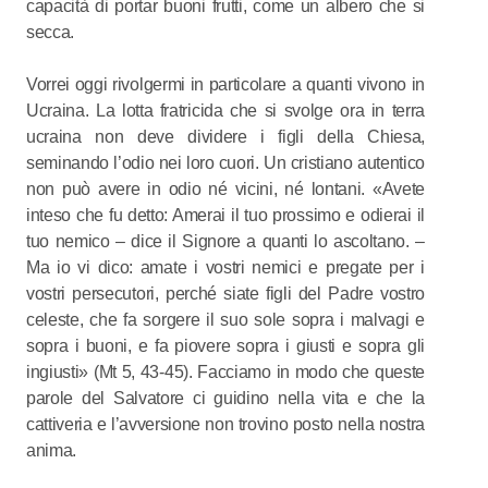
capacità di portar buoni frutti, come un albero che si
secca.
Vorrei oggi rivolgermi in particolare a quanti vivono in
Ucraina. La lotta fratricida che si svolge ora in terra
ucraina non deve dividere i figli della Chiesa,
seminando l’odio nei loro cuori. Un cristiano autentico
non può avere in odio né vicini, né lontani. «Avete
inteso che fu detto: Amerai il tuo prossimo e odierai il
tuo nemico – dice il Signore a quanti lo ascoltano. –
Ma io vi dico: amate i vostri nemici e pregate per i
vostri persecutori, perché siate figli del Padre vostro
celeste, che fa sorgere il suo sole sopra i malvagi e
sopra i buoni, e fa piovere sopra i giusti e sopra gli
ingiusti» (Mt 5, 43-45). Facciamo in modo che queste
parole del Salvatore ci guidino nella vita e che la
cattiveria e l’avversione non trovino posto nella nostra
anima.