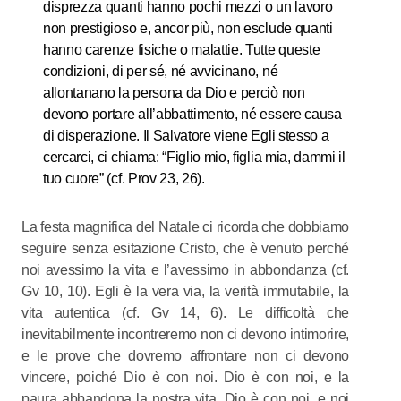
disprezza quanti hanno pochi mezzi o un lavoro
non prestigioso e, ancor più, non esclude quanti
hanno carenze fisiche o malattie. Tutte queste
condizioni, di per sé, né avvicinano, né
allontanano la persona da Dio e perciò non
devono portare all’abbattimento, né essere causa
di disperazione. Il Salvatore viene Egli stesso a
cercarci, ci chiama: “Figlio mio, figlia mia, dammi il
tuo cuore” (cf. Prov 23, 26).
La festa magnifica del Natale ci ricorda che dobbiamo
seguire senza esitazione Cristo, che è venuto perché
noi avessimo la vita e l’avessimo in abbondanza (cf.
Gv 10, 10). Egli è la vera via, la verità immutabile, la
vita autentica (cf. Gv 14, 6). Le difficoltà che
inevitabilmente incontreremo non ci devono intimorire,
e le prove che dovremo affrontare non ci devono
vincere, poiché Dio è con noi. Dio è con noi, e la
paura abbandona la nostra vita. Dio è con noi, e noi