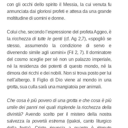
con gli occhi dello spirito il Messia, la cui venuta fu
annunciata dai gloriosi profeti e attesa da una grande
moltitudine di uomini e donne.
Colui che, secondo l’espressione del profeta Aggeo, è
la
ricchezza di tutte le genti
(cf. Ag 2,7), «spogliò se
stesso, assumendo la condizione di servo e
divenendo simile agli uomini» (Fil 2, 7). Il dominatore
del cosmo sceglie per sé non un palazzo imperiale,
né la residenza dei potenti di questo mondo, né la
dimora dei ricchi e dei nobili. Non si trova posto per lui
nell’albergo. Il Figlio di Dio viene al mondo in una
grotta, sua culla sarà una mangiatoia per animali.
Che cosa è più povero di una grotta e che cosa è più
umile dei panni nei quali risplende la ricchezza della
divinità?
Avendo scelto per il mistero della nostra
salvezza
la povertà estrema
(ipakoi, canto liturgico
della festa), Cristo rinuncia a quanto è ritenuto