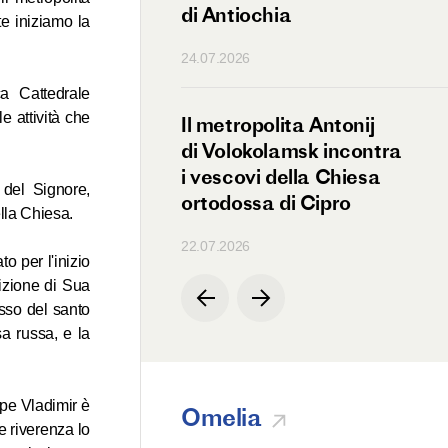
di Antiochia
te iniziamo la
24.07.2026
ca Cattedrale
e attività che
nte del DECR
Il metropolita Antonij
o l’ospedale russo
di Volokolamsk incontra
tale dell’Etiopia
i vescovi della Chiesa
 del Signore,
ortodossa di Cipro
ella Chiesa.
22.07.2026
to per l'inizio
dizione di Sua
asso del santo
sa russa, e la
ipe Vladimir è
Omelia
 e riverenza lo