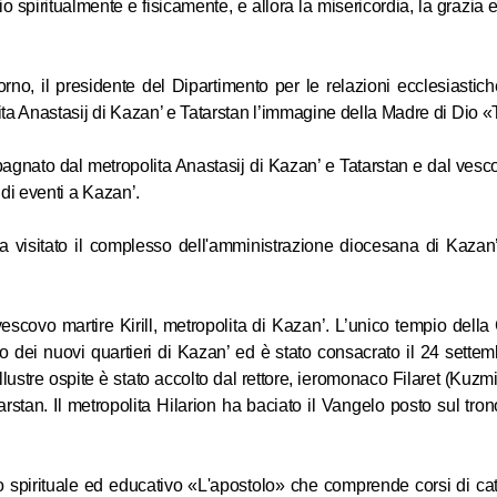
io spiritualmente e fisicamente, e allora la misericordia, la grazia e
no, il presidente del Dipartimento per le relazioni ecclesiastich
lita Anastasij di Kazan’ e Tatarstan l’immagine della Madre di Dio 
pagnato dal metropolita Anastasij di Kazan’ e Tatarstan e dal vesc
di eventi a Kazan’.
 ha visitato il complesso dell'amministrazione diocesana di Kazan
escovo martire Kirill, metropolita di Kazan’. L’unico tempio dell
no dei nuovi quartieri di Kazan’ ed è stato consacrato il 24 sette
ustre ospite è stato accolto dal rettore, ieromonaco Filaret (Kuzmi
rstan. Il metropolita Hilarion ha baciato il Vangelo posto sul tro
entro spirituale ed educativo «L'apostolo» che comprende corsi di c