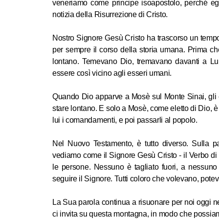
veneriamo come principe isoapostolo, perché egl
notizia della Risurrezione di Cristo.
Nostro Signore Gesù Cristo ha trascorso un tempo 
per sempre il corso della storia umana. Prima c
lontano. Temevano Dio, tremavano davanti a Lu
essere così vicino agli esseri umani.
Quando Dio apparve a Mosè sul Monte Sinai, gli c
stare lontano. E solo a Mosè, come eletto di Dio, 
lui i comandamenti, e poi passarli al popolo.
Nel Nuovo Testamento, è tutto diverso. Sulla pa
vediamo come il Signore Gesù Cristo - il Verbo di
le persone. Nessuno è tagliato fuori, a nessuno
seguire il Signore. Tutti coloro che volevano, pote
La Sua parola continua a risuonare per noi oggi ne
ci invita su questa montagna, in modo che possiam