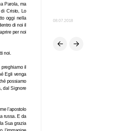
Sua Parola, ma
di Cristo, Lo
tto oggi nella
08.07.2018
entro di noi il
aprire per noi
i noi.
, preghiamo il
ché Egli venga
inché possiamo
a, dal Signore
ome l'apostolo
rra russa. E da
o la Sua grazia
so l'immagine