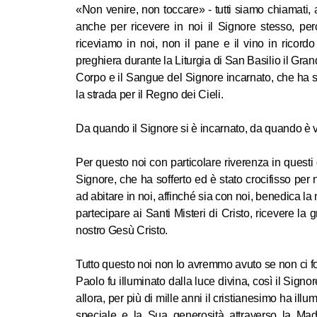
«Non venire, non toccare» - tutti siamo chiamati, 
anche per ricevere in noi il Signore stesso, per
riceviamo in noi, non il pane e il vino in ricord
preghiera durante la Liturgia di San Basilio il Grand
Corpo e il Sangue del Signore incarnato, che ha soff
la strada per il Regno dei Cieli.
Da quando il Signore si è incarnato, da quando è ve
Per questo noi con particolare riverenza in quest
Signore, che ha sofferto ed è stato crocifisso per 
ad abitare in noi, affinché sia con noi, benedica l
partecipare ai Santi Misteri di Cristo, ricevere la 
nostro Gesù Cristo.
Tutto questo noi non lo avremmo avuto se non ci fos
Paolo fu illuminato dalla luce divina, così il Signor
allora, per più di mille anni il cristianesimo ha ill
speciale e la Sua generosità attraverso la Mad