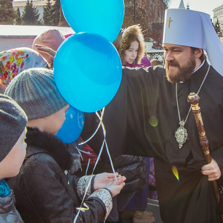
Sua Santità
presiede 
del Consig
Supremo
17.02.2026
Sua Santità
ha preso p
Parlament
presso il C
Federazi
29.01.2026