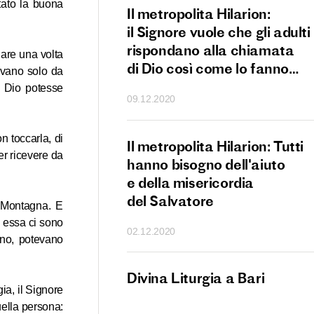
tato la buona
tore italiano alla
Il metropolita Hilarion:
i Pentecoste
il Signore vuole che gli adulti
rispondano alla chiamata
iare una volta
di Dio così come lo fanno
evano solo da
i bambini
 Dio potesse
09.12.2020
 toccarla, di
s. Gregorio Palamas
Il metropolita Hilarion: Tutti
er ricevere da
hanno bisogno dell'aiuto
e della misericordia
del Salvatore
a Montagna. E
d essa ci sono
02.12.2020
ano, potevano
San Nicola a Mosca
Divina Liturgia a Bari
ia, il Signore
uella persona: