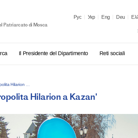
Рус
Укр
Eng
Deu
Ελ
el Patriarcato di Mosca
arca
Il Presidente del Dipartimento
Reti sociali
polita Hilarion …
ropolita Hilarion a Kazan'
Sua Santità
celebra la
per la Dom
dell’Ortod
Cattedrale
01.03.2026
Salvatore