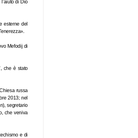
 l'aiuto di Dio
e esterne del
«Tenerezza».
ovo Mefodij di
’, che è stato
a Chiesa russa
mbre 2013; nel
n), segretario
no, che veniva
atechismo e di