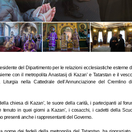
Il metropo
di Voloko
sidente del Dipartimento per le relazioni ecclesiastiche esterne d
un ufficio 
ieme con il metropolita Anastasij di Kazan’ e Tatarstan e il vesc
compatriot
Liturgia nella Cattedrale dell'Annunciazione del Cremlino d
05.06.2026
ella chiesa di Kazan’, le suore della carità, i partecipanti al for
 tenuto in quei giorni a Kazan’, i cosacchi, i cadetti della Scuo
Il metropo
o presenti anche i rappresentanti del Governo.
ha incontr
russi resid
, a nome dei fedeli della metropolia del Tatarstan, ha ringraziato 