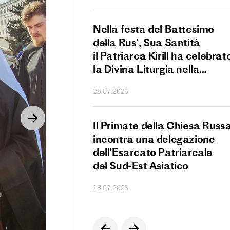
 il Patriarca Kirill
Nella festa del Battesimo
una sessione
della Rus', Sua Santità
lio Ecclesiastico
il Patriarca Kirill ha celebrat
la Divina Liturgia nella
Cattedrale della Dormizione
28.07.2026
del Cremlino di Mosca
 il Patriarca Kirill
Il Primate della Chiesa Russ
arte ai XIV Incontri
incontra una delegazione
ari di Natale
dell'Esarcato Patriarcale
onsiglio della
del Sud-Est Asiatico
one
18.07.2026