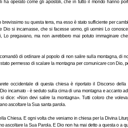
i ha operato come gli apostoli, che in tutto il mondo hanno por
L’ambascia
liturgia d
brevissimo su questa terra, ma esso è stato sufficiente per camb
he Dio si incarnasse, che si facesse uomo, gli uomini Lo conosc
i, Lo pregavano, ma non avrebbero mai potuto immaginare che
23.06.2013
omandò di ordinare al popolo di non salire sulla montagna, di non
Festa di 
è stato permesso di scalare la montagna per comunicare con Dio, p
rete occidentale di questa chiesa è riportato il Discorso dell
 Dio incarnato - è seduto sulla cima di una montagna e accanto a
31.03.2013
 si dice: «Non devi salire la montagna». Tutti coloro che volev
vano ascoltare la Sua santa parola.
Festa di 
lla Chiesa. E ogni volta che veniamo in chiesa per la Divina Liturg
o ascoltare la Sua Parola. E Dio non ha mai detto a questa o a q