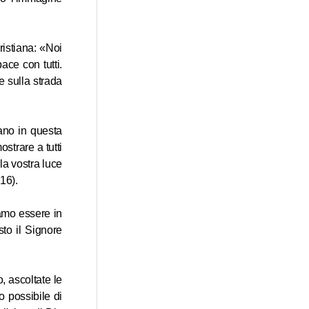
ristiana: «Noi
ace con tutti.
e sulla strada
ano in questa
strare a tutti
la vostra luce
16).
amo essere in
sto il Signore
, ascoltate le
o possibile di