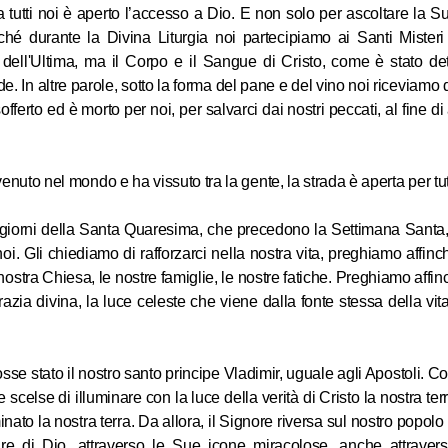
a tutti noi è aperto l’accesso a Dio. E non solo per ascoltare la 
ché durante la Divina Liturgia noi partecipiamo ai Santi Misteri 
o dell'Ultima, ma il Corpo e il Sangue di Cristo, come è stato de
20.12.2012
e. In altre parole, sotto la forma del pane e del vino noi riceviamo d
erto ed è morto per noi, per salvarci dai nostri peccati, al fine di 
nuto nel mondo e ha vissuto tra la gente, la strada è aperta per tutt
i giorni della Santa Quaresima, che precedono la Settimana Santa
noi. Gli chiediamo di rafforzarci nella nostra vita, preghiamo affin
a nostra Chiesa, le nostre famiglie, le nostre fatiche. Preghiamo aff
grazia divina, la luce celeste che viene dalla fonte stessa della vit
se stato il nostro santo principe Vladimir, uguale agli Apostoli. C
e scelse di illuminare con la luce della verità di Cristo la nostra te
uminato la nostra terra. Da allora, il Signore riversa sul nostro popol
re di Dio, attraverso le Sue icone miracolose, anche attraver