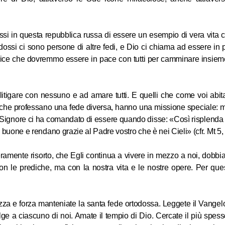
ossi in questa repubblica russa di essere un esempio di vera vita c
ssi ci sono persone di altre fedi, e Dio ci chiama ad essere in p
e dice che dovremmo essere in pace con tutti per camminare insiem
litigare con nessuno e ad amare tutti. E quelli che come voi abit
che professano una fede diversa, hanno una missione speciale: mo
 il Signore ci ha comandato di essere quando disse: «Così risplenda 
buone e rendano grazie al Padre vostro che è nei Cieli» (cfr. Mt 5, 
amente risorto, che Egli continua a vivere in mezzo a noi, dobbi
on le prediche, ma con la nostra vita e le nostre opere. Per que
ermezza e forza manteniate la santa fede ortodossa. Leggete il Vangelo
lge a ciascuno di noi. Amate il tempio di Dio. Cercate il più spess