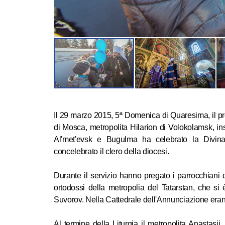
Il 29 marzo 2015, 5ª Domenica di Quaresima, il pre
di Mosca, metropolita Hilarion di Volokolamsk, ins
Al'met'evsk e Bugulma ha celebrato la Divina 
concelebrato il clero della diocesi.
Durante il servizio hanno pregato i parrocchiani d
ortodossi della metropolia del Tatarstan, che si è
Suvorov. Nella Cattedrale dell'Annunciazione eran
Al termine della Liturgia il metropolita Anastasij