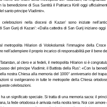
 la benedizione di Sua Santità il Patriarca Kirill oggi ufficialmen
el santo principe Vladimir».
05.06.2026
e celebrazioni nella diocesi di Kazan’ sono iniziate nell'anti
di San Gurij di Kazan’: «Dalla cattedra di San Gurij iniziano oggi l
Il Preside
ha visitat
nella capi
 al metropolita Hilarion di Volokolamsk l’immagine della Croce
e nell’adempiere il proprio incarico di responsabilità per il bene d
05.06.2026
arstan, al clero e ai fedeli, il metropolita Hilarion si è congratula
apasso del principe Vladimir, il Battista della Rus’: «Con la bene
 nella nostra Chiesa alla memoria del 1000° anniversario del trap
azioni si svolgeranno in tutte le metropolie della Chiesa ortodos
queste celebrazioni.
a un significato speciale. Si tratta di una memoria sacra: il princ
istiana, la fede ortodossa è arrivata nella nostra terra. Noi con amore