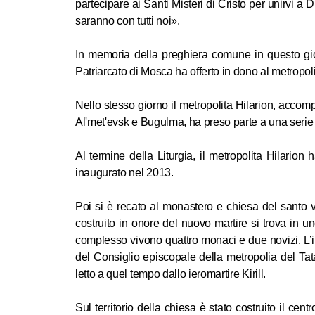
partecipare ai Santi Misteri di Cristo per unirvi a D
saranno con tutti noi».
In memoria della preghiera comune in questo gior
Patriarcato di Mosca ha offerto in dono al metropo
Nello stesso giorno il metropolita Hilarion, accom
Al'met'evsk e Bugulma, ha preso parte a una serie 
Al termine della Liturgia, il metropolita Hilarion
inaugurato nel 2013.
Poi si è recato al monastero e chiesa del santo v
costruito in onore del nuovo martire si trova in u
complesso vivono quattro monaci e due novizi. L’ill
del Consiglio episcopale della metropolia del Tata
letto a quel tempo dallo ieromartire Kirill.
Sul territorio della chiesa è stato costruito il c