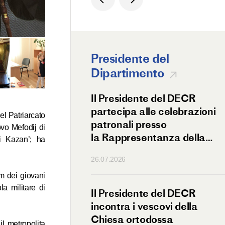
Presidente del
Dipartimento
lita Antonij
Il Presidente del DECR
lamsk ha celebrato
partecipa alle celebrazioni
el Patriarcato
defunti per i
patronali presso
ovo Mefodij di
i in Etiopia
la Rappresentanza della
i Kazan’; ha
Chiesa Ortodossa
26.07.2026
di Antiochia a Mosca
um dei giovani
la militare di
lita Antonij
Il Presidente del DECR
ato i connazionali
incontra i vescovi della
enti in Etiopia
Chiesa ortodossa
il metropolita