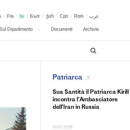
λ
Fra
Ita
Бълг
ქარ
Срп
Rom
عرب
Sul Dipartimento
Documenti
Archivio
Patriarca
 il Patriarca Kirill
Sua Santità il Patriarca Kirill
 Divina Liturgia
incontra l'Ambasciatore
enica del Trionfo
dell'Iran in Russia
ossia nella
 di Cristo
30.07.2026