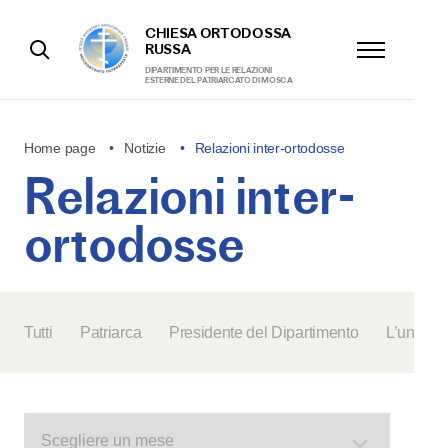
CHIESA ORTODOSSA
RUSSA
DIPARTIMENTO PER LE RELAZIONI
ESTERNE DEL PATRIARCATO DI MOSCA
Home page
Notizie
Relazioni inter-ortodosse
Relazioni inter-
ortodosse
Tutti
Patriarca
Presidente del Dipartimento
L’unità d