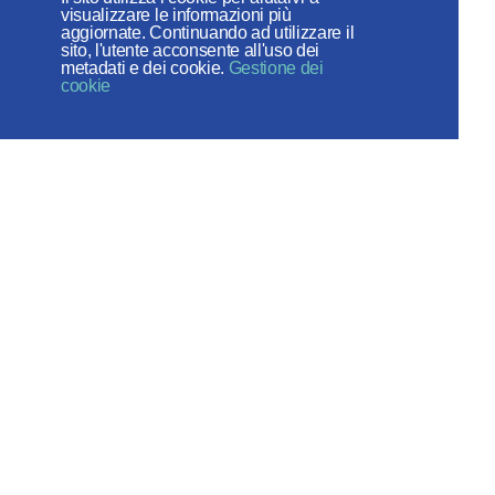
visualizzare le informazioni più
tempo”
aggiornate. Continuando ad utilizzare il
sito, l'utente acconsente all'uso dei
metadati e dei cookie.
Gestione dei
cookie
Chiesa ortodossa russa
DIPARTIMENTO PER LE RELAZIONI
ESTERNE DEL PATRIARCATO DI
MOSCA
Веб-сайт создан при содействии
Фонда поддержки христианской
культуры и наследия
I social network: