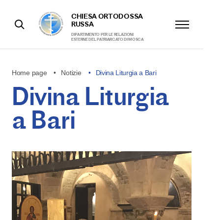
CHIESA ORTODOSSA
RUSSA
DIPARTIMENTO PER LE RELAZIONI
ESTERNE DEL PATRIARCATO DI MOSCA
Home page
Notizie
Divina Liturgia a Bari
Divina Liturgia
a Bari