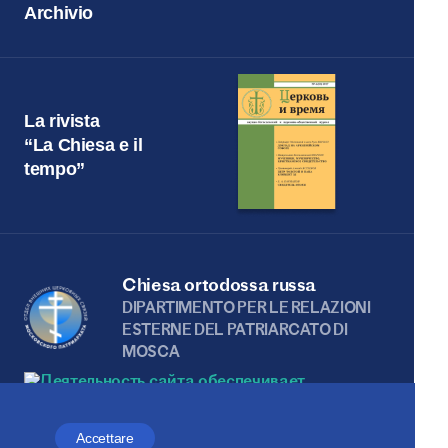
Archivio
La rivista
“La Chiesa e il
tempo”
Chiesa ortodossa russa
DIPARTIMENTO PER LE RELAZIONI
ESTERNE DEL PATRIARCATO DI
MOSCA
Accettare
Веб-сайт создан при содействии