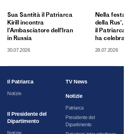
Sua Santità il Patriarca
Nella festa d
Kirill incontra
della Rus', Su
l'Ambasciatore dell'Iran
il Patriarca Kir
in Russia
ha celebrato l
Liturgia nella
30.07.2026
28.07.2026
della Dormizi
del Cremlino 
Il Patriarca
TV News
Notizie
Notizie
Patriarca
Il Presidente del
Presidente del
Dipartimento
Dipartimento
Notizie