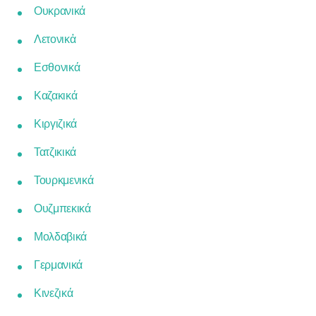
Ουκρανικά
Λετονικἀ
Εσθονικά
Καζακικά
Κιργιζικά
Τατζικικά
Τουρκμενικά
Ουζμπεκικά
Μολδαβικά
Γερμανικά
Κινεζικά