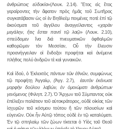
ἀνθρώποις εὐδοκία
»(Λουκ. 2.14). Ἔτος εἰς ἔτος
γεραίροντες τὴν ἄφατον πρὸς ἡμᾶς τοῦ Σωτῆρος
συγκατάβασιν ὡς οἱ ἐν Βηθλεὲμ ποιμένες ποτὲ ἐπί τῷ
ἀκούσματι τοῦ ἀγγέλου ἀναγγείλαντος «
χαρὰν
μεγάλην, ἥτις ἔσται παντὶ τῷ λαῷ
» (Λουκ. 2.10),
σπεύδομεν ἵνα διά πνευματικῶν ὀφθαλμῶν
καθορῶμεν τὸν Μεσσίαν, Οὗ τὴν ἔλευσιν
προανήγγειλαν οἱ ἔνδοξοι προφήται καὶ ἀνέμεινε
πλήθος πολύ ἀνδρῶν τὲ καὶ γυναικῶν.
Καὶ ἰδού, ὁ Ἐκλεκτὸς
πάντων τῶν ἐθνῶν,
συμφώνως
τῷ προφήτῃ Ἀγγαίῳ,
(
Ἀγγ. 2.7),
ἑαυτὸν ἐκένωσε
μορφὴν δούλου λαβών, ἐν ὁμοιώματι ἀνθρώπων
γενόμενος
(Φιληπ. 2.7). Ὁ Ἄρχων τοῦ Σύμπαντος οὐκ
ἐπέλεξεν παλάτιον τοῦ αὐτοκράτορος, οὐδὲ οἰκίας τῶν
ἰσχυρῶν τοῦ κόσμου τοὺτου ἤ τῶν πλουσίων καὶ
εὐγενῶν. Οὐκ ἦν Αὐτῷ τόπος οὐδὲ ἐν τῷ καταλύματι.
Ἐν τῷ σπηλαίῳ τῶν ζώων τίκτεται ὁ Υἱὸς τοῦ Θεοῦ
καὶ ἡ φάτνῃ τῶν ἀλόγων ὑπήρξε τὸ λῖκνον Αὐτοῦ.