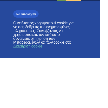
Περιοδικό
Να αποδεχθεί
«Εκκλησία και
χρόνος»
Ο ιστότοπος χρησιμοποιεί cookie για
να σας δείξει τις πιο ενημερωμένες
πληροφορίες. Συνεχίζοντας να
χρησιμοποιείτε τον ιστότοπο,
συναινείτε στη χρήση των
Μεταδεδομένων και των cookie σας.
Διαχείριση cookie
Τμήμα Εξωτερικων
Εκκλησιαστικων Σχέσεων
ΠΑΤΡΙΑΡΧΕΊΟ ΜΌΣΧΑΣ
Веб-сайт создан при содействии
Фонда поддержки христианской
культуры и наследия