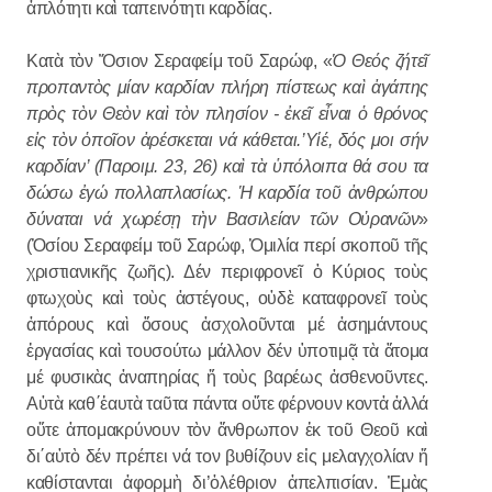
ἀπλότητι καὶ ταπεινότητι καρδίας.
Κατὰ τὸν Ὅσιον Σεραφείμ τοῦ Σαρώφ, «
Ὁ Θεός ζήτεῖ
προπαντὸς μίαν καρδίαν πλήρη πίστεως καὶ ἀγάπης
πρὸς τὸν Θεὸν καὶ τὸν πλησίον - ἐκεῖ εἶναι ὁ θρόνος
εἰς τὸν ὁποῖον ἀρέσκεται νά κάθεται.’Υἱέ, δός μοι σήν
καρδίαν’ (Παροιμ. 23, 26) καὶ τὰ ὑπόλοιπα θά σου τα
δώσω ἐγώ πολλαπλασίως. Ἡ καρδία τοῦ ἀνθρώπου
δύναται νά χωρέσῃ τὴν Βασιλείαν τῶν Οὐρανῶν
»
(Ὁσίου Σεραφείμ τοῦ Σαρώφ, Ὁμιλία περί σκοποῦ τῆς
χριστιανικῆς ζωῆς). Δέν περιφρονεῖ ὁ Κύριος τοὺς
φτωχοὺς καὶ τοὺς ἀστέγους, οὐδὲ καταφρονεῖ τοὺς
ἀπόρους καὶ ὅσους ἀσχολοῦνται μέ ἀσημάντους
ἐργασίας καὶ τουσούτω μάλλον δέν ὑποτιμᾷ τὰ ἄτομα
μέ φυσικὰς ἀναπηρίας ἤ τοὺς βαρέως ἀσθενοῦντες.
Αὐτὰ καθ΄ἐαυτὰ ταῦτα πάντα οὔτε φέρνουν κοντἀ ἀλλά
οὔτε ἀπομακρύνουν τὸν ἄνθρωπον ἐκ τοῦ Θεοῦ καὶ
δι΄αὐτὸ δέν πρέπει νά τον βυθίζουν εἰς μελαγχολίαν ἤ
καθίστανται ἀφορμὴ δι’ὀλέθριον ἀπελπισίαν. Ἐμὰς