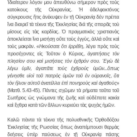
Ἰδιαίτερον λόγον μου ἀπευθύνω σήμερον πρὸς τοὺς
κατοίκους τῆς Οὐκρανίας. Ἡ ἀδελφοκτόνος
σύγκρουσις ἥτις ἀνέκυψεν ἐν τῇ Οὐκρανίᾳ δέν πρέπει
ἵνα διαιρεῖ τὰ τἐκνα τῆς Ἐκκλησίας διά τῆς σπορᾶς τοὺ
μίσους εἰς τὰς καρδίας. Ὁ πραγματικὸς χριστιανὸς
ἀποκλείεται ἵνα μισήσῃ οὔτε τοὺς ἐγγὺς, ἀλλά οὔτε καὶ
τοὺς μακρὰν. «
Ηκούσατε ὅτι ἐρρέθη,
λέγει πρὸς τοὺς
προσέχοντες εἰς Τοῦτον ὁ Κύριος,
ἀγαπήσεις τὸν
πλησίον σου καὶ μισήσεις τὸν ἐχθρόν σου. ᾿Εγὼ δὲ
λέγω ὑμῖν, ἀγαπᾶτε τοὺς ἐχθροὺς ὑμῶν...ὅπως
γένησθε υἱοὶ τοῦ πατρὸς ὑμῶν τοῦ ἐν οὐρανοῖς, ὅτι
τὸν ἥλιον αὐτοῦ ἀνατέλλει ἐπὶ πονηροὺς καὶ ἀγαθοὺς
»
(Ματθ. 5.43-45). Πάντες σχῶμεν τὰ ρήματα ταῦτα τοῦ
Σωτῆρος ὡς γνώμονα τῆς ζωῆς καὶ οὐδέποτε κακία
καὶ ἔχθρα κατὰ τῶν ἄλλων κυριεύει τὰς ψυχὰς ἡμῶν.
Καλῶ πὰντα τὰ τέκνα τῆς πολυεθνικῆς Ὀρθοδόξου
Ἐκκλησίας τῆς Ρωσσίας ὅπως ἀναπέμπουσι θερμὰς
δεήσεις ὑπὲρ παύσεως ἐν τῇ Οὐκρανίᾳ πάσης