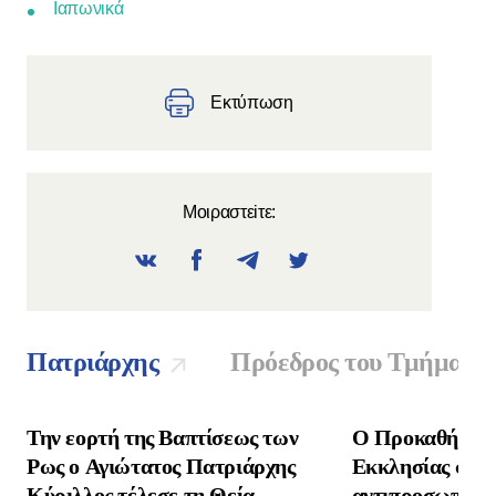
Ιαπωνικά
Εκτύπωση
Μοιραστεiτε:
Πατριάρχης
Πρόεδρος του Τμήματο
Την εορτή της Βαπτίσεως των
Ο Προκαθήμενο
Ρως ο Αγιώτατος Πατριάρχης
Εκκλησίας συνα
Κύριλλος τέλεσε τη Θεία
αντιπροσωπεία 