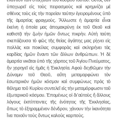
ὑποχωρεῖ εἰς τοὺς πειρασμοὺς καὶ κρημνίζει μέ
σθένος τοὺς εἰς τὴν πορείαν ταύτην ἐγειρομένους ὑπὸ
τῆς ἁμαρτίας φραγμοὺς. Ἄλλωστε ἡ ἁμαρτία εἶναι
ἐκείνη ἠ ὁποία μας ἀπομακρύνῃ ἐκ τοῦ Θεοῦ καὶ
καθιστᾷ τὴν ζωὴν ἡμῶν ὄντως πικρὴν. Αὐτὴ ταύτη
σκεπάζουσα τὸ φῶς τῆς θείας ἀγάπης μας ρίχνει εἰς
πολλὰς και ποικίλας συμφορὰς καὶ σκληρήνει τὰς
καρδίας ἡμῶν ἔναντι τῶν ἄλλων ἀνθρώπων. Ἡ δέ
ἁμαρτία νικᾶται ὑπὸ τῆς χάριτος τοῦ Ἁγίου Πνεύματος,
ἥν χορηγεῖ εἰς ἡμᾶς ἡ Ἐκκλησία. Αφοὺ δεχθῶμεν τὴν
Δύναμιν τοῦ Θεοῦ, αὕτη μεταμορφώνει τὸν
ἐσωτερικὸν ἡμῶν κόσμον καὶ συμφώνως πρὸς τὸ
θέλημα τοῦ Κυρίου συντελεῖ εἰς τὴν μεταμόρφωσιν τοῦ
ἐξωτερικοῦ κόσμου. Ἐπομένως οἱ δι’αὐτοὺς ἤ ἄλλους
λόγους ἐκπίπτοντες τῆς ἑνότητος τῆς Ἐκκλησίας,
ὅπως τὸ ἐξηραμμένον δένδρον, χάνουν τὴν ἰκανότητα
ἵνα ποιοῦν τοὺς ὄντως καλοὺς καρποὺς.