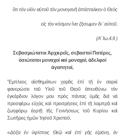
ὅτι τὸν υἱὸν αὐτοῦ τὸν μονογενῆ ἀπέσταλκεν ὁ Θεὸς
εἰς τὸν κόσμον ἵνα ζήσωμεν δι᾿ αὐτοῦ.
(Α’ Ἰω.4.9 )
Σεβασμιώτατοι Ἀρχιερεῖς, σεβαστοὶ Πατέρες,
ὁσιώτατοι μοναχοί καὶ μοναχαὶ, ἀδελφοί
ἀγαπητοί,
Ἔμπλεος αἰσθημάτων χαρᾶς ἐπὶ τῇ ἐν σαρκὶ
φανερώσει τοῦ Υἱοῦ τοῦ Θεοῦ ἀπευθύνω τόν
ἐγκάρδιον λόγον μου πρὸς πάντας ὑμᾶς διά νά
προσφέρω εὐχὰς καὶ προσρήσεις ἐπὶ τῇ λαμπρᾷ καὶ
ζωηφόρῳ ἑορτῇ τῆς Γεννήσεως τοῦ Κυρίου καὶ
Σωτῆρος ἡμῶν Ἱησοῦ Χριστοῦ.
«
Δόξα ἐν ὑψίστοις Θεῷ καὶ ἐπὶ γῆς εἰρήνη, ἐν