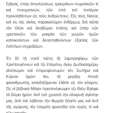
ἔχθρας, ὑπὲρ ἐπουλώσεως τραυμάτων σωματικῶν τέ
καὶ πνευματικὼν, τῶν ὑπὸ τοῦ πολέμου
προκληθέντων εἰς τοὺς ἀνθρώπους. Ἐἰς τοὺς Ναοὺς
καὶ εἰς τὰς οἰκίας παρακαλῶμεν ἐνθέρμως διὰ ταῦτα
τὸν Θεὸν καὶ δεηθῶμεν ἐπίσης καὶ ὑπὲρ τῶν
χριστιανῶν τῶν μακρὰν τῶν χωρῶν ἡμῶν
κατοικούντων καὶ δεινοπαθούντων ἐξαιτίας τῶν
ἐνόπλων συρράξεων.
Ἐν δέ τῇ νυκτί ταύτῃ τῇ λαμπροφόρῳ τῶν
Χριστουγέννων καὶ τῷ ἐπομένῳ ἁγίῳ Δωδεκαημέρῳ
αἰνέσωμεν καὶ ὑπερυψώσωμεν τὸν Σωτῆρα καὶ
Κύριον ἡμῶν τὸν, τῇ μεγάλῃ Αὐτοῦ
φιλανθρωπίᾳ, καταδεξάμενον ἐλθεῖν εἰς τὸν κόσμον.
Ὡς οἱ βιβλικοὶ Μάγοι προσενέγκωμεν τῷ Θείῳ Βρέφει
τὰ δῶρα ἡμῶν: ἀντὶ τοῦ χρυσοῦ τὴν εἰλικρινῆ ἀγάπην
μας, ἀντὶ τοὺ λιβάνου τὴν θερμὴν δέησίν μας καὶ ἀντὶ
τῆς σμύρνης τὴν ἐπιμελὴ φροντίδα τῶν ἐγγὺς τὲ καὶ
τῶν μακρὰν.