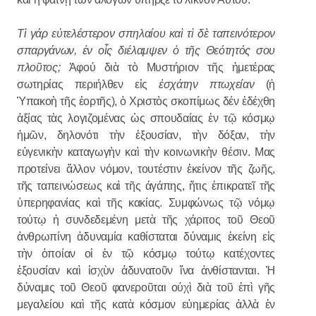
Τὶ γάρ εὐτελέστερον σπηλαίου καὶ τὶ δὲ ταπεινότερον
σπαργάνων, ἐν οἷς διέλαμψεν ὁ τῆς Θεότητός σου
πλοῦτος;
Ἀφού διὰ τὸ Μυστήριον τῆς ἡμετέρας
σωτηρίας περιήλθεν εἰς
ἐσχάτην πτωχείαν
(ἡ
Ὑπακοὴ τῆς ἑορτῆς), ὁ Χριστὸς σκοπίμως δέν ἐδέχθη
ἀξίας τὰς λογιζομένας ὡς σπουδαίας ἐν τῷ κόσμῳ
ἡμῶν, δηλονότι τὴν ἐξουσίαν, τὴν δόξαν, τὴν
εὐγενικὴν καταγωγὴν καὶ τὴν κοινωνικὴν θέσιν. Μας
προτείνει ἄλλον νόμον, τουτέστιν ἐκείνον τῆς ζωῆς,
τῆς ταπεινώσεως καὶ τῆς άγάπης, ἥτις ἐπικρατεῖ τῆς
ὑπερηφανίας καὶ τῆς κακίας. Συμφώνως τῷ νόμῳ
τούτῳ ἡ συνδεδεμένη μετὰ τῆς χάριτος τοῦ Θεοῦ
ἀνθρωπίνη ἀδυναμία καθίσταται δύναμις ἐκείνη εἰς
τὴν ὁποίαν οἱ ἐν τῷ κόσμῳ τούτῳ κατέχοντες
ἐξουσίαν καὶ ἰσχὺν ἀδυνατοῦν ἵνα ἀνθίστανται. Ἡ
δύναμις τοῦ Θεοῦ φανεροῦται οὐχὶ διὰ τοῦ ἐπὶ γῆς
μεγαλείου καὶ τῆς κατὰ κόσμον εὐημερίας ἀλλὰ ἐν