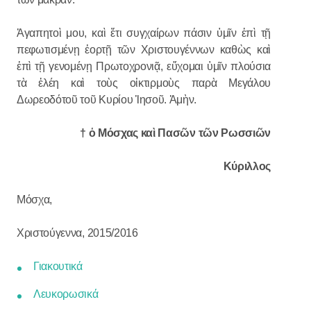
Ἀγαπητοὶ μου, καὶ ἔτι συγχαίρων πάσιν ὑμῖν ἐπὶ τῇ
πεφωτισμένῃ ἑορτῇ τῶν Χριστουγέννων καθὼς καὶ
ἐπὶ τῇ γενομένῃ Πρωτοχρονιᾷ, εὔχομαι ὑμῖν πλούσια
τὰ ἐλέη καὶ τοὺς οἰκτιρμοὺς παρὰ Μεγάλου
Δωρεοδότοῦ τοῦ Κυρίου Ἱησοῦ. Ἀμὴν.
† ὁ Μόσχας καὶ Πασῶν τῶν Ρωσσιῶν
Κύριλλος
Μόσχα,
Χριστούγεννα, 2015/2016
Γιακουτικά
Λευκορωσικά