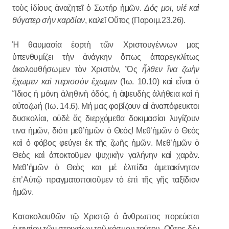
τοὺς ἰδίους ἀναζητεῖ ὁ Σωτήρ ἡμῶν.
Δός μοι, υἱέ καὶ
θύγατερ σὴν καρδίαν
, καλεῖ Οὕτος (Παροιμ.23.26).
Ἡ θαυμασία ἑορτὴ τῶν Χριστουγέννων μας
ὑπενθυμίζει τὴν ἀνάγκην ὅπως ἀπαρεγκλίτως
ἀκολουθήσωμεν τὸν Χριστὸν, Ὅς
ἦλθεν ἵνα ζωὴν
ἔχωμεν καὶ περισσὸν ἔχωμεν
(Ἰω. 10.10) καὶ εἶναι ὁ
Ἴδιος ἡ μόνη ἀληθινὴ ὁδός, ἡ ἀψευδὴς ἀλήθεια καὶ ἡ
αὐτοζωή (Ἰω. 14.6). Μή μας φοβίζουν αἱ ἀναπόφευκτοι
δυσκολίαι, οὐδὲ ἅς διερχόμεθα δοκιμασίαι λυγίζουν
τινα ἡμῶν, διότι μεθ’ἡμῶν ὁ Θεὸς! Μεθ’ἡμῶν ὁ Θεὸς
καὶ ὁ φόβος φεύγει ἐκ τῆς ζωῆς ἡμῶν. Μεθ’ἡμῶν ὁ
Θεὸς καὶ ἀποκτοῦμεν ψυχικὴν γαλήνην καὶ χαρὰν.
Μεθ’ἡμῶν ὁ Θεὸς και μέ ἐλπίδα ἀμετακίνητον
ἐπ’Αὐτῷ πραγματοποιοῦμεν τὸ ἐπὶ τῆς γῆς ταξίδιον
ἡμῶν.
Κατακολουθῶν τῷ Χριστῷ ὁ ἄνθρωπος πορεύεται
ἐναντίον τῶν στοιχείων τοῦ κόσμου τούτου. Οὕτος δέν