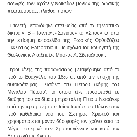
αδελφές των ιερών γυναικείων μονών της ρωσικής
πρωτεύουσας, πλήθος πιστών.
Η τελετή μεταδόθηκε απευθείας από τα τηλεοπτικά
δίκτυα «ΤΒ – Τσεντρ», «Σογιούς» και «Σπας» και από
την επίσημη ιστοσελίδα της Ρωσικής Ορθοδόξου
Εκκλησίας Patriarchia.ru με σχόλια του καθηγητή της
Θεολογικής Ακαδημίας Μόσχας Α. Σβετοζάρσκι.
Τηρουμένης της παραδόσεως μεταφέρθηκε από το
ιερό το Ευαγγέλιο του 18
αι. από την εποχή της
ου
αυτοκράτειρας Ελισάβετ του Πέτρου (κόρης του
Μεγάλου Πέτρου), το οποίο είχε προσφερθεί με
διαθήκη του αοιδίμου μητροπολίτη Πιτιρίμ Νετσάγεφ
από την ιερά μονή του Οσίου Ιωσήφ του Βόλοκ στον
ιερό καθεδρικό ναό του Σωτήρος Χριστού και
χρησιμοποιείται μόνον δύο φορές τον χρόνο κατά το
Μέγα Εσπερινό των Χριστουγέννων και κατά τον
Εσπερινό της Αγάπης.