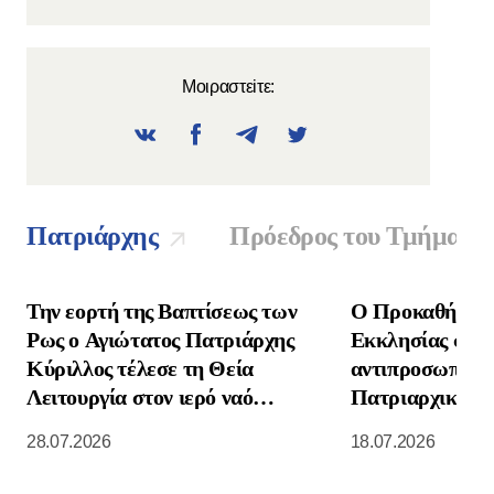
Μοιραστεiτε:
Πατριάρχης
Πρόεδρος του Τμήματο
Την εορτή της Βαπτίσεως των
Ο Προκαθήμενο
Ρως ο Αγιώτατος Πατριάρχης
Εκκλησίας συνα
Κύριλλος τέλεσε τη Θεία
αντιπροσωπεία 
Λειτουργία στον ιερό ναό
Πατριαρχικής Ε
Κοιμήσεως της Θεοτόκου στο
Νοτιοανατολική
28.07.2026
18.07.2026
Κρεμλίνο της Μόσχας