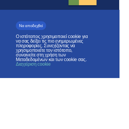
Να αποδεχθεί
Τμήμα Εξωτερικων
Εκκλησιαστικων Σχέσεων
Ο ιστότοπος χρησιμοποιεί cookie για
ΠΑΤΡΙΑΡΧΕΊΟ ΜΌΣΧΑΣ
να σας δείξει τις πιο ενημερωμένες
πληροφορίες. Συνεχίζοντας να
χρησιμοποιείτε τον ιστότοπο,
συναινείτε στη χρήση των
Μεταδεδομένων και των cookie σας.
Διαχείριση cookie
Веб-сайт создан при содействии
Фонда поддержки христианской
культуры и наследия
Κοινωνικά Δίκτυα: