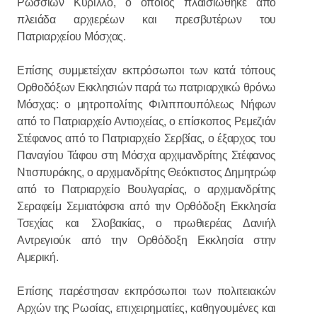
Ρωσσιών Κύριλλο, ο οποίος πλαισιώθηκε από
πλειάδα αρχιερέων και πρεσβυτέρων του
Πατριαρχείου Μόσχας.
Επίσης συμμετείχαν εκπρόσωποι των κατά τόπους
Ορθοδόξων Εκκλησιών παρά τω πατριαρχικώ θρόνω
Μόσχας: ο μητροπολίτης Φιλιππουπόλεως Νήφων
από το Πατριαρχείο Αντιοχείας, ο επίσκοπος Ρεμεζιάν
Στέφανος από το Πατριαρχείο Σερβίας, ο έξαρχος του
Παναγίου Τάφου στη Μόσχα αρχιμανδρίτης Στέφανος
Ντισπυράκης, ο αρχιμανδρίτης Θεόκτιστος Δημητρώφ
από το Πατριαρχείο Βουλγαρίας, ο αρχιμανδρίτης
Σεραφείμ Σεμιατόφσκι από την Ορθόδοξη Εκκλησία
Τσεχίας και Σλοβακίας, ο πρωθιερέας Δανιήλ
Αντρεγιούκ από την Ορθόδοξη Εκκλησία στην
Αμερική.
Επίσης παρέστησαν εκπρόσωποι των πολιτειακών
Αρχών της Ρωσίας, επιχειρηματίες, καθηγουμένες και