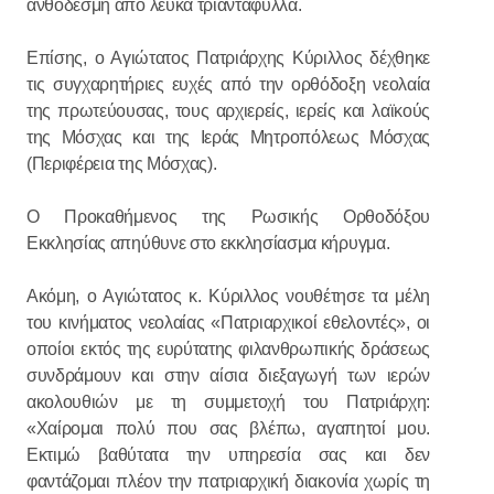
ανθοδέσμη από λευκά τριαντάφυλλα.
Επίσης, ο Αγιώτατος Πατριάρχης Κύριλλος δέχθηκε
τις συγχαρητήριες ευχές από την ορθόδοξη νεολαία
της πρωτεύουσας, τους αρχιερείς, ιερείς και λαϊκούς
της Μόσχας και της Ιεράς Μητροπόλεως Μόσχας
(Περιφέρεια της Μόσχας).
Ο Προκαθήμενος της Ρωσικής Ορθοδόξου
Εκκλησίας απηύθυνε στο εκκλησίασμα κήρυγμα.
Ακόμη, ο Αγιώτατος κ. Κύριλλος νουθέτησε τα μέλη
του κινήματος νεολαίας «Πατριαρχικοί εθελοντές», οι
οποίοι εκτός της ευρύτατης φιλανθρωπικής δράσεως
συνδράμουν και στην αίσια διεξαγωγή των ιερών
ακολουθιών με τη συμμετοχή του Πατριάρχη:
«Χαίρομαι πολύ που σας βλέπω, αγαπητοί μου.
Εκτιμώ βαθύτατα την υπηρεσία σας και δεν
φαντάζομαι πλέον την πατριαρχική διακονία χωρίς τη