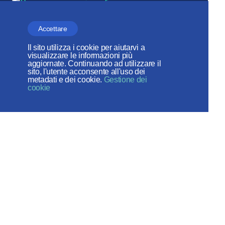
Accettare
Веб-сайт создан при содействии
Il sito utilizza i cookie per aiutarvi a
Фонда поддержки христианской
visualizzare le informazioni più
aggiornate. Continuando ad utilizzare il
культуры и наследия
sito, l'utente acconsente all'uso dei
metadati e dei cookie.
Gestione dei
cookie
I social network:
Mappa del sito
© 2026
Created by - ITECH