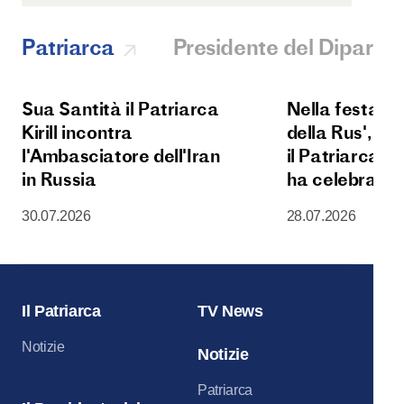
Patriarca
Presidente del Diparti
Sua Santità il Patriarca
Nella festa d
Kirill incontra
della Rus', Su
l'Ambasciatore dell'Iran
il Patriarca Kir
in Russia
ha celebrato l
Liturgia nella
30.07.2026
28.07.2026
della Dormizi
del Cremlino 
Il Patriarca
TV News
Notizie
Notizie
Patriarca