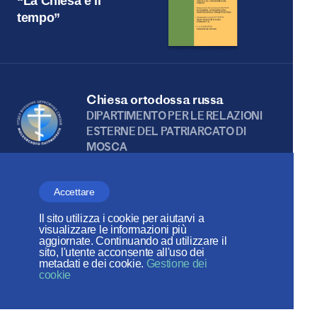
“La Chiesa e il
tempo”
Chiesa ortodossa russa
DIPARTIMENTO PER LE RELAZIONI
ESTERNE DEL PATRIARCATO DI
MOSCA
Accettare
Веб-сайт создан при содействии
Il sito utilizza i cookie per aiutarvi a
visualizzare le informazioni più
Фонда поддержки христианской
aggiornate. Continuando ad utilizzare il
sito, l'utente acconsente all'uso dei
культуры и наследия
metadati e dei cookie.
Gestione dei
cookie
I social network: