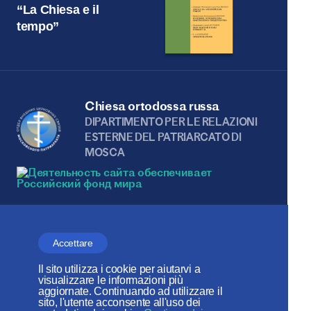
“La Chiesa e il
tempo”
Chiesa ortodossa russa
DIPARTIMENTO PER LE RELAZIONI
ESTERNE DEL PATRIARCATO DI
MOSCA
Веб-сайт создан при содействии
Фонда поддержки христианской
Accettare
культуры и наследия
Il sito utilizza i cookie per aiutarvi a
visualizzare le informazioni più
aggiornate. Continuando ad utilizzare il
I social network:
sito, l'utente acconsente all'uso dei