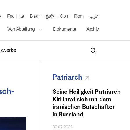
λ
Fra
Ita
Бълг
ქარ
Срп
Rom
عرب
Von Abteilung
Dokumente
Archiv
tzwerke
Patriarch
sch-
igkeit Patriarch
Seine Heiligkeit Patriarch
 Angriff
Kirill traf sich mit dem
ischen Streitkräfte
iranischen Botschafter
irche in der Region
in Russland
zeigt den Mangel
30.07.2026
lichem Glauben