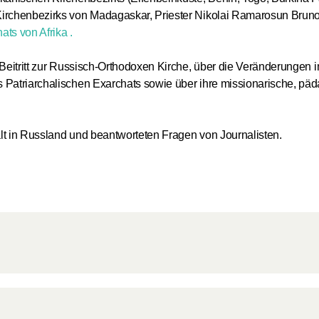
der alban
rchenbezirks von Madagaskar, Priester Nikolai Ramarosun Bruno, 
Kirche
ts von Afrika .
12.08.2025
 Beitritt zur Russisch-Orthodoxen Kirche, über die Veränderungen 
 Patriarchalischen Exarchats sowie über ihre missionarische, pä
Die Heilig
Reihe von
im Bereic
alt in Russland und beantworteten Fragen von Journalisten.
der Auße
der Kirch
25.07.2025