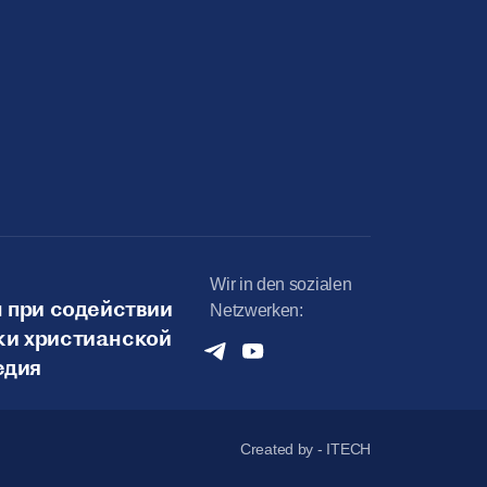
Wir in den sozialen
 при содействии
Netzwerken:
и христианской
едия
Created by - ITECH