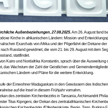
Verabschi
Gesetzes 
der estni
christlich
irchliche Außenbeziehungen, 27.08.2025.
Am 26. August fand b
doxe Kirche in afrikanischen Ländern: Mission und Entwicklungspl
halischen Exarchats von Afrika und der Pilgerfahrt der Dekane der
Seine Heil
 nach Russland gewidmet, die vom 21. bis 29. August mit dem Se
Kyrill traf
sland, stattfindet.
Delegatio
t von Kairo und Nordafrika Konstantin, sprach über die Ausweitung
des Patri
t, das Wachstum der Zahl der Geistlichen und Gemeindemitgliede
Exarchats
kanischen Ländern und Pläne für die weitere Entwicklung.
27.08.2025
aufe der Einwohner Madagaskars in den Gewässern des Indische
ralreise auf die Insel in diesem Frühjahr vornahm.
Metropoli
n des zentralen Kirchenbezirks in Tansania, Archimandrit Philar
von Wolok
ster Titus Kipngeni, der Dekan des zentralafrikanischen Kirchenb
mit dem P
kanischen Kirchenbezirks (Elfenbeinküste, Benin, Togo, Burkina Fa