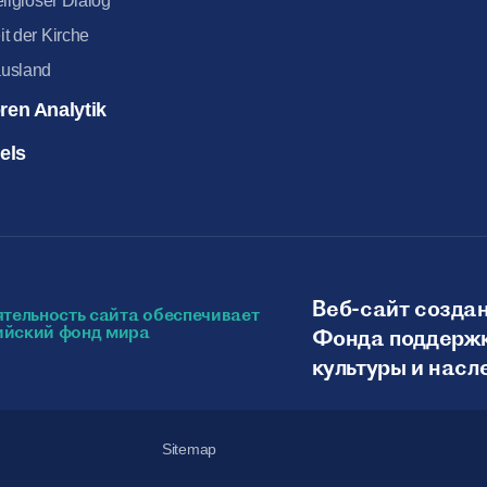
eligiöser Dialog
it der Kirche
usland
ren Analytik
kels
Веб-сайт создан
Фонда поддержк
культуры и насл
Sitemap