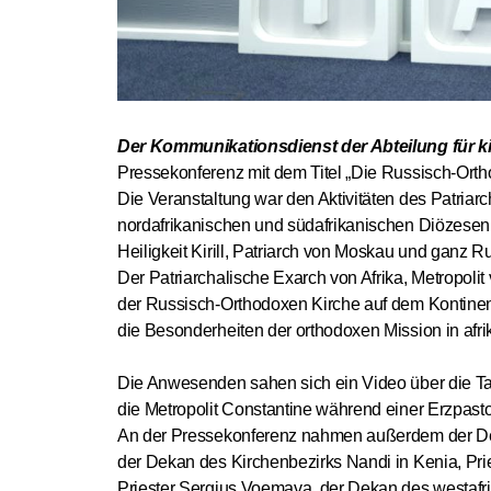
Der Kommunikationsdienst der Abteilung für k
Pressekonferenz mit dem Titel „Die Russisch-Ortho
Die Veranstaltung war den Aktivitäten des Patriarc
nordafrikanischen und südafrikanischen Diözesen
Heiligkeit Kirill, Patriarch von Moskau und ganz Rus
Der Patriarchalische Exarch von Afrika, Metropoli
der Russisch-Orthodoxen Kirche auf dem Kontinen
die Besonderheiten der orthodoxen Mission in afri
Die Anwesenden sahen sich ein Video über die T
die Metropolit Constantine während einer Erzpasto
An der Pressekonferenz nahmen außerdem der Deka
der Dekan des Kirchenbezirks Nandi in Kenia, Prie
Priester Sergius Voemava, der Dekan des westafri