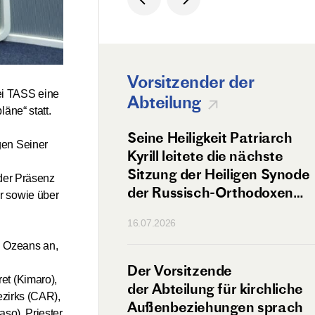
edung eines
zum Verbot
schen orthodoxen
en Kirche
Vorsitzender der
ei TASS eine
Abteilung
äne“ statt.
igkeit Patriarch
Seine Heiligkeit Patriarch
gen Seiner
 sich mit der
Kyrill leitete die nächste
n
Sitzung der Heiligen Synode
 der Präsenz
archalischen
der Russisch-Orthodoxen
r sowie über
 von Afrika
Kirche
16.07.2026
n Ozeans an,
t Antonius
Der Vorsitzende
et (Kimaro),
olamsk traf sich
der Abteilung für kirchliche
ezirks (CAR),
rimas
Außenbeziehungen sprach
so), Priester