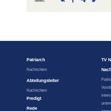
Teilen:
Patriarch
TV N
Nach
Nachrichten
Patri
Abteilungsleiter
Vorsi
Nachrichten
inter
Predigt
unter
Rede