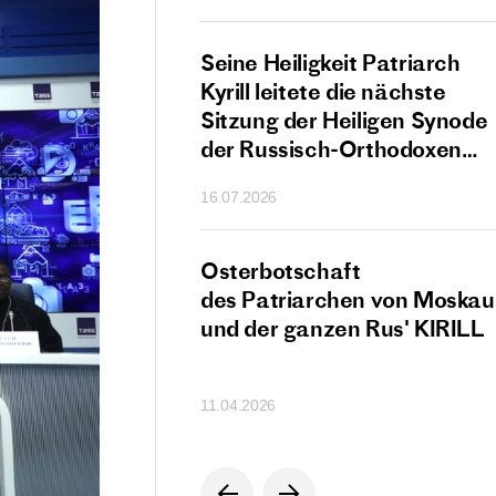
 Angreifern
chaft
Seine Heiligkeit Patriarch
archen von Moskau
Kyrill leitete die nächste
anzen Rus' KIRILL
Sitzung der Heiligen Synode
der Russisch-Orthodoxen
Kirche
16.07.2026
Kyrill wandte sich
Osterbotschaft
steher der örtlichen
des Patriarchen von Moskau
n Kirchen,
und der ganzen Rus' KIRILL
e Führer,
rhäupter
11.04.2026
ationale
ionen
menhang mit der