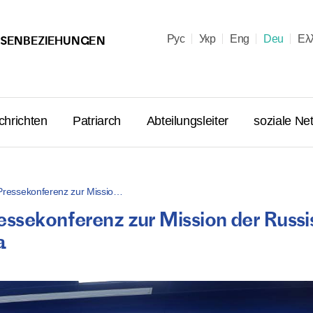
Рус
Укр
Eng
Deu
Ελ
SSENBEZIEHUNGEN
chrichten
Patriarch
Abteilungsleiter
soziale Ne
 Pressekonferenz zur Missio…
essekonferenz zur Mission der Russi
Seine Heil
a
Kyrill: Der
der ukrain
auf eine K
Belgorod 
07.05.2025
an christ