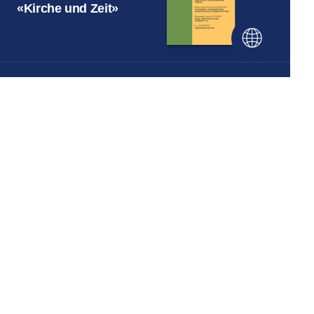
«Kirche und Zeit»
Abteilung für kirchliche
Außenbeziehungen
DES MOSKAUER PATRIARCHATS
Веб-сайт создан при содействии
Фонда поддержки христианской
культуры и наследия
Wir in den sozialen Netzwerken: