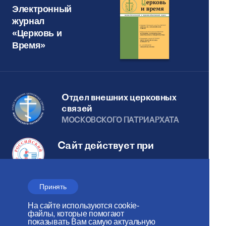
Электронный
журнал
«Церковь и
Время»
Отдел внешних церковных
связей
МОСКОВСКОГО ПАТРИАРХАТА
Сайт действует при
поддержке
Российского фонда мира
Принять
Веб-сайт создан при содействии
На сайте используются cookie-
Фонда поддержки христианской
файлы, которые помогают
показывать Вам самую актуальную