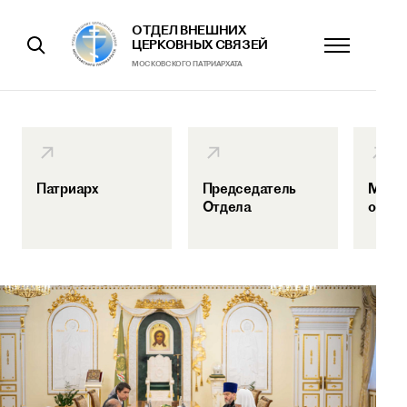
ОТДЕЛ ВНЕШНИХ
ЦЕРКОВНЫХ СВЯЗЕЙ
МОСКОВСКОГО ПАТРИАРХАТА
Патриарх
Председатель
Межп
Отдела
отно