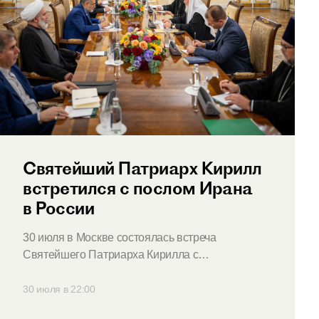
Святейший Патриарх Кирилл
встретился с послом Ирана
в России
30 июля в Москве состоялась встреча
Святейшего Патриарха Кирилла с
Чрезвычайным и Полномочным послом
Исламской Республики Иран в Российской
30 июля в 22:00
Федерации Каземом Джалали.