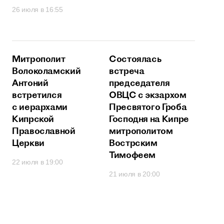
26 июля в 16:55
Митрополит
Состоялась
Волоколамский
встреча
Антоний
председателя
встретился
ОВЦС с экзархом
с иерархами
Пресвятого Гроба
Кипрской
Господня на Кипре
Православной
митрополитом
Церкви
Вострским
Тимофеем
22 июля в 19:00
21 июля в 20:00