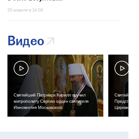
20 апреля в 14:00
Видео
Святейший Патриарх Кирилл вручил
Святейший П
митрополиту Сергию орден святителя
Предстояте
Иннокентия Московского
Церкви