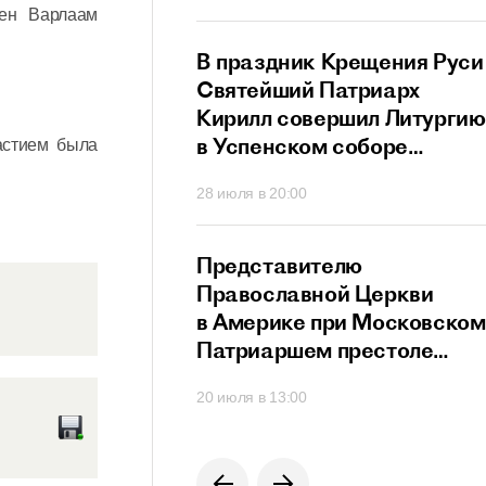
мен Варлаам
ный сан
й Патриарх
В праздник Крещения Руси
стретился
Святейший Патриарх
дателем
Кирилл совершил Литургию
го
в Успенском соборе
астием была
ционного совета
Московского Кремля
40
28 июля в 20:00
их
твенников,
щих за рубежом
й Патриарх
Представителю
озглавил работу
Православной Церкви
я Высшего
в Америке при Московском
го Совета
Патриаршем престоле
вручен орден преподобног
0
20 июля в 13:00
Сергия Радонежского