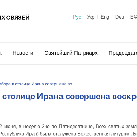
Х СВЯЗЕЙ
Рус
Укр
Eng
Deu
Ελ
а
Новости
Святейший Патриарх
Председат
оборе в столице Ирана совершена во…
в столице Ирана совершена воск
Поздравл
Патриарх
Предстоя
Правосла
 июня, в неделю 2-ю по Пятидесятнице, Всех святых земл
летием м
Республика Иран) была отслужена Божественная литургия. 
23 июня в 10:
пострига