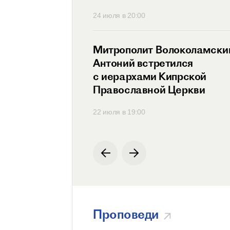
30
24 июля в 20:00
ит Антоний
Митрополит Волоколамски
ся с Генеральным
Антоний встретился
ем
с иерархами Кипрской
родной
Православной Церкви
ции по русскому
00
22 июля в 19:00
Проповеди