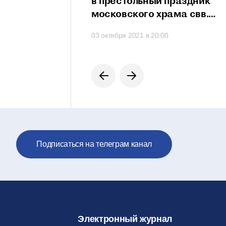
сть проявить свои
в престольный праздник
сти
московского храма свв.
мучеников Михаила
 в 21:20
03 октября 2021 в 20:00
и Феодора
на Черниговском подворье
Подписаться на телеграм канал
Электронный журнал