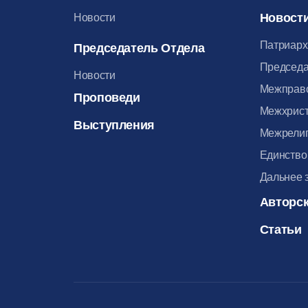
Новост
Новости
Патриарх
Председатель Отдела
Председа
Новости
Межправ
Проповеди
Межхрист
Выступления
Межрелиг
Единство
Дальнее 
Авторск
Статьи