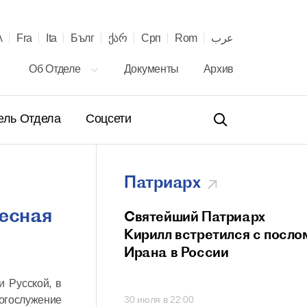
λ
Fra
Ita
Бълг
ქარ
Срп
Rom
عرب
Об Отделе
Документы
Архив
ель Отдела
Соцсети
Патриарх
ресная
ение Святейшего
Святейший Патриарх
а Кирилла
Кирилл встретился с посло
телю Сербской
Ирана в России
вной Церкви с 40-
и Русской, в
онашеского
Богослужение
00
30 июля в 22:00
 и рукоположения