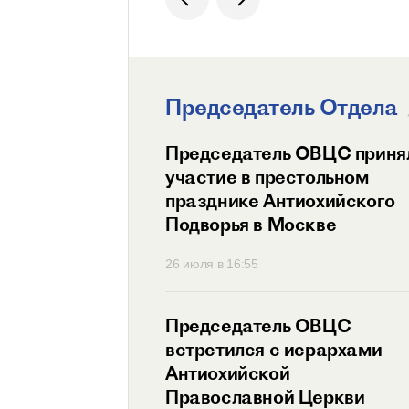
Председатель Отдела
ит Волоколамский
Председатель ОВЦС приня
возглавил
участие в престольном
ный праздник
празднике Антиохийского
ого Подворья
Подворья в Москве
 Православной
45
26 июля в 16:55
тель ОВЦС провел
Председатель ОВЦС
с представителем
встретился с иерархами
ого Мальтийского
Антиохийской
 России
Православной Церкви