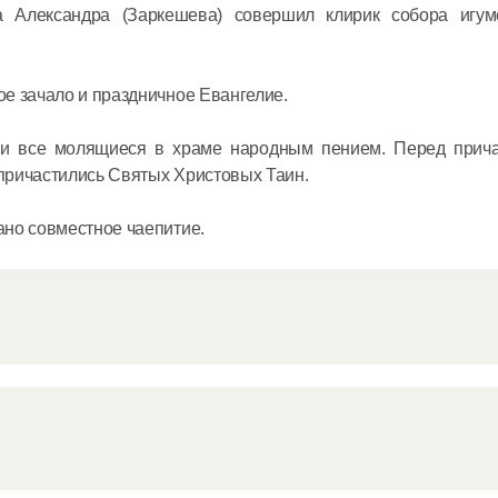
а Александра (Заркешева) совершил клирик собора игу
в священ
Святейши
Кирилл в
е зачало и праздничное Евангелие.
с предсе
Всемирно
и все молящиеся в храме народным пением. Перед прич
координа
причастились Святых Христовых Таин.
16 июня в 17:
российск
ано совместное чаепитие.
соотечес
проживаю
Святейши
Кирилл в
заседани
Церковно
16 июня в 11:3