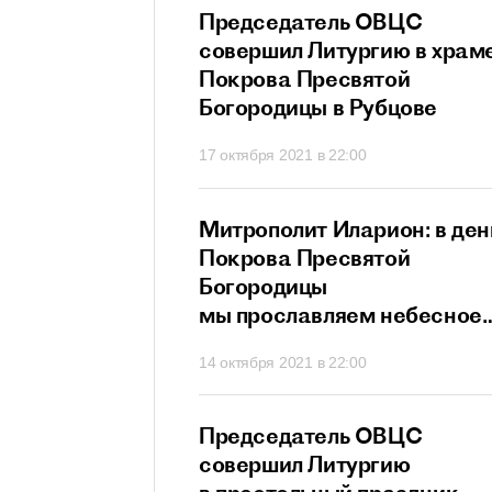
прославляет всех
Председатель ОВЦС
в и исповедников
совершил Литургию в храм
ристово
Покрова Пресвятой
Богородицы в Рубцове
21 в 21:20
17 октября 2021 в 22:00
ит Иларион:
Митрополит Иларион: в ден
х собственных
Покрова Пресвятой
г не сможет
Богородицы
ти
мы прославляем небесное
заступничество Матери
 в 20:26
14 октября 2021 в 22:00
Божией
ит Иларион:
Председатель ОВЦС
сегда нам дает
совершил Литургию