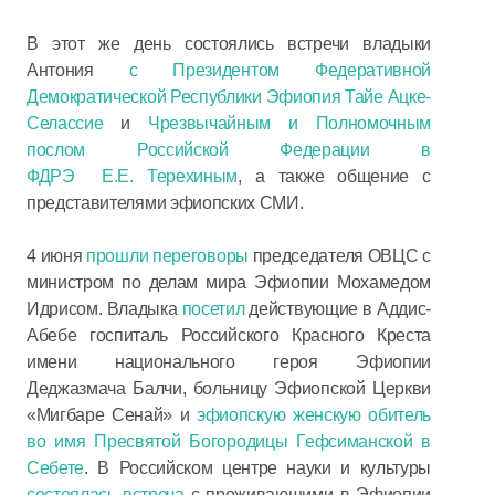
В этот же день состоялись встречи владыки
Антония
с Президентом Федеративной
Демократической Республики Эфиопия Тайе Ацке-
Селассие
и
Чрезвычайным и Полномочным
послом Российской Федерации в
ФДРЭ Е.Е. Терехиным
, а также общение с
представителями эфиопских СМИ.
4 июня
прошли переговоры
председателя ОВЦС с
министром по делам мира Эфиопии Мохамедом
Идрисом. Владыка
посетил
действующие в Аддис-
Абебе госпиталь Российского Красного Креста
имени национального героя Эфиопии
Деджазмача Балчи, больницу Эфиопской Церкви
«Мигбаре Сенай» и
эфиопскую женскую обитель
во имя Пресвятой Богородицы Гефсиманской в
Себете
. В Российском центре науки и культуры
состоялась встреча
с проживающими в Эфиопии