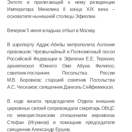
Энтото и прилегающей к нему резиденции
Императора Менелика II конца XIX века –
основателя нынешней столицы Эфиопии.
Вечером 5 июня владыка отбыл в Москву.
В аэропорту Аддис-Абебы митрополита Антония
провожали: Чрезвычайный и Полномочный посол
Российской Федерации в Эфиопии Е.Е. Терехин;
архиепископ Южного Омо Абуна Филипос;
советник-посланник Посольства России
М.В. Боровков; старший советник Посольства
А.С. Чеснаков; священник Даниэль Сейфемихаэл.
В ходе визита председателя Отдела внешних
церковных связей сопровождали секретарь ОВЦС
по межхристианским отношениям иеромонах
Стефан (Игумнов) и помощник председателя
священник Александр Ершов.