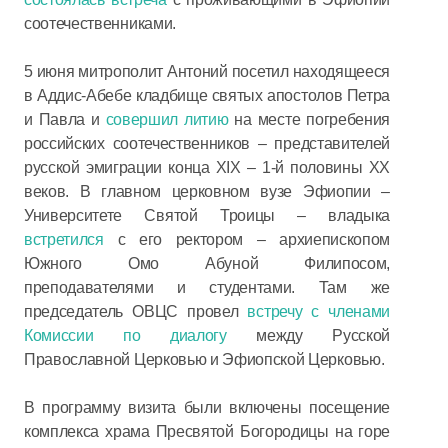
соотечественниками.
5 июня митрополит Антоний посетил находящееся
в Аддис-Абебе кладбище святых апостолов Петра
и Павла и
совершил литию
на месте погребения
российских соотечественников – представителей
русской эмиграции конца XIX – 1-й половины XX
веков. В главном церковном вузе Эфиопии –
Университете Святой Троицы – владыка
встретился
с его ректором – архиепископом
Южного Омо Абуной Филипосом,
преподавателями и студентами. Там же
председатель ОВЦС провел
встречу с членами
Комиссии по диалогу
между Русской
Православной Церковью и Эфиопской Церковью.
В программу визита были включены посещение
комплекса храма Пресвятой Богородицы на горе