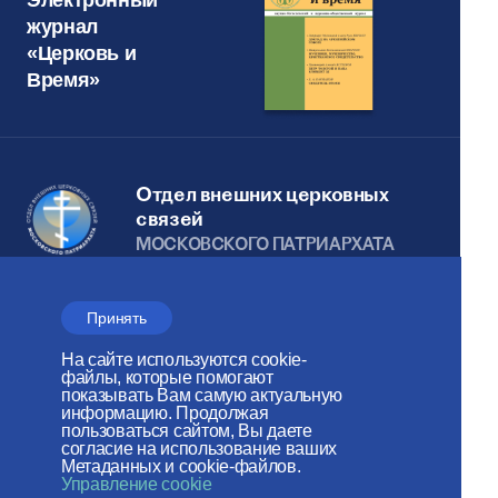
журнал
«Церковь и
Время»
Отдел внешних церковных
связей
МОСКОВСКОГО ПАТРИАРХАТА
Сайт действует при
Принять
поддержке
На сайте используются cookie-
Российского фонда мира
файлы, которые помогают
показывать Вам самую актуальную
Веб-сайт создан при содействии
информацию. Продолжая
пользоваться сайтом, Вы даете
Фонда поддержки христианской
согласие на использование ваших
Метаданных и cookie-файлов.
культуры и наследия
Управление cookie