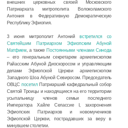
внешних церковных связей Московского
Патриархата митрополита Волоколамского
Антония в Федеративную Демократическую
Республику Эфиопия.
3 июня митрополит Антоний
встретился со
Святейшим Патриархом Эфиопским Абуной
Матфием
, а также
Постоянными членами Синода
– его генеральным секретарем архиепископом
Райасским Абуной Диоскоросом и управляющим
делами Эфиопской Церкви архиепископом
Западного Шоа Абуной Севиросом. Председатель
ОВЦС
посетил
Патриарший кафедральный собор
Святой Троицы и находящиеся на его территории
усыпальницу членов семьи последнего
Императора Хайле Селассие I, захоронения
Эфиопских Патриархов и новомучеников
Эфиопской Церкви, пострадавших за веру в
минувшем столетии.