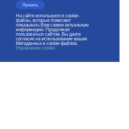
Российского фонда мира
Принять
Веб-сайт создан при содействии
На сайте используются cookie-
файлы, которые помогают
Фонда поддержки христианской
показывать Вам самую актуальную
информацию. Продолжая
культуры и наследия
пользоваться сайтом, Вы даете
согласие на использование ваших
Метаданных и cookie-файлов.
Мы в социальных сетях:
Управление cookie
Карта сайта
Пользовательское соглашение
© 2026 ОВЦC МП