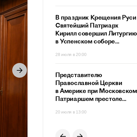
ный сан
й Патриарх
В праздник Крещения Руси
стретился
Святейший Патриарх
дателем
Кирилл совершил Литургию
го
в Успенском соборе
ционного совета
Московского Кремля
40
28 июля в 20:00
их
твенников,
щих за рубежом
й Патриарх
Представителю
озглавил работу
Православной Церкви
я Высшего
в Америке при Московском
го Совета
Патриаршем престоле
вручен орден преподобног
0
20 июля в 13:00
Сергия Радонежского