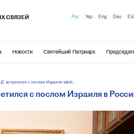
Х СВЯЗЕЙ
Рус
Укр
Eng
Deu
Ελ
а
Новости
Святейший Патриарх
Председат
ЦС встретился с послом Израиля в&nb…
етился с послом Израиля в Росси
Поздравл
Патриарх
Предстоя
Правосла
летием м
23 июня в 10:
пострига