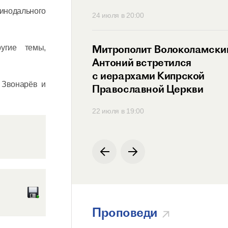
Синодального
30
24 июля в 20:00
ит Антоний
Митрополит Волоколамски
угие темы,
ся с Генеральным
Антоний встретился
ем
с иерархами Кипрской
 Звонарёв и
родной
Православной Церкви
ции по русскому
00
22 июля в 19:00
Проповеди