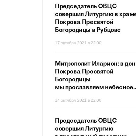
прославляет всех
Председатель ОВЦС
в и исповедников
совершил Литургию в храм
ристово
Покрова Пресвятой
Богородицы в Рубцове
21 в 21:20
17 октября 2021 в 22:00
ит Иларион:
Митрополит Иларион: в ден
х собственных
Покрова Пресвятой
г не сможет
Богородицы
ти
мы прославляем небесное
заступничество Матери
 в 20:26
14 октября 2021 в 22:00
Божией
ит Иларион:
Председатель ОВЦС
сегда нам дает
совершил Литургию