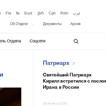
λ
Fra
Ita
Бълг
ქარ
Срп
Rom
عرب
Об Отделе
Документы
Архив
ель Отдела
Соцсети
Патриарх
и
ение Святейшего
Святейший Патриарх
а Кирилла
Кирилл встретился с посло
телю Сербской
Ирана в России
вной Церкви с 40-
онашеского
00
30 июля в 22:00
 и рукоположения