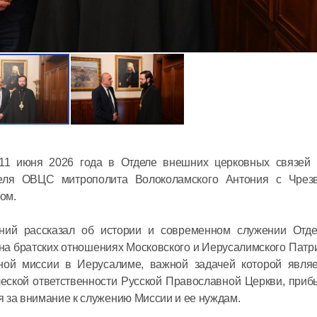
Митропол
Антоний 
престоль
11 июня 2026 года в Отделе внешних церковных связей 
московск
ателя ОВЦС митрополита Волоколамского Антония с Чре
Сербской
ом.
12 июля в 14:
Церкви
оний рассказал об истории и современном служении Отд
на братских отношениях Московского и Иерусалимского Патр
Председа
вной миссии в Иерусалиме, важной задачей которой явля
встречу 
ической ответственности Русской Православной Церкви, пр
Суверенн
 за внимание к служению Миссии и ее нуждам.
Ордена в