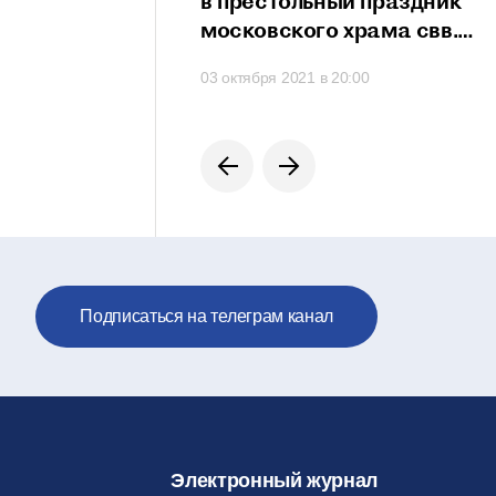
сть проявить свои
в престольный праздник
сти
московского храма свв.
мучеников Михаила
 в 21:20
03 октября 2021 в 20:00
и Феодора
на Черниговском подворье
Подписаться на телеграм канал
Электронный журнал