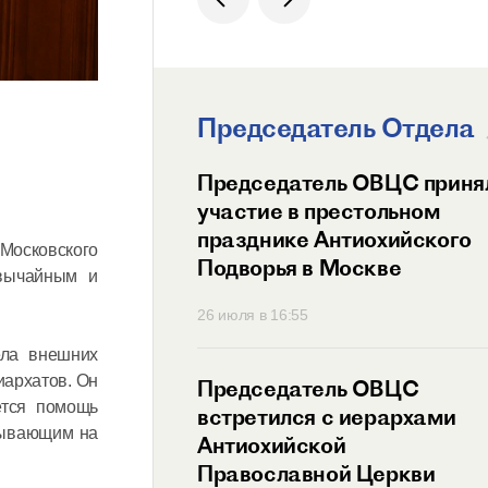
Председатель Отдела
ит Волоколамский
Председатель ОВЦС приня
возглавил
участие в престольном
ный праздник
празднике Антиохийского
Московского
ого Подворья
Подворья в Москве
звычайным и
 Православной
45
26 июля в 16:55
ела внешних
иархатов. Он
тель ОВЦС провел
Председатель ОВЦС
ется помощь
с представителем
встретился с иерархами
ибывающим на
ого Мальтийского
Антиохийской
 России
Православной Церкви