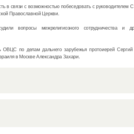
ть в связи с возможностью побеседовать с руководителем 
08 июля в 12:
ской Православной Церкви.
Митропол
удили вопросы межрелигиозного сотрудничества и др
встретил
секретар
рь ОВЦС по делам дальнего зарубежья протоиерей Сергий
Междуна
зраиля в Москве Александра Захари.
организа
06 июля в 12:
языку