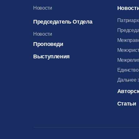
Новост
Новости
Патриарх
Председатель Отдела
Председа
Новости
Межправ
Проповеди
Межхрист
Выступления
Межрелиг
Единство
Дальнее 
Авторск
Статьи