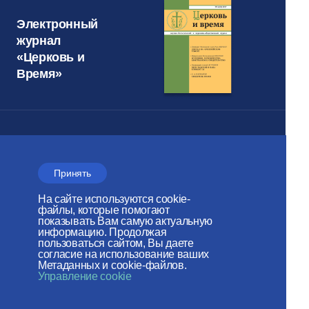
Электронный
журнал
«Церковь и
Время»
Отдел внешних церковных
связей
Принять
МОСКОВСКОГО ПАТРИАРХАТА
На сайте используются cookie-
Сайт действует при
файлы, которые помогают
показывать Вам самую актуальную
поддержке
информацию. Продолжая
пользоваться сайтом, Вы даете
Российского фонда мира
согласие на использование ваших
Метаданных и cookie-файлов.
Управление cookie
Веб-сайт создан при содействии
Фонда поддержки христианской