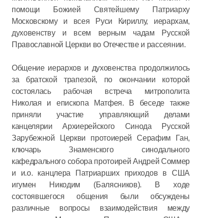
помощи Божией Святейшему Патриарху
Московскому и всея Руси Кириллу, иерархам,
духовенству и всем верным чадам Русской
Православной Церкви во Отечестве и рассеянии.
Общение иерархов и духовенства продолжилось
за братской трапезой, по окончании которой
состоялась рабочая встреча митрополита
Николая и епископа Матфея. В беседе также
приняли участие управляющий делами
канцелярии Архиерейского Синода Русской
Зарубежной Церкви протоиерей Серафим Ган,
ключарь Знаменского синодального
кафедрального собора протоирей Андрей Соммер
и и.о. канцлера Патриарших приходов в США
игумен Никодим (Балясников). В ходе
состоявшегося общения были обсуждены
различные вопросы взаимодействия между