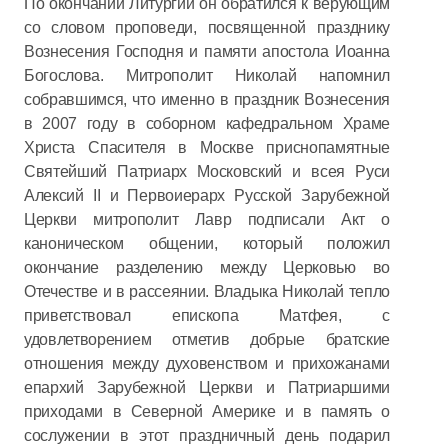
По окончании Литургии он обратился к верующим
со словом проповеди, посвященной празднику
Вознесения Господня и памяти апостола Иоанна
Богослова. Митрополит Николай напомнил
собравшимся, что именно в праздник Вознесения
в 2007 году в соборном кафедральном Храме
Христа Спасителя в Москве приснопамятные
Святейший Патриарх Московский и всея Руси
Алексий II и Первоиерарх Русской Зарубежной
Церкви митрополит Лавр подписали Акт о
каноническом общении, который положил
окончание разделению между Церковью во
Отечестве и в рассеянии. Владыка Николай тепло
приветствовал епископа Матфея, с
удовлетворением отметив добрые братские
отношения между духовенством и прихожанами
епархий Зарубежной Церкви и Патриаршими
приходами в Северной Америке и в память о
сослужении в этот праздничный день подарил