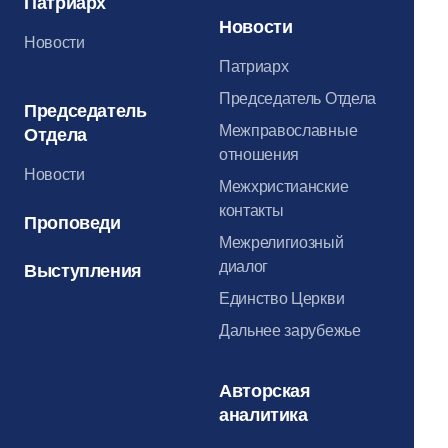
Патриарх
Новости
Новости
Патриарх
Председатель Отдела
Председатель
Межправославные
Отдела
отношения
Новости
Межхристианские
контакты
Проповеди
Межрелигиозный
диалог
Выступления
Единство Церкви
Дальнее зарубежье
Авторская
аналитика