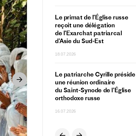
nt de la Serbie
Le primat de l’Église russe
r Vučić présente
reçoit une délégation
au patriarche
de l’Exarchat patriarcal
ur son anniversaire
d’Asie du Sud-Est
18.07.2026
e Sa Sainteté
Le patriarche Cyrille préside
che Cyrille
une réunion ordinaire
ipants de la XVIIᵉ
du Saint-Synode de l’Église
 du monde russe
orthodoxe russe
16.07.2026