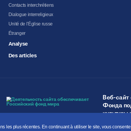
Contacts interchrétiens
Dialogue interreligieux
Unité de l'Église russe
Étranger
Analyse
Des articles
Веб-сайт 
Фонда по
культуры 
ns les plus récentes. En continuant à utiliser le site, vous consent