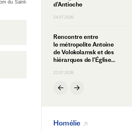
nom du Saint-
eba
d’Antioche
24.07.2026
 entre
Rencontre entre
lite Antoine
le métropolite Antoine
amsk et le ministre
de Volokolamsk et des
de la Paix
hiérarques de l’Église
orthodoxe de Chypre
22.07.2026
Homélie