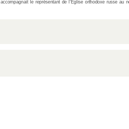
accompagnait le représentant de l’Église orthodoxe russe au 
Addis-Ab
04.06.2026
Rencontre
le métropo
de Volokol
éthiopien 
04.06.2026