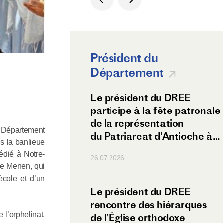
Président du
Département
 du métropolite
Le président du DREE
vec les Russes
participe à la fête patronale
n Éthiopie
de la représentation
u Département
du Patriarcat d’Antioche à
s la banlieue
Moscou
édié à Notre-
26.07.2026
ice Menen, qui
école et d’un
olite Antoine
Le président du DREE
amsk visite
rencontre des hiérarques
 l’orphelinat.
ère de Sebeta à
de l’Église orthodoxe