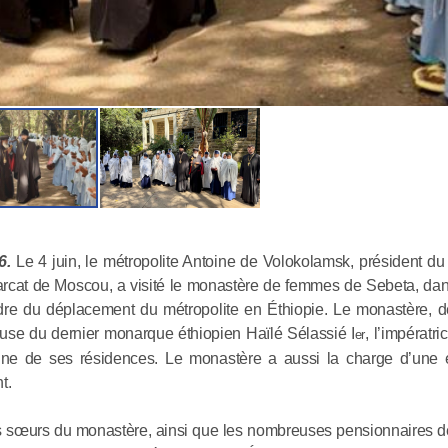
Rencontre
Antoine a
résidant e
6.
Le 4 juin, le métropolite Antoine de Volokolamsk, président d
riarcat de Moscou, a visité le monastère de femmes de Sebeta, dan
adre du déplacement du métropolite en Éthiopie. Le monastère, d
05.06.2026
se du dernier monarque éthiopien Haïlé Sélassié I
, l’impératr
er
’une de ses résidences. Le monastère a aussi la charge d’une 
Le métrop
t.
de Volokol
es sœurs du monastère, ainsi que les nombreuses pensionnaires de
le monast