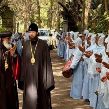
Le préside
Aleksanda
ses vœux 
Cyrille po
20.11.2025
Message d
le patriar
aux partic
Assemblée
20.10.2025