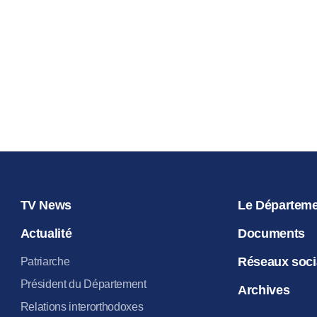
les homme
14.06.2020
TV News
Le Départem
Actualité
Documents
Réseaux soc
Patriarche
Président du Département
Archives
Relations interorthodoxes