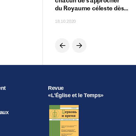
s à la sainteté
chacun de s’approcher
du Royaume céleste dès
cette terre
18.10.2020
ent
Revue
«L'Église et le Temps»
iaux