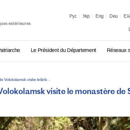
Рус
Укр
Eng
Deu
Ελ
ques extérieures
atriarche
Le Président du Département
Réseaux s
 de Volokolamsk visite le&nb…
Volokolamsk visite le monastère de
Entretien
les primat
orthodoxe
18.12.2025