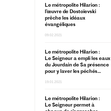
lite Hilarion : Dieu
Le métropolite Hilarion :
à donner à chacun
l’œuvre de Dostoïevski
nnant de la foi,
prêche les idéaux
t être prêt à
évangéliques
r
09.02.2021
lite Hilarion :
Le métropolite Hilarion :
ur nous prie
Le Seigneur a empli les eaux
er avant tout
du Jourdain de Sa présence
e de Dieu
pour y laver les péchés
des hommes
19.01.2021
lite Hilarion :
Le métropolite Hilarion :
ur appelle tous
Le Seigneur permet à