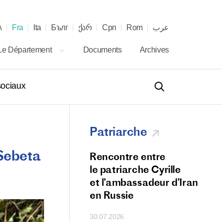
λ
Fra
Ita
Бълг
ქარ
Срп
Rom
عرب
Le Département
Documents
Archives
ociaux
Patriarche
 Sebeta
 téléphonique entre
Rencontre entre
s des Églises
le patriarche Cyrille
s russe et serbe
et l’ambassadeur d’Iran
en Russie
30.07.2026