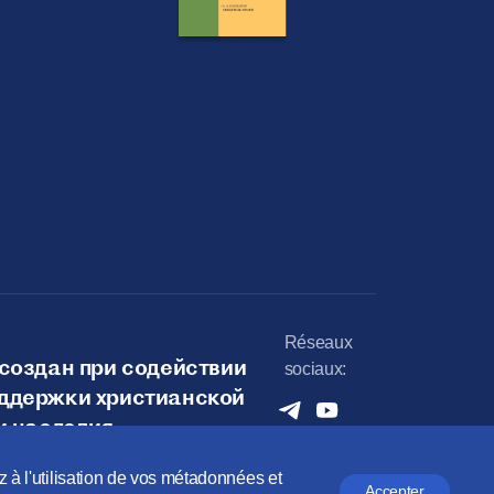
Réseaux
создан при содействии
sociaux:
ддержки христианской
и наследия
ez à l'utilisation de vos métadonnées et
Accepter