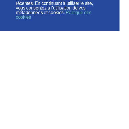
récentes. En continuant à utiliser le site,
vous consentez à l'utilisation de vos
métadonnées et cookies.
Politique des
cookies
Веб-сайт создан при содействии
Фонда поддержки христианской
культуры и наследия
Réseaux sociaux:
Plan du site
© 2026