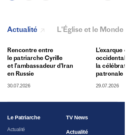
Actualité
L'Église et le Monde
Rencontre entre
L’exarque d’E
le patriarche Cyrille
occidentale p
et l’ambassadeur d’Iran
la célébration
en Russie
patronale de 
Saint-Cyr-Sain
30.07.2026
29.07.2026
en Catalogne
Le Patriarche
TV News
Actualité
Actualité