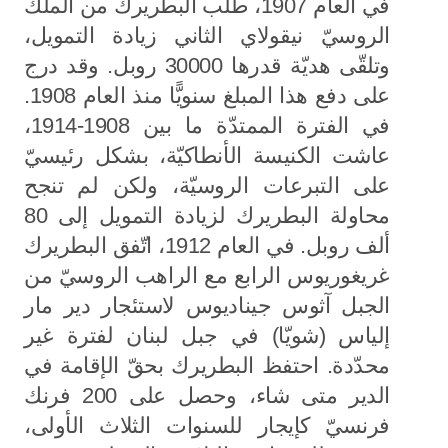
في العام 1907، طلب البطريرك من الملك
الروسيّ نيقولاي الثاني زيادة التمويل،
وتلقّى هديّة قدرها 30000 روبل. وقد درج
على دفع هذا المبلغ سنويًّا منذ العام 1908.
في الفترة الممتدّة ما بين 1908-1914،
عاشت الكنيسة الأنطاكيّة، بشكل رئيسيّ
على التبرعات الروسيّة، ولكن لم تنجح
محاولة البطريرك لزيادة التمويل إلى 80
ألف روبل. في العام 1912، اتّفق البطريرك
غريغوريوس الرابع مع الراهب الروسيّ من
الجبل آثوس جيناديوس لاستئجار دير مار
إلياس (شويّا) في جبل لبنان لفترة غير
محدّدة. احتفظ البطريرك بحقّ الإقامة في
الدير متى شاء، وحصل على 200 فرنك
فرنسيّ كإيجار للسنوات الثلاث الأولى،