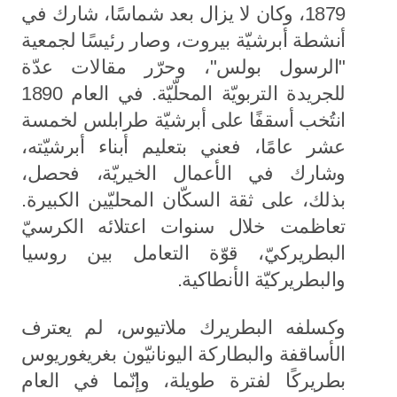
1879، وكان لا يزال بعد شماسًا، شارك في
أنشطة أبرشيّة بيروت، وصار رئيسًا لجمعية
"الرسول بولس"، وحرّر مقالات عدّة
للجريدة التربويّة المحلّيّة. في العام 1890
انتُخب أسقفًا على أبرشيّة طرابلس لخمسة
عشر عامًا، فعني بتعليم أبناء أبرشيّته،
وشارك في الأعمال الخيريّة، فحصل،
بذلك، على ثقة السكّان المحليّين الكبيرة.
تعاظمت خلال سنوات اعتلائه الكرسيّ
البطريركيّ، قوّة التعامل بين روسيا
والبطريركيّة الأنطاكية.
وكسلفه البطريرك ملاتيوس، لم يعترف
الأساقفة والبطاركة اليونانيّون بغريغوريوس
بطريركًا لفترة طويلة، وإنّما في العام