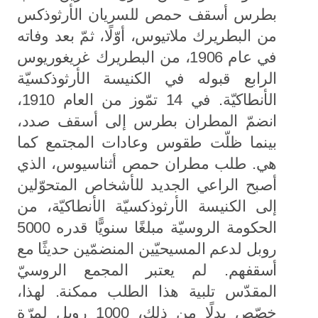
بطرس أسقف حمص للسريان الأرثوذكس
من البطريرك ملاتيوس، أوّلًا، ثمّ بعد وفاته
في عام 1906، من البطريرك غريغوريوس
الرابع قبوله في الكنيسة الأرثوذكسيّة
الأنطاكيّة. في 14 تمّوز من العام 1910،
انضمّ المطران بطرس إلى أسقف صدد،
بينما ظلّت طقوس وعادات المجتمع كما
هي. طلب مطران حمص أثناسيوس، الذي
أصبح الراعي الجديد للأشخاص المتحوّلين
إلى الكنيسة الأرثوذكسيّة الأنطاكيّة، من
الحكومة الروسيّة مبلغًا سنويًّا قدره 5000
روبل لدعم المسيحيّين المنضمّين حديثًا مع
أسقفهم. لم يعتبر المجمع الروسيّ
المقدّس تلبية هذا الطلب ممكنة. لهذا،
خصّص بدلًا من ذلك، 1000 روبل لمرّة