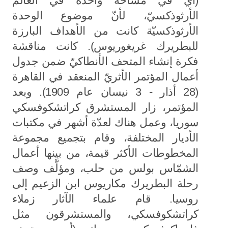
(أي في مساحة واحدة في العالم
الأرثوذكسيّ، لأنّ موضوع الوحدة
الأرثوذكسيّة كانت من الأهداف البارزة
للبطريرك غريغوريوس). كانت مناقشة
فكرة إنشاء المتحف الأنطاكيّ ضمن جدول
أعمال المؤتمر الأثريّ المنعقد في القاهرة
(28 أذار - 3 نيسان عام 1909). وبعد
المؤتمر، زار المستشرق كراتشكوفسكي
سوريا، وعمل هناك لعدّة أشهر في مكتبات
الأديار المختلفة، وقام بتجميع مجموعة
المخطوطات الأكثر قيمة، من بينها أعمال
الشمّاس بولس من حلب، ومؤلَّف وصف
رحلة البطريرك مكاريوس ابن الزعيم إلى
روسيا. قام علماء الآثار زملاء
كراتشكوفسكي، والمستشرقون مثل