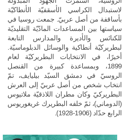
الروسيّة، استمرّت الجهود المبذولة
لاستبدال الكراسي الأسقفيّة الأنطاكيّة
بأساقفة من أصل عربيّ. جمعت روسيا في
سياستها بين المساعدات المادّيّة التقليديّة
للكنائس والأديرة والمدارس التابعة
لبطريركيّة أنطاكية والوسائل الدبلوماسيّة.
أخيرًا، في الانتخابات البطريركيّة لعام
1899، وبمساعدة كبيرة من القنصل
الروسيّ في دمشق السيّد بيليايف، تمّ
انتخاب شخص من أصل عربيّ إلى العرش
البطريركيّ وكان مطران اللاذقيّة ملاتيوس
(الدوماني)، ثمّ خلفه البطريرك غريغوريوس
الرابع حدّاد (1906-1928).