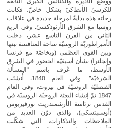
ووضع الأديرة والكنائس الكبرى التابعة
للكرسيّ الأنطاكيّ بشكل خاصّ. فكانت
رحلته هذه بدايةً لمرحلة جديدة في علاقات
روسيا مع الشرق الأرثوذكسيّ. وفي الربع
الثاني من القرن التاسع عشر، دخلت
الأمبراطوريّة الروسيّة ساحة المنافسة بينها
وبين القوى العظمى (وبخاصّة مع فرنسا
وإنجلترا) بشأن أسبقيّة الحضور في الشرق
الأوسط، ما عُرف باسم "المسألة
الشرقيّة". وفي العام 1840، أُنشئت
القنصليّة الروسيّة في بيروت، وفي العام
1847 تمّ إنشاء البعثة الروحيّة الروسيّة في
القدس برئاسة الأرشمندريت بورفيريوس
(أوسبيتسكي)، والذي دوّن العديد من
الملاحظات والتذكارات، التي شكّلت