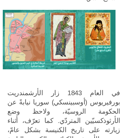
في العام 1843 زار الأرشمندريت
بورفيريوس (أوسبينسكي) سوريا نيابةً عن
الحكومة الروسيّة، ولاحظ وضع
الأرثوذكسيّين المتردّي. كما تعرّف، أثناء
زيارته على تاريخ الكنيسة بشكل عامّ،