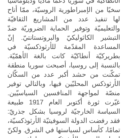
الأنطاكيّة في سوريا دعمًا مادّيًا ودبلوماسيًا
سخيًا من الإمبراطورية الروسيّة، ممّا أتاح
لها تنفيذ عدد من المشاريع الثقافيّة
والتعليميّة وتوفير الحماية الضروريّة ضدّ
التبشير الكاثوليكيّ والبروتستانتيّ. إنّ
المساعدة المقدّمة للأرثوذكسيّة في
بطريركيّة أنطاكيّة كانت بالغة الأهمّيّة.
بالنسبة إلى روسيا، أصبحت سوريا منطقة
تمكّنت من حشد أكبر عدد من السكّان
الأرثوذكس المحليّين فيها، وبالتالي توفير
منصّة لمواجهة المنافسين السياسيّين.
غيّرت ثورة أكتوبر العام 1917 طبيعة
السياسة الخارجيّة لروسيا بشكل جذريّ:
فقد رفضت الدولة السوفيتيّة الأرثوذكسيّة،
تمامًا، كأساس لسياستها في الشرق. ولكنّ