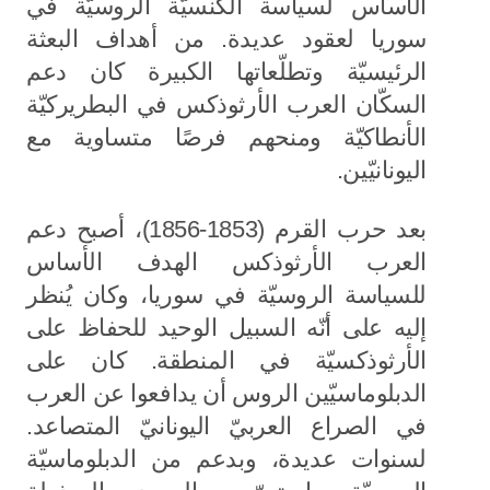
الأساس لسياسة الكنسيّة الروسيّة في
سوريا لعقود عديدة. من أهداف البعثة
الرئيسيّة وتطلّعاتها الكبيرة كان دعم
السكّان العرب الأرثوذكس في البطريركيّة
الأنطاكيّة ومنحهم فرصًا متساوية مع
اليونانيّين.
بعد حرب القرم (1853-1856)، أصبح دعم
العرب الأرثوذكس الهدف الأساس
للسياسة الروسيّة في سوريا، وكان يُنظر
إليه على أنّه السبيل الوحيد للحفاظ على
الأرثوذكسيّة في المنطقة. كان على
الدبلوماسيّين الروس أن يدافعوا عن العرب
في الصراع العربيّ اليونانيّ المتصاعد.
لسنوات عديدة، وبدعم من الدبلوماسيّة