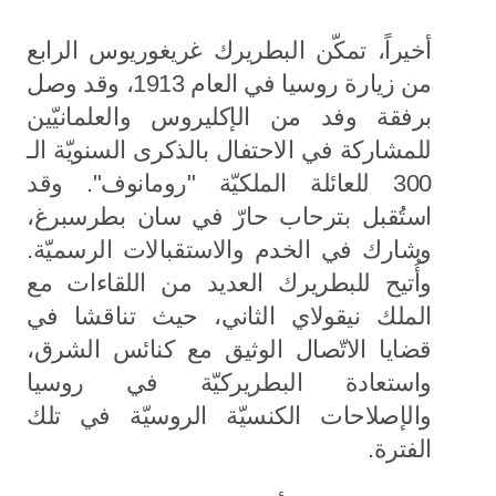
أخيراً، تمكّن البطريرك غريغوريوس الرابع
من زيارة روسيا في العام 1913، وقد وصل
برفقة وفد من الإكليروس والعلمانيّين
للمشاركة في الاحتفال بالذكرى السنويّة الـ
300 للعائلة الملكيّة "رومانوف". وقد
استُقبل بترحاب حارّ في سان بطرسبرغ،
وشارك في الخدم والاستقبالات الرسميّة.
وأُتيح للبطريرك العديد من اللقاءات مع
الملك نيقولاي الثاني، حيث تناقشا في
قضايا الاتّصال الوثيق مع كنائس الشرق،
واستعادة البطريركيّة في روسيا
والإصلاحات الكنسيّة الروسيّة في تلك
الفترة.