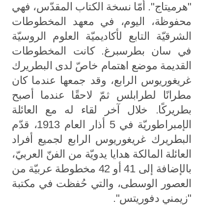
"هرميتاج". أمّا نسخة الكتاب المقدّس، فهي
محفوظة، اليوم، في معهد المخطوطات
الشرقيّة التابع لأكاديميّة العلوم الروسيّة
في سان بطرسبرغ. كانت المخطوطات
القديمة موضع اهتمام خاصّ لدى البطريرك
غريغوريوس الرابع، وقد جمعها عندما كان
مطرانًا لطرابلس ثمّ لاحقًا عندما أصبح
بطريركًا. خلال آخر لقاء له مع العائلة
الإمبراطوريّة في 5 أذار العام 1913، قدّم
البطريرك غريغوريوس الرابع لجميع أفراد
العائلة المالكة هدايا يدويّة من الفنّ العربيّ،
بالإضافة إلى 41 أو 42 مخطوطة عربيّة من
العصور الوسطى، والتي حُفظت في مكتبة
"زيمني دفوريتس".