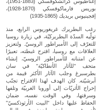
إغناطيوس كراتشكوفسكي (1883-1951)،
بوريس فارماكوفسكي (1870-1928)،
إفجينيوس بريديك (1865-1935)
رغب البطريرك غريغوريوس الرابع، منذ
تولّيه السدّة البطريركيّة، في زيارة روسيا
للتعرّف إلى الأمبراطور الروسيّ. ولتعزيز
العلاقات مع روسيا، اقترح غبطته، تعبيرًا
عن امتنانه للأمبراطور الروسيّ، إنشاء
متحف "للآثار الأنطاكيّة" في سان
بطرسبرغ وجلب الآثار الأكثر قيمة من
أبرشيّته. كان الهدف لهذا الاقتراح تجنّب
إخراج الأثريّات إلى أوروبا الغربيّة وتلفها
وسرقتها، وفي الوقت نفسه، ضمان
الحفاظ عليها داخل "البيت الأرثوذكسيّ"