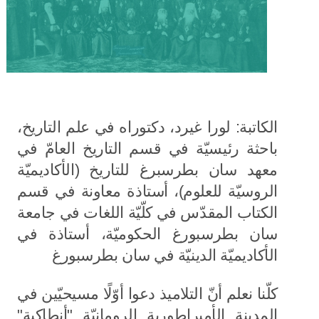
الكاتبة: لورا غيرد، دكتوراه في علم التاريخ،
باحثة رئيسيّة في قسم التاريخ العامّ في
معهد سان بطرسبرغ للتاريخ (الأكاديميّة
الروسيّة للعلوم)، أستاذة معاونة في قسم
الكتاب المقدّس في كلّيّة اللغات في جامعة
سان بطرسبورغ الحكوميّة، أستاذة في
الأكاديميّة الدينيّة في سان بطرسبورغ
كلّنا نعلم أنّ التلاميذ دعوا أوّلًا مسيحيّين في
المدينة الأمبراطورية الرومانيّة "أنطاكية"