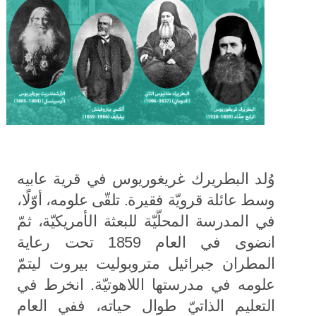
وُلد البطريرك غريغوريوس في قرية عابيه
وسط عائلة قرويّة فقيرة. تلقّى علومه، أوّلًا،
في المدرسة المحلّيّة للبعثة الأمريكيّة، ثمّ
انضوى في العام 1859 تحت رعاية
المطران جبرائيل متروبوليت بيروت ليتمّ
علومه في مدرستها اللاهوتيّة. انخرط في
التعليم الذاتيّ طوال حياته، ففي العام