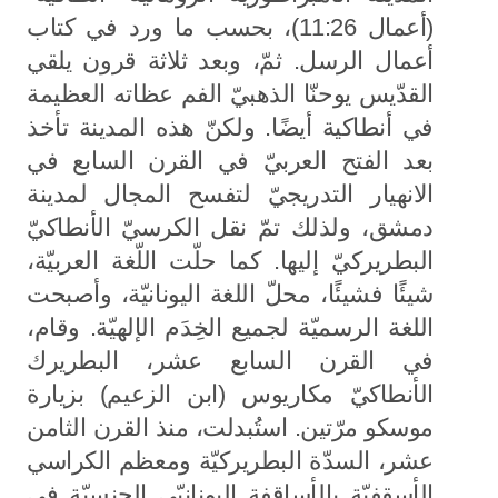
(أعمال 11:26)، بحسب ما ورد في كتاب
أعمال الرسل. ثمّ، وبعد ثلاثة قرون يلقي
القدّيس يوحنّا الذهبيّ الفم عظاته العظيمة
في أنطاكية أيضًا. ولكنّ هذه المدينة تأخذ
بعد الفتح العربيّ في القرن السابع في
الانهيار التدريجيّ لتفسح المجال لمدينة
دمشق، ولذلك تمّ نقل الكرسيّ الأنطاكيّ
البطريركيّ إليها. كما حلّت اللّغة العربيّة،
شيئًا فشيئًا، محلّ اللغة اليونانيّة، وأصبحت
اللغة الرسميّة لجميع الخِدَم الإلهيّة. وقام،
في القرن السابع عشر، البطريرك
الأنطاكيّ مكاريوس (ابن الزعيم) بزيارة
موسكو مرّتين. استُبدلت، منذ القرن الثامن
عشر، السدّة البطريركيّة ومعظم الكراسي
الأسقفيّة بالأساقفة اليونانيّي الجنسيّة في