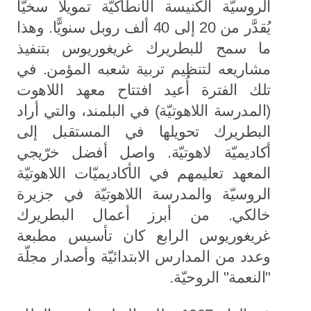
الروسيّة الكنيسة الأنطاكيّة تمويلًا سخيًّا
يُقدَّر من 20 إلى 40 ألف روبل سنويًّا. وهذا
ما سمح للبطريرك غريغوريوس بتنفيذ
مشاريعه لتنظيم تربية شعبه المؤمن. في
تلك الفترة أُعيد افتتاح معهد اللاهوت
(المدرسة اللاهوتيّة) في البلمند، والتي أراد
البطريرك تحويلها في المستقبل إلى
أكاديميّة لاهوتيّة. واصل أفضل خرّيجي
المعهد تعليمهم في الأكاديميّات اللاهوتيّة
الروسيّة والمدرسة اللاهوتيّة في جزيرة
خالكي. من أبرز أعمال البطريرك
غريغوريوس الرابع كان تأسيس مطبعة
وعدد من المدارس الابتدائيّة وأصدار مجلّة
"النعمة" الروحيّة.