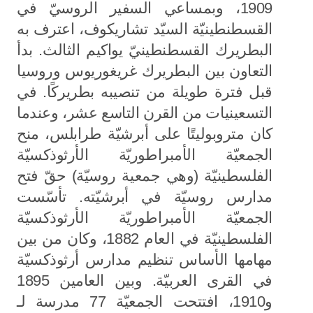
1909، وبمساعي السفير الروسيّ في
القسطنطينيّة السيّد تشاريكوف، اعترف به
البطريرك القسطنطينيّ يواكيم الثالث. بدأ
التعاون بين البطريرك غريغوريوس وروسيا
قبل فترة طويلة من تنصيبه بطريركًا. في
التسعينيات من القرن التاسع عشر، وعندما
كان متروبوليتًا على أبرشيّة طرابلس، منح
الجمعيّة الأمبراطوريّة الأرثوذكسيّة
الفلسطينيّة (وهي جمعية روسيّة) حقّ فتح
مدارس روسيّة في أبرشيّته. تأسّست
الجمعيّة الأمبراطوريّة الأرثوذكسيّة
الفلسطينيّة في العام 1882، وكان من بين
مهامها الأساس تنظيم مدارس أرثوذكسيّة
في القرى العربيّة. وبين العامين 1895
و1910، افتتحت الجمعيّة 77 مدرسة لـ