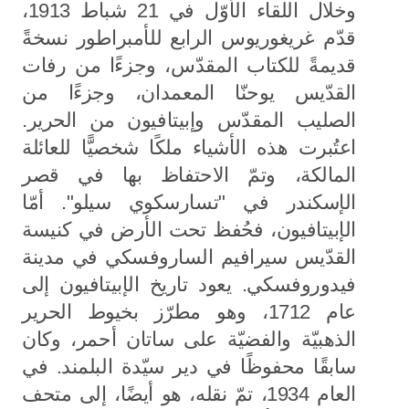
وخلال اللقاء الأوّل في 21 شباط 1913،
قدّم غريغوريوس الرابع للأمبراطور نسخةً
قديمةً للكتاب المقدّس، وجزءًا من رفات
القدّيس يوحنّا المعمدان، وجزءًا من
الصليب المقدّس وإبيتافيون من الحرير.
اعتُبرت هذه الأشياء ملكًا شخصيًّا للعائلة
المالكة، وتمّ الاحتفاظ بها في قصر
الإسكندر في "تسارسكوي سيلو". أمّا
الإبيتافيون، فحُفظ تحت الأرض في كنيسة
القدّيس سيرافيم الساروفسكي في مدينة
فيدوروفسكي. يعود تاريخ الإبيتافيون إلى
عام 1712، وهو مطرّز بخيوط الحرير
الذهبيّة والفضيّة على ساتان أحمر، وكان
سابقًا محفوظًا في دير سيّدة البلمند. في
العام 1934، تمّ نقله، هو أيضًا، إلى متحف