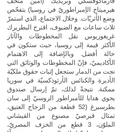
فارماكوفسكي وبريديك (أمين متحف
هيرميتاج الإمبراطوريّ في روسيا) بتفحّص
وضع الأثريّات. وخلال الاجتماع، الذي استمرّ
ثلاث ساعات مع الضيوف، اقترح البطريرك
غريغوريوس نقل المخطوطات والآثار
الأكثر قيمة إلى روسيا، حيث ستكون في
حالة أفضل. وبالإضافة إلى الاهتمام
الأكاديميّ، فإنّ المخطوطات والوثائق التي
نجت من الدمار ستجعل إثبات حقوق ملكيّة
الأديرة والكنائس الأرثوذكسيّة في سوريا
ممكنة. نتيجةً لذلك، تمّ إرسال صندوق
يحوي هدايا للأمبراطور الروسيّ إلى سان
بطرسبرغ (52 قطعة من الزجاج العتيق،
تمثال قبرصيّ مصنوع من القيشاني
الملوّن، 3 قطع من الخزف المصريّ،