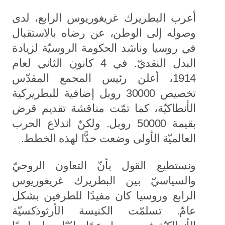
أعرب البطريرك غريغوريوس الرابع، لدى
وصوله إلى الوطن، عن رضاه بالاستقبال
في روسيا وناشد الحكومة الروسيّة لزيادة
البدل النقديّ. في 4 كانون الثاني لعام
1914، أعلن رئيس المجمع المقدّس
تخصيص 30000 روبل إضافية للبطريركية
الأنطاكيّة، كما تمّت مناقشة تقديم قرض
بقيمة 50000 روبل. ولكنّ اندلاع الحرب
العالميّة الأولى وضعت حدًّا لهذه الخطط.
ونستطيع القول بأنّ التعاون الروحيّ
والسياسيّ بين البطريرك غريغوريوس
الرابع وروسيا كان مفيدًا للطرفين بشكل
عامّ. تسلمّت الكنيسة الأرثوذكسيّة