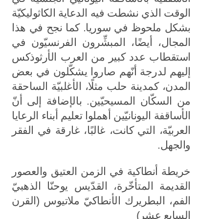
الوقت الذي نشطت فيه الدعاية الكاثوليكيّة
بشكل ملحوظ في سوريا. كما نجح في هذا
المجال، أيضًا، المبشِّرون الفرنسيّون في
استقطاب عدد كبير من العرب الأرثوذكس
إليهم لدرجة أنّهم صاروا يشكّلون في بعض
المدن، كمدينة حلب مثلًا، الأغلبيّة الساحقة
من السكّان المسيحيّين. بالإضافة إلى أنّ
الأساقفة اليونانيّين أهملوا تعليم أبناء الرعايا
العربيّة، التي كانت، غالبًا، غارقة في الفقر
والجهل.
خريطة أنطاكية في الزمن العتيق والعصور
القديمة المتأخّرة، القدّيس يوحنّا الذهبيّ
الفم، البطريرك الأنطاكيّ ملاتيوس (القرن
السابع عشر)