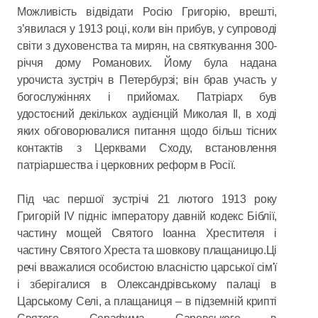
Можливість відвідати Росію Григорію, врешті,
з’явилася у 1913 році, коли він прибув, у супроводі
світи з духовенства та мирян, на святкування 300-
річчя дому Романових. Йому була надана
урочиста зустріч в Петербурзі; він брав участь у
богослужіннях і прийомах. Патріарх був
удостоєний декількох аудієнцій Миколая ІІ, в ході
яких обговорювалися питання щодо більш тісних
контактів з Церквами Сходу, встановлення
патріаршества і церковних реформ в Росії.
Під час першої зустрічі 21 лютого 1913 року
Григорій IV підніс імператору давній кодекс Біблії,
частину мощей Святого Іоанна Хрестителя і
частину Святого Хреста та шовкову плащаницю.Ці
речі вважалися особистою власністю царської сім'ї
і зберігалися в Олександрівському палаці в
Царському Селі, а плащаниця – в підземній крипті