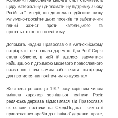
корисним.Православна Церква Сирії отримувала
щиру матеріальну і дипломатичну підтримку з боку
Російської імперії, що дозволило здійснити низку
культурно-просвітницьких проектів та забезпечити
гідний захист проти католицького та
протестантського прозелітизму.
Допомога, надана Православ'ю в Антиохійському
патріархаті, не пропала даремно. Для Росії Сирія
стала областю, в якій їй вдалося заручитися
найширшою підтримкою місцевого православного
населення і тим самим забезпечити платформу
для протистояння політичним конкурентам.
Жовтнева революція 1917 року корінним чином
змінила характер зовнішньої політики Росії:
радянська держава відмовилася від Православ'я
як основи політики на Сході.Подяка і симпатії
православних арабів до північної держави, проте,