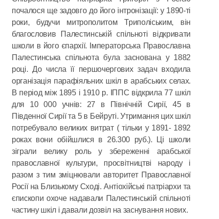
почалося ще задовго до його інтронізації: у 1890-ті
роки, будучи митрополитом Триполіським, він
благословив Палестинській спільноті відкривати
школи в його єпархії. Імператорська Православна
Палестинська спільнота була заснована у 1882
році. До числа її першочергових задач входила
організація парафіяльних шкіл в арабських селах.
В період між 1895 і 1910 р. ІППС відкрила 77 шкіл
для 10 000 учнів: 27 в Північній Сирії, 45 в
Південної Сирії та 5 в Бейруті. Утримання цих шкіл
потребувало великих витрат ( тільки у 1891- 1892
роках вони обійшлися в 26.300 руб.). Ці школи
зіграли велику роль у збереженні арабської
православної культури, просвітництві народу і
разом з тим зміцнювали авторитет Православної
Росії на Близькому Сході. Антіохійські патріархи та
єпископи охоче надавали Палестинській спільноті
частину шкіл і давали дозвіл на заснування нових.