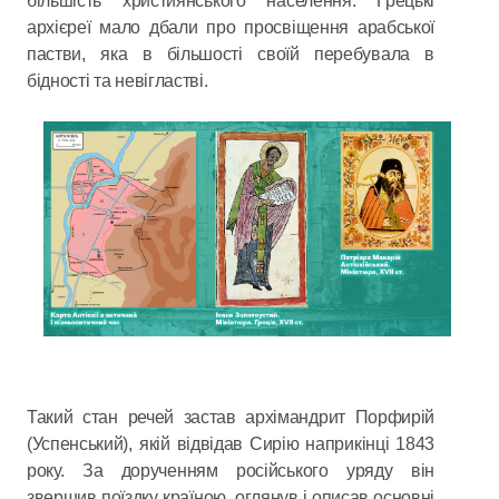
більшість християнського населення. Грецькі
архієреї мало дбали про просвіщення арабської
пастви, яка в більшості своїй перебувала в
бідності та невігластві.
Такий стан речей застав архімандрит Порфирій
(Успенський), якій відвідав Сирію наприкінці 1843
року. За дорученням російського уряду він
звершив поїздку країною, оглянув і описав основні