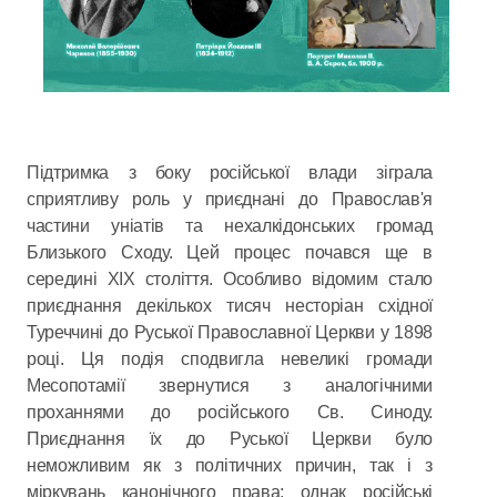
Підтримка з боку російської влади зіграла
сприятливу роль у приєднані до Православ'я
частини уніатів та нехалкідонських громад
Близького Сходу. Цей процес почався ще в
середині ХІХ століття. Особливо відомим стало
приєднання декількох тисяч несторіан східної
Туреччині до Руської Православної Церкви у 1898
році. Ця подія сподвигла невеликі громади
Месопотамії звернутися з аналогічними
проханнями до російського Св. Синоду.
Приєднання їх до Руської Церкви було
неможливим як з політичних причин, так і з
міркувань канонічного права; однак російські