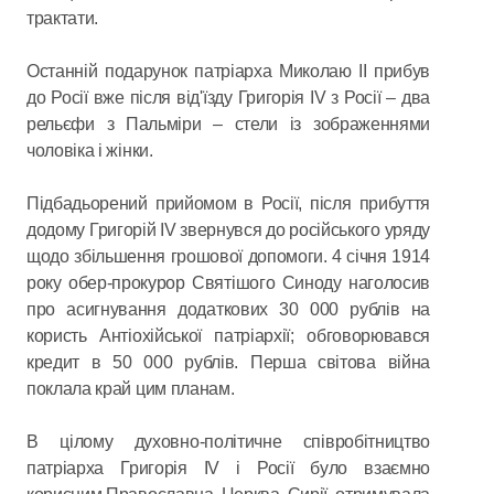
трактати.
Останній подарунок патріарха Миколаю ІІ прибув
до Росії вже після від'їзду Григорія IV з Росії – два
рельєфи з Пальміри – стели із зображеннями
чоловіка і жінки.
Підбадьорений прийомом в Росії, після прибуття
додому Григорій IV звернувся до російського уряду
щодо збільшення грошової допомоги. 4 січня 1914
року обер-прокурор Святішого Синоду наголосив
про асигнування додаткових 30 000 рублів на
користь Антіохійської патріархії; обговорювався
кредит в 50 000 рублів. Перша світова війна
поклала край цим планам.
В цілому духовно-політичне співробітництво
патріарха Григорія IV і Росії було взаємно