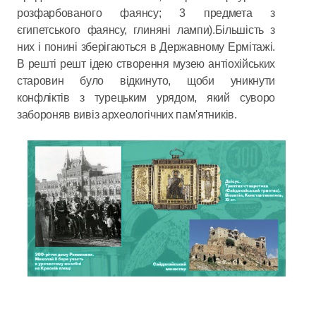
розфарбованого фаянсу; 3 предмета з
єгипетського фаянсу, глиняні лампи).Більшість з
них і понині зберігаються в Державному Ермітажі.
В решті решт ідею створення музею антіохійських
старовин було відкинуто, щоби уникнути
конфліктів з турецьким урядом, який суворо
забороняв вивіз археологічних пам'ятників.