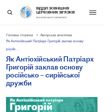
ВІДДІЛ ЗОВНІШНІХ
ЦЕРКОВНИХ ЗВ'ЯЗКІВ
МОСКОВСЬКОГО ПАТРІАРХАТУ
Головна сторінка
Авторська аналітика
Як Антіохійський Патріарх Григорій заклав основу
російс…
Як Антіохійський Патріарх
Григорій заклав основу
російсько – сирійської
дружби