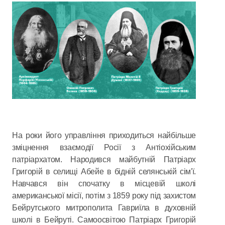
На роки його управління приходиться найбільше
зміцнення взаємодії Росії з Антіохійським
патріархатом. Народився майбутній Патріарх
Григорій в селищі Абейе в бідній селянській сім'ї.
Навчався він спочатку в місцевій школі
американської місії, потім з 1859 року під захистом
Бейрутського митрополита Гавриїла в духовній
школі в Бейруті. Самоосвітою Патріарх Григорій