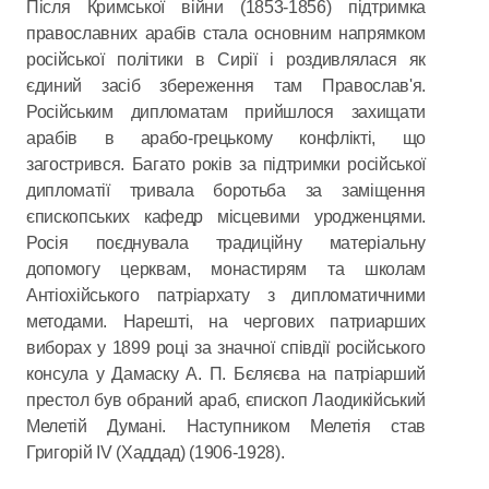
Після Кримської війни (1853-1856) підтримка
православних арабів стала основним напрямком
російської політики в Сирії і роздивлялася як
єдиний засіб збереження там Православ'я.
Російським дипломатам прийшлося захищати
арабів в арабо-грецькому конфлікті, що
загострився. Багато років за підтримки російської
дипломатії тривала боротьба за заміщення
єпископських кафедр місцевими уродженцями.
Росія поєднувала традиційну матеріальну
допомогу церквам, монастирям та школам
Антіохійського патріархату з дипломатичними
методами. Нарешті, на чергових патриарших
виборах у 1899 році за значної співдії російського
консула у Дамаску А. П. Бєляєва на патріарший
престол був обраний араб, єпископ Лаодикійський
Мелетій Думані. Наступником Мелетія став
Григорій IV (Хаддад) (1906-1928).