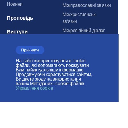
Новини
Міжправославні зв'язки
Міжхристиянські
Проповідь
зв‘язки
Міжрелігійний діалог
Виступи
Єдність Церкви
Далеке зарубіжжя
Прийняти
На сайті використовуються cookie-
файли, які допомагають показувати
Авторська
Вам найактуальнішу інформацію.
аналітика
Продовжуючи користуватися сайтом,
Ви даєте згоду на використання
ваших Метаданих і cookie-файлів.
Статті
Управління cookie
Про Відділ
Документи