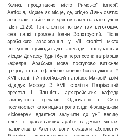
Колись процвітаюче місто Римської імперії,
Антіохія, відоме як місце, де, згідно Діянь святих
апостолів, найперше християнами названо учнів
(Діян.11:26). Три століття потому там виголошує
свої палкі промови Іоанн Золотоустий. Після
арабського завоювання у VІІ столітті місто
поступово приходить до занепаду і поступається
місцем Дамаску. Туди і була перенесена патріарша
кафедра. Арабська мова поступово витісняє
грецьку і стає офіційною мовою богослужіння. У
XVII столітті Антіохійський патріарх Макарій двічі
відвідує Москву. З XVIII століття Патріарший
престол і більшість архієрейських кафедр
заміщуються греками. Одночасно в Сирії
посилюється католицька пропаганда. Французьким
місіонерам вдається залучити до унії велику
кількість православних арабів; в деяких містах,
наприклад в Алеппо, вони складали абсолютну