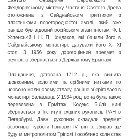
Святого Серафима Саровського в
Феодорівському містечку. Частиця Святого Древа
ототожнена із Сайднайським триптихом з
пластинками перегородчастої емалі, який вже
раніше був відомий російським візантіністам. Ф. І.
Успенській і Н. П. Кондаков, які бачили його в
Сайднайському монастирі, датували його Х- ХІ
стол. З 1956 року дорогоцінний предмет з
реліквією зберігається в Державному Ермітажі.
Плащаниця, датована 1712 р., яка вишита
шовковими, золотими та срібними нитками по
червоно-малиновому атласу, раніше зберігалася в
монастирі Баламанд. У 1934 році вона була також
перевезена в Ермітаж. Кодекс Біблії нині
зберігається в Інституті східних рукописів РАН в
Петербурзі. Давні рукописи складали предмет
особливої турботи Григорія IV; він їх збирав ще
будучи митрополитом Тріполі і особливо коли став