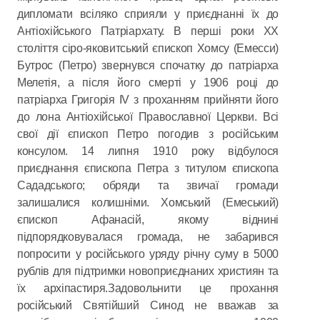
дипломати всіляко сприяли у приєднанні їх до
Антіохійського Патріархату. В перші роки ХХ
століття сіро-яковитський єпископ Хомсу (Емесси)
Бутрос (Петро) звернувся спочатку до патріарха
Мелетія, а після його смерті у 1906 році до
патріарха Григорія IV з проханням прийняти його
до лона Антіохійської Православної Церкви. Всі
свої дії єпископ Петро погодив з російським
консулом. 14 липня 1910 року відбулося
приєднання єпископа Петра з титулом єпископа
Сададського; обряди та звичаї громади
залишалися колишніми. Хомський (Емеський)
єпископ Афанасій, якому віднині
підпорядковувалася громада, не забарився
попросити у російського уряду річну суму в 5000
рублів для підтримки новоприєднаних християн та
їх архіпастиря.Задовольнити це прохання
російський Святійший Синод не вважав за