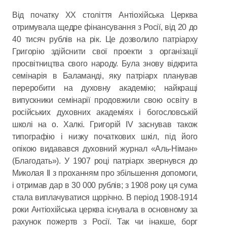
Від початку ХХ століття Антіохійська Церква
отримувала щедре фінансування з Росії, від 20 до
40 тисяч рублів на рік. Це дозволило патріарху
Григорію здійснити свої проекти з організації
просвітництва свого народу. Була знову відкрита
семінарія в Баламанді, яку патріарх планував
переробити на духовну академію; найкращі
випускники семінарії продовжили свою освіту в
російських духовних академіях і богословській
школі на о. Халкі. Григорій IV заснував також
типографію і низку початкових шкіл, під його
опікою видавався духовний журнал «Аль-Німан»
(Благодать»). У 1907 році патріарх звернувся до
Миколая ІІ з проханням про збільшення допомоги,
і отримав дар в 30 000 рублів; з 1908 року ця сума
стала виплачуватися щорічно. В період 1908-1914
роки Антіохійська церква існувала в основному за
рахунок пожертв з Росії. Так чи інакше, борг