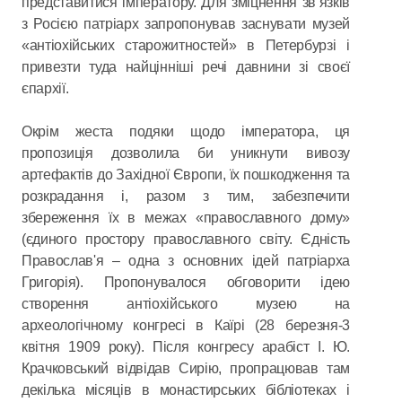
представитися імператору. Для зміцнення зв’язків
з Росією патріарх запропонував заснувати музей
«антіохійських старожитностей» в Петербурзі і
привезти туда найцінніші речі давнини зі своєї
єпархії.
Окрім жеста подяки щодо імператора, ця
пропозиція дозволила би уникнути вивозу
артефактів до Західної Європи, їх пошкодження та
розкрадання і, разом з тим, забезпечити
збереження їх в межах «православного дому»
(єдиного простору православного світу. Єдність
Православ'я – одна з основних ідей патріарха
Григорія). Пропонувалося обговорити ідею
створення антіохійського музею на
археологічному конгресі в Каїрі (28 березня-3
квітня 1909 року). Після конгресу арабіст І. Ю.
Крачковський відвідав Сирію, пропрацював там
декілька місяців в монастирських бібліотеках і