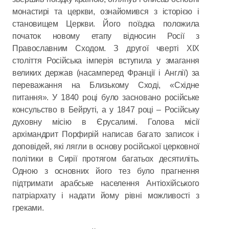
монастирі та церкви, ознайомився з історією і
становищем Церкви. Його поїздка положила
початок новому етапу відносин Росії з
Православним Сходом. З другої чверті ХІХ
століття Російська імперія вступила у змагання
великих держав (насамперед Франції і Англії) за
переважання на Близькому Сході, «Східне
питання». У 1840 році було засновано російське
консульство в Бейруті, а у 1847 році – Російську
духовну місію в Єрусалимі. Голова місії
архімандрит Порфирій написав багато записок і
доповідей, які лягли в основу російської церковної
політики в Сирії протягом багатьох десятиліть.
Одною з основних його тез було прагнення
підтримати арабське населення Антіохійського
патріархату і надати йому рівні можливості з
греками.