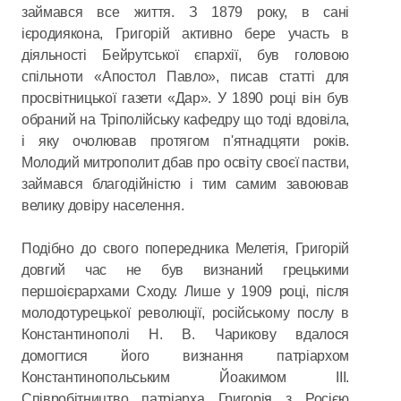
займався все життя. З 1879 року, в сані
ієродиякона, Григорій активно бере участь в
діяльності Бейрутської єпархії, був головою
спільноти «Апостол Павло», писав статті для
просвітницької газети «Дар». У 1890 році він був
обраний на Тріполійську кафедру що тоді вдовіла,
і яку очолював протягом п'ятнадцяти років.
Молодий митрополит дбав про освіту своєї пастви,
займався благодійністю і тим самим завоював
велику довіру населення.
Подібно до свого попередника Мелетія, Григорій
довгий час не був визнаний грецькими
першоієрархами Сходу. Лише у 1909 році, після
молодотурецької революції, російському послу в
Константинополі Н. В. Чарикову вдалося
домогтися його визнання патріархом
Константинопольським Йоакимом ІІІ.
Співробітництво патріарха Григорія з Росією