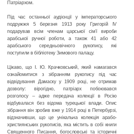
Патріархом.
Під час останньої аудієнції у імператорського
подружжя 5 березня 1913 року Григорій IV
подарував всім членам царської сім'ї вироби
арабської ручної роботи, а також 41 або 42
арабського середньовічного рукопису, які
поступили в бібліотеку Зимового палацу.
Цікаво, що І. Ю. Крачковський, який намагався
ознайомитися з зібранням рукопису під час
відвідування Дамаску у 1909 році, не отримав
дозволу: вірогідно, патріарх побоювався
розголосу – адже передача колекції в Росію
відбувалася без відома турецької влади. Опис
зібрання він зробив вже у 1914 році в Петербурзі,
відзначивши, що це унікальна колекція арабо-
християнських рукописів, яка містить в собі книги
Священного Писання, богословські та історичні