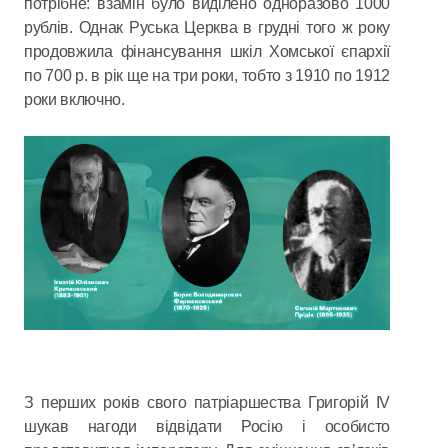
потрібне: взамін було виділено одноразово 1000
рублів. Однак Руська Церква в грудні того ж року
продовжила фінансування шкіл Хомської єпархії
по 700 р. в рік ще на три роки, тобто з 1910 по 1912
роки включно.
З перших років свого патріаршества Григорій IV
шукав нагоди відвідати Росію і особисто