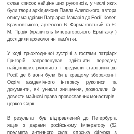
склав список найцінніших рукописів, у числі яких
були твори архідиякона Павла Алепського, автора
опису мандрівки Патріарха Макарія до Росії. Колегі
Крачковського, археологі В. Фармаковський та Є.
М. Прідік (хранитель Імператорського Ермітажу )
дослідили археологічні пам'ятки.
У ході трьохгодинної зустрічі з гостями патріарх
Григорій запропонував здійснити передачу
найцінніших рукописів і предмети старовини до
Росії, де б вони були би в кращому збереженні;
Окрім академічного інтересу, рукописи та
документи, які уникли знищення, дозволили би
довести майнові права православних монастирів і
церков Сирії.
В результаті був відправлений до Петербурга
ящик з дарами російському імператору (52
предмета античного скла; кіпрська фігурка з