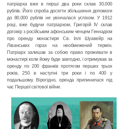
патріарха вже в перші два роки склав 30.000
рублів. Його спроба досягти збільшення допомоги
до 80.000 рублів не увінчалася успіхом. У 1912
році, вже будучи патріархом, Григорій IV склав
договір з російським афонським ченцем Геннадієм
про оренду монастиря Св. Іллі Шуавейр на
Ліванських горах на необмежений термін.
Патріарх залишав за собою право проживати в
монастирі коли йому буде завгодно, і отримував за
оренду по 200 франків протягом перших трьох
років, 250 в наступні три роки і по 400 у
подальшому. Вірогідно, оренда припинилася під
час Першої світової війни.