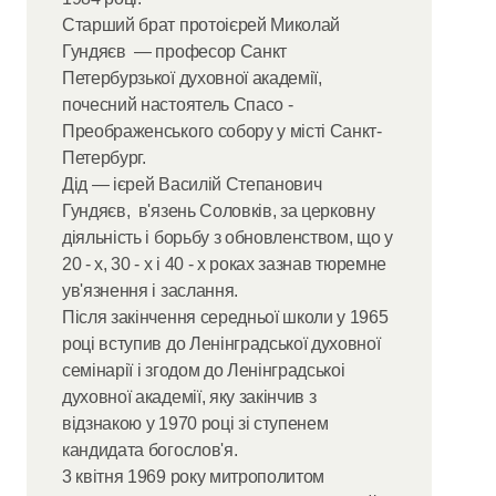
Старший брат протоієрей Миколай
Гундяєв — професор Санкт
Петербурзької духовної академії,
почесний настоятель Спасо -
Преображенського собору у місті Санкт-
Петербург.
Дід — ієрей Василій Степанович
Гундяєв, в'язень Соловків, за церковну
діяльність і борьбу з обновленством, що у
20 - х, 30 - х і 40 - х роках зазнав тюремне
ув'язнення і заслання.
Після закінчення середньої школи у 1965
році вступив до Ленінградської духовної
семінарії і згодом до Ленінградськоі
духовної академії, яку закінчив з
відзнакою у 1970 році зі ступенем
кандидата богослов'я.
3 квітня 1969 року митрополитом