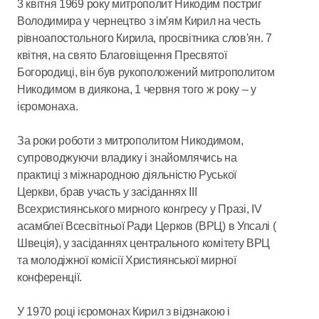
3 квітня 1969 року митрополит Никодим постриг
Володимира у чернецтво з ім'ям Кирил на честь
рівноапостольного Кирила, просвітника слов'ян. 7
квітня, на свято Благовіщення Пресвятої
Богородиці, він був рукоположений митрополитом
Никодимом в диякона, 1 червня того ж року – у
ієромонаха.
За роки роботи з митрополитом Никодимом,
супроводжуючи владику і знайомлячись на
практиці з міжнародною діяльністю Руської
Церкви, брав участь у засіданнях ІІІ
Всехристиянського мирного конгресу у Празі, IV
асамблеї Всесвітньої Ради Церков (ВРЦ) в Упсалі (
Швеція), у засіданнях центрального комітету ВРЦ
та молодіжної комісії Християнської мирної
конференції.
У 1970 році ієромонах Кирил з відзнакою і