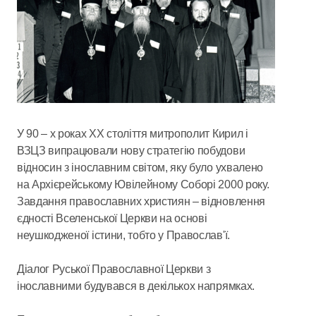
У 90 – х роках ХХ століття митрополит Кирил і
ВЗЦЗ випрацювали нову стратегію побудови
відносин з інославним світом, яку було ухвалено
на Архієрейському Ювілейному Соборі 2000 року.
Завдання православних християн – відновлення
єдності Вселенської Церкви на основі
неушкодженої істини, тобто у Православ'ї.
Діалог Руської Православної Церкви з
інославними будувався в декількох напрямках.