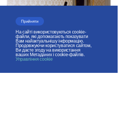
Прийняти
На сайті використовуються cookie-
файли, які допомагають показувати
Вам найактуальнішу інформацію.
Продовжуючи користуватися сайтом,
Ви даєте згоду на використання
ваших Метаданих і cookie-файлів.
Управління cookie
У 2000 – х роках основну увагу було засереджено
на спільному свідоцтві щодо християнської основи
європейської цивілізації, миротворчості, захисту
прав христіян і їх моральних принципів і т.д. Цими
принципами визначалася багатовекторна
богословська і церковно - дипломатична діяльність
ВЗЦЗ та його голови у діалогах з інославним
світом як у формі двосторонніх відносин, так і в
роботі міжхристиянских організацій.