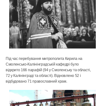
Під час перебування митрополита Кирила на
Смоленсько-Калінінградській кафедрі було
відкрито 166 парафій (94 у Смоленську та області,
72 у Калінінграді та області). Відновлено 52 і
відбудовано 71 православний храм.