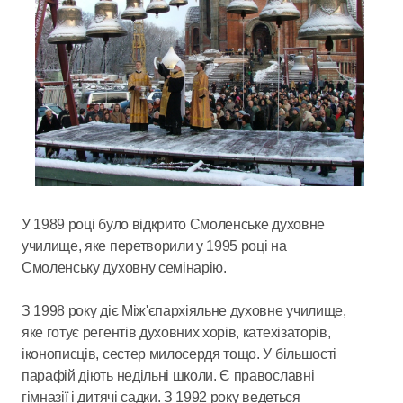
У 1989 році було відкрито Смоленське духовне
училище, яке перетворили у 1995 році на
Смоленську духовну семінарію.
З 1998 року діє Між'єпархіяльне духовне училище,
яке готує регентів духовних хорів, катехізаторів,
іконописців, сестер милосердя тощо. У більшості
парафій діють недільні школи. Є православні
гімназії і дитячі садки. З 1992 року ведеться