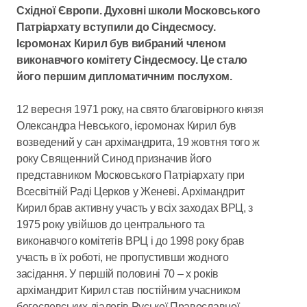
Східної Європи. Духовні школи Московського
Патріархату вступили до Сіндесмосу.
Ієромонах Кирил був вибраний членом
виконавчого комітету Сіндесмосу. Це стало
його першим дипломатичним послухом.
12 вересня 1971 року, на свято благовірного князя
Олександра Невського, ієромонах Кирил був
возведений у сан архімандрита, 19 жовтня того ж
року Священний Синод призначив його
представником Московського Патріархату при
Всесвітній Раді Церков у Женеві. Архімандрит
Кирил брав активну участь у всіх заходах ВРЦ, з
1975 року увійшов до центрального та
виконавчого комітетів ВРЦ і до 1998 року брав
участь в їх роботі, не пропустивши жодного
засідання. У першій половині 70 – х років
архімандрит Кирил став постійним учасником
богословських діалогів Руської Православної