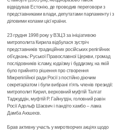
відвідував Естонію, де проводив переговори з
представниками влади, депутатами парламенту і з
діловими колами цієї країни.
23 грудня 1998 року у ВЗЦЗ за ініціативою
митрополита Кирила відбулася зустріч
представників традиційних російських релігійних
об'єднань: Руської Православної Церкви, громад
послідовників ісламу, юдаїзму і буддизму, на якій
було прийнято рішення про створення
Міжрелігійної ради Росії з постійно діючим
секретаріатом і були вибрані п'ять членів президії:
митрополит Кирил, верховний муфтій Талгат
Таджуддін, муфтій Р. Гайнутдін, головний равін
Росії Адольф Шаєвич і пандіто хамбо – лама
Дамба Аюшеєв.
Брав активну участь у миротворчих акціях щодо