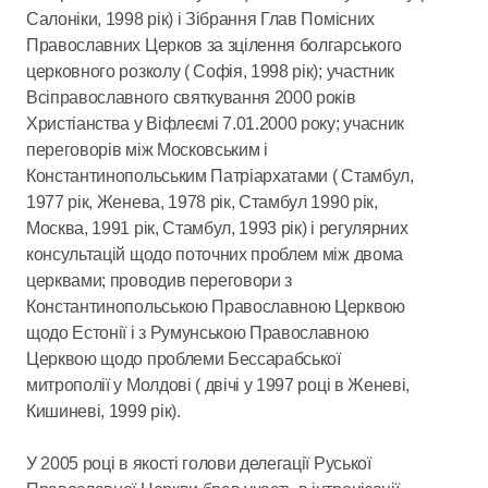
Салоніки, 1998 рік) і Зібрання Глав Помісних
Православних Церков за зцілення болгарського
церковного розколу ( Софія, 1998 рік); участник
Всіправославного святкування 2000 років
Христіанства у Віфлеємі 7.01.2000 року; учасник
переговорів між Московським і
Константинопольським Патріархатами ( Стамбул,
1977 рік, Женева, 1978 рік, Стамбул 1990 рік,
Москва, 1991 рік, Стамбул, 1993 рік) і регулярних
консультацій щодо поточних проблем між двома
церквами; проводив переговори з
Константинопольською Православною Церквою
щодо Естонії і з Румунською Православною
Церквою щодо проблеми Бессарабської
митрополії у Молдові ( двічі у 1997 році в Женеві,
Кишиневі, 1999 рік).
У 2005 році в якості голови делегації Руської