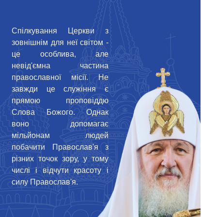
Спілкування Церкви з
зовнішнім для неї світом -
це особлива, але
невід'ємна частина
православної місії. Не
завжди це служіння є
прямою проповіддю
Слова Божого. Однак
воно допомагає
мільйонам людей
побачити Православ'я з
різних точок зору, у тому
числі і відчути красоту і
силу Православ'я.