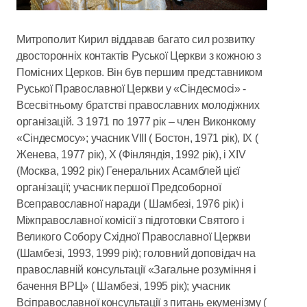
Митрополит Кирил віддавав багато сил розвитку
двосторонніх контактів Руської Церкви з кожною з
Помісних Церков. Він був першим представником
Руської Православної Церкви у «Сіндесмосі» -
Всесвітньому братстві православних молодіжних
організацій. З 1971 по 1977 рік – член Виконкому
«Сіндесмосу»; учасник VIII ( Бостон, 1971 рік), ІХ (
Женева, 1977 рік), Х (Фінляндія, 1992 рік), і XIV
(Москва, 1992 рік) Генеральних Асамблей цієї
організації; учасник першої Предсоборної
Всеправославної наради ( Шамбезі, 1976 рік) і
Міжправославної комісії з підготовки Святого і
Великого Собору Східної Православної Церкви
(Шамбезі, 1993, 1999 рік); головний доповідач на
православній консультації «Загальне розуміння і
бачення ВРЦ» ( Шамбезі, 1995 рік); учасник
Всіправославної консультації з питань екуменізму (