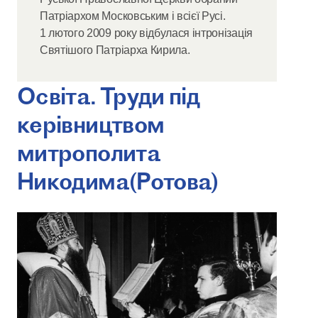
Патріархом Московським і всієї Русі.
1 лютого 2009 року відбулася інтронізація
Святішого Патріарха Кирила.
Освіта. Труди під
керівництвом
митрополита
Никодима(Ротова)