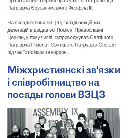
Православної Церкви брав участь в інтронізації
Патріарха Єрусалимського Феофіла ІІІ.
На посаді голови ВЗЦЗ у складі офіційних
делегацій відвідав всі Помісні Православні
Церкви, у тому числі, супроводжував Святішого
Патріарха Пімена і Святішого Патріарха Олексія
під час їх поїздок за кордон.
Міжхристиянскі зв'язки
і співробітництво на
посады голови ВЗЦЗ