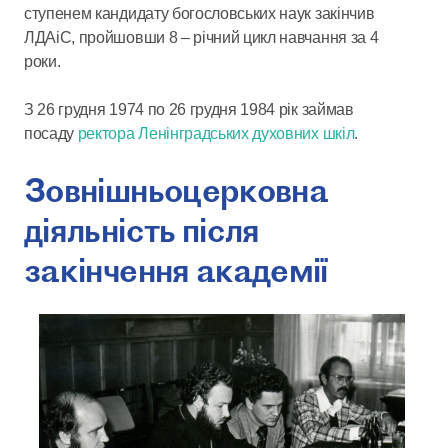
ступенем кандидату богословських наук закінчив
ЛДАіС, пройшовши 8 – річний цикл навчання за 4
роки.
З 26 грудня 1974 по 26 грудня 1984 рік займав
посаду
ректора Ленінградських духовних шкіл
.
Зовнішньоцерковна
діяльність після
закінчення академії