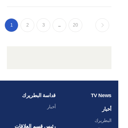
1
2
3
..
20
TV News
قداسة البطريرك
أخبار
أخبار
البطريرك
رئيس قسم العلاقات