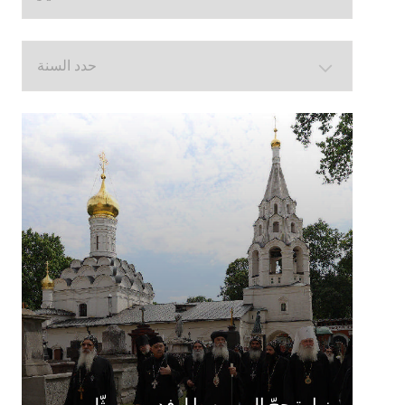
زيارة حجّ إلى روسيا لوفد من ممثّلي