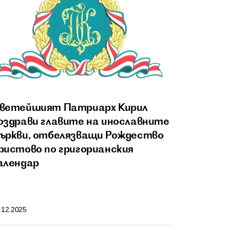
ветейшият Патриарх Кирил
оздрави главите на инославните
ъркви, отбелязващи Рождество
ристово по григорианския
алендар
.12.2025