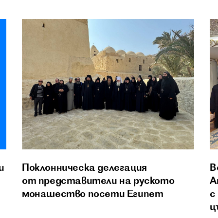
и
Поклонническа делегация
В
от представители на руското
А
монашество посети Египет
с
ц