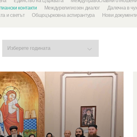
ела
Единство на Църквата
Междуправославни отношен
иански контакти
Междурелигиозен диалог
Далечна в чу
та и светът
Общоцърковна аспирантура
Нови документ