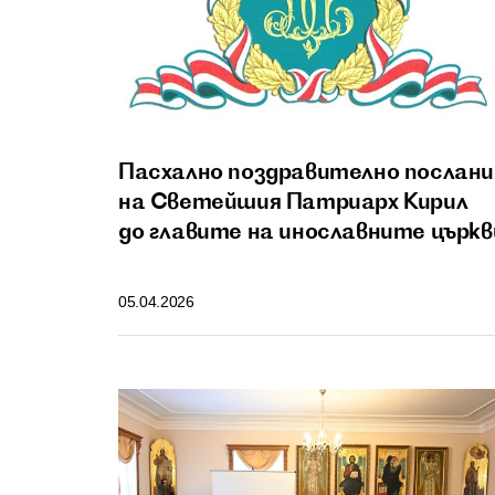
Пасхално поздравително послани
на Светейшия Патриарх Кирил
до главите на инославните църкв
05.04.2026