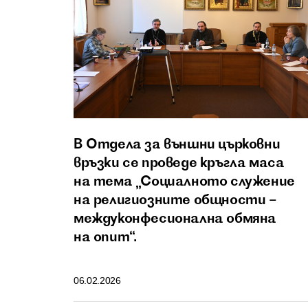
В Отдела за външни църковни
връзки се проведе кръгла маса
на тема „Социалното служение
на религиозните общности –
междуконфесионална обмяна
на опит“.
06.02.2026