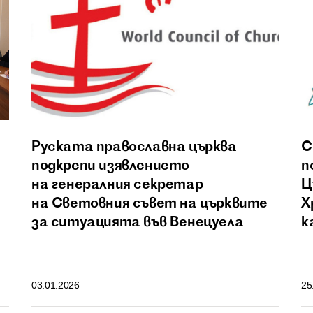
Руската православна църква
С
подкрепи изявлението
п
на генералния секретар
Ц
на Световния съвет на църквите
Х
за ситуацията във Венецуела
к
03.01.2026
25