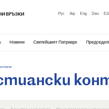
НИ ВРЪЗКИ
Рус
Укр
Eng
Deu
Ελ
а
Новини
Светейшият Патриарх
Председат
онтакти
стиански кон