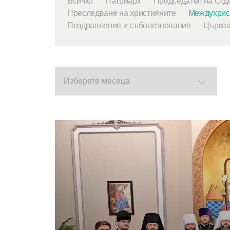
Всичко
Патриарх
Председател на Отд
Преследване на християните
Междухрист
Поздравления и съболезнования
Църква