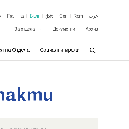
λ
Fra
Ita
Бълг
ქარ
Срп
Rom
عرب
За отдела
Документи
Архив
ел на Отдела
Социални мрежи
такти