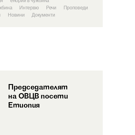
ия
енории в чужбина
жбина
Интервю
Речи
Проповеди
и
Новини
Документи
Председателят
на ОВЦВ посети
Етиопия