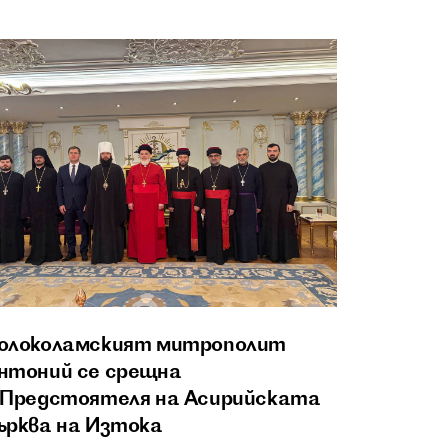
олоколамският митрополит
нтоний се срещна
 Предстоятеля на Асирийската
ърква на Изтока