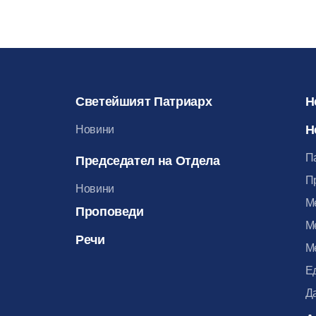
Светейшият Патриарх
Н
Н
Новини
П
Председател на Отдела
П
Новини
М
Проповеди
М
Речи
М
Е
Д