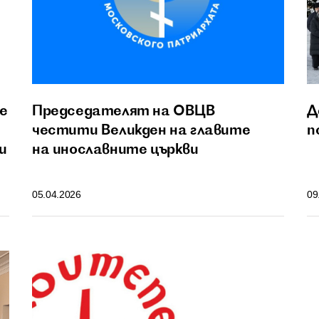
е
Председателят на ОВЦВ
Д
честити Великден на главите
п
и
на инославните църкви
05.04.2026
09