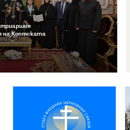
атриаршия
я на Коптската