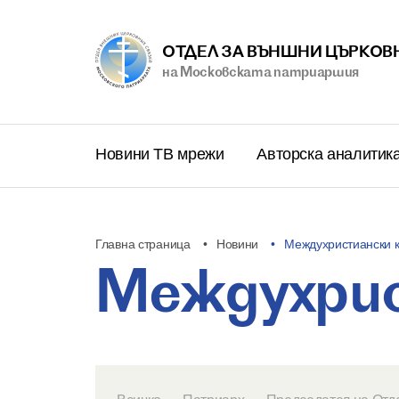
ОТДЕЛ ЗА ВЪНШНИ ЦЪРКОВ
на Московската патриаршия
Новини ТВ мрежи
Авторска аналитик
Главна страница
Новини
Междухристиански к
Междухри