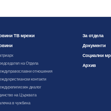
овини ТВ мрежи
За отдела
овини
Документи
Социални м
атриарх
редседател на Отдела
Архив
еждуправославни отношения
еждухристиански контакти
еждурелигиозен диалог
динство на Църквата
алечна в чужбина