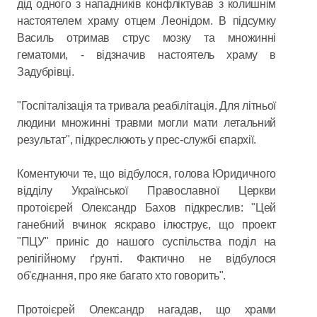
дід одного з нападників конфліктував з колишнім
настоятелем храму отцем Леонідом. В підсумку
Василь отримав струс мозку та множинні
гематоми, - відзначив настоятель храму в
Задубрівці.
"Госпіталізація та тривала реабілітація. Для літньої
людини множинні травми могли мати летальний
результат", підкреслюють у прес-службі єпархії.
Коментуючи те, що відбулося, голова Юридичного
відділу Української Православної Церкви
протоієрей Олександр Бахов підкреслив: "Цей
ганебний вчинок яскраво ілюструє, що проект
"ПЦУ" приніс до нашого суспільства поділ на
релігійному ґрунті. Фактично не відбулося
об'єднання, про яке багато хто говорить".
Протоієрей Олександр нагадав, що храми