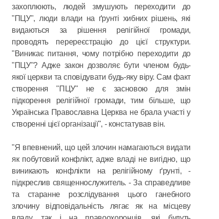
захоплюють, людей змушують переходити до
"ПЦУ", люди влади на ґрунті хибних рішень, які
видаються за рішення релігійної громади,
проводять перереєстрацію до цієї структури.
"Виникає питання, чому потрібно переходити до
"ПЦУ"? Адже закон дозволяє бути членом будь-
якої церкви та сповідувати будь-яку віру. Сам факт
створення "ПЦУ" не є засновою для змін
підкорення релігійної громади, тим більше, що
Українська Православна Церква не брала участі у
створенні цієї організації", - констатував він.
"Я впевнений, що цей злочин намагаються видати
як побутовий конфлікт, адже владі не вигідно, що
виникають конфлікти на релігійному ґрунті, -
підкреслив священнослужитель. - За справедливе
та старанне розслідування цього ганебного
злочину відповідальність лягає як на місцеву
владу, так і на правоохоронців, які будуть