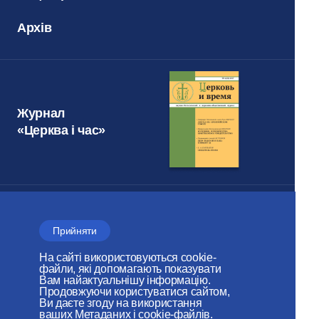
Архів
Журнал
«Церква і час»
Відділ зовнішніх церковних
Прийняти
зв'язків
МОСКОВСЬКОГО ПАТРІАРХАТУ
На сайті використовуються cookie-
файли, які допомагають показувати
Вам найактуальнішу інформацію.
Продовжуючи користуватися сайтом,
Ви даєте згоду на використання
ваших Метаданих і cookie-файлів.
Вебсайт зроблений за сприяння