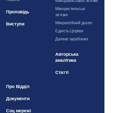
Міжправославні зв'язки
Міжхристиянські
Проповідь
зв‘язки
Міжрелігійний діалог
Виступи
Єдність Церкви
Далеке зарубіжжя
Авторська
аналітика
Статті
Про Відділ
Документи
Соц мережі