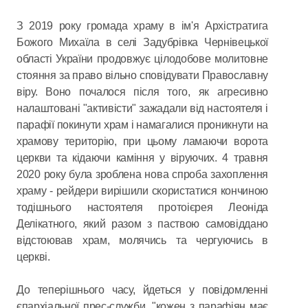
З 2019 року громада храму в ім'я Архістратига
Божого Михаїла в селі Задубрівка Чернівецької
області України продовжує цілодобове молитовне
стояння за право вільно сповідувати Православну
віру. Воно почалося після того, як агресивно
налаштовані "активісти" зажадали від настоятеля і
парафії покинути храм і намагалися проникнути на
храмову територію, при цьому ламаючи ворота
церкви та кідаючи каміння у віруючих. 4 травня
2020 року була зроблена нова спроба захоплення
храму - рейдери вирішили скористатися кончиною
тодішнього настоятеля протоієрея Леоніда
Делікатного, який разом з паствою самовіддано
відстоював храм, молячись та чергуючись в
церкві.
До теперішнього часу, йдеться у повідомленні
єпархіальної прес-служби, "кожен з парафіян має