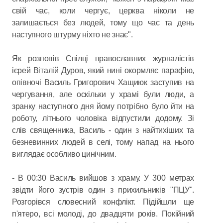
свій час, коли чергує, церква ніколи не
залишається без людей, тому що час та день
наступного штурму ніхто не знає".
Як розповів Спілці православних журналістів
ієрей Віталій Дуров, який нині окормляє парафію,
опівночі Василь Григорович Хащиюк заступив на
чергування, але оскільки у храмі були люди, а
зранку наступного дня йому потрібно було йти на
роботу, літнього чоловіка відпустили додому. Зі
слів священника, Василь - один з найтихіших та
безневинних людей в селі, тому напад на нього
виглядає особливо цинічним.
- В 00:30 Василь вийшов з храму. У 300 метрах
звідти його зустрів один з прихильників "ПЦУ".
Розгорівся словесний конфлікт. Підійшли ще
п'ятеро, всі молоді, до двадцяти років. Покійний