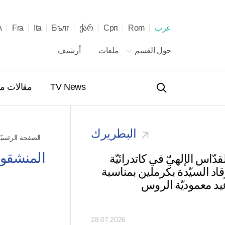
عرب
Rom
Срп
ქარ
Бълг
Ita
Fra
λ
حول القسم
ملفات
أرشيف
TV News
مقالات م
البطريرك
الصفحة الرئسيّ
المنشقون 
قدّاس الإلهيّ في كاتدرائيّة
تهنئة لآية الله مجتبى
قاد السيّدة بكرملين بمناسبة
خامنئي بمناسبة انتخا
يد معموديّة الروس
أعلى للجمهوريّة الإسل
الإيرانيّة
28.07.2026