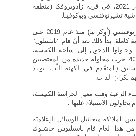
القانونيّة باسيليوس خاشيوك 63 عاماً، وذلك في ليلة 13 أذار 2021، في قرية زادوبروفكا (منطقة
رشية تشيرنوفتسي وبوكوفينا.
تستمر صلوات أبناء الرعية في قرية زادوبروفكا، منطقة تشيرنوفتسي (أوكرانيا) منذ عام 2019 على
 كاملة. بدأ ذلك بعد أنّ قام "ناشطون"
 وحاولوا الدخول إلى ساحة الكنيسة،
 العلاقات الخارجيّة
المطران أنطونيوس متروبول
قوم بزيارة رعيّة
فولكولامسك يستقبل كاهن
محطمين أبوابها وقاموا برشق المؤمنين بالحجارة. في 4 أيّار 2020 جرت محاولة جديدة من المغتصبين
سرجيوس الرادونج في
كاتدرائيّة القدّيس نيقولاوس 
بق (المتقّدم في الكهنة الأب ليونيد
طهران
هم نكران الذات.
17.04.2026
أبناء الرعية وقت معين لحراسة الكنيسة،
يحاولون الاستيلاء عليها".
 العلاقات الخارجيّة
رئيس قسم العلاقات الخارجيّ
 يشارك في مراسم
الكنسيّة يبعث تحيات عيد
لملائكة ميخائيل للوسائل الإعلاميّة
لكنيسة في موقع بناء
الفصح إلى رؤساء الكنائس
حفيين الأرثوذكس" وقال: في منتصف ليل 13 أذار من هذا العام قام باسيليوس خاشيوك
بعة للطاقة النوويّة
الشرقيّة القديمة، الذين