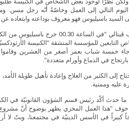
ولكن نظرًا لوجود بعض الأشخاص في الكنيسة طلبو
في مصر
04.06.2026
26.05.2026
يوم التالي إلى العمل وخاصّةً أنّه رجل مسن. وما 
ى السيد باسيليوس فهو معروف بوداعته وابتعاده عن 
لين بولس
متروبوليت أنطونيوس يلتقي
زيارة ال
لكنيسة
بقداسة البطريرك أثيوبيا أبونا
متروبولي
متّى
الأردن
ص التابعين للمؤسسة المنشقة "الكنيسة الأرثوذكسيّ
ّ جاء خمسة شباب بعمر أصغر من العشرين وقاموا ب
ارتجاج في الدماغ وأورام متعددة".
18.05.2026
03.06.2026
تاج إلى الكثير من العلاج وإعادة تأهيل طويلة الأمد،
 عليه وممتية.
ى ما حدث أكّد رئيس قسم الشؤون القانونيّة في الكني
خوف "هذا العمل المخزي يظهر بوضوح أنّ مشروع "ال
 كبيراً في الأسس الدينيّة في مجتمعنا، وبتُ لا أ