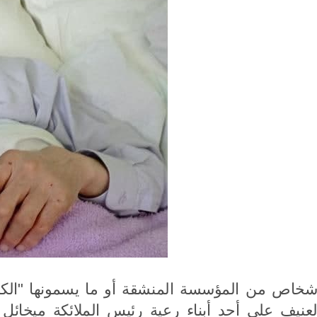
رك كيريل
على
إيرانيّة
01.03.2026
ك كيريل
ذكسيّة
رى تنصيبه
10.02.2026
خاص من المؤسسة المنشقة أو ما يسمونها "الكنيسة
نيف على أحد أبناء رعية رئيس الملائكة ميخائل التا