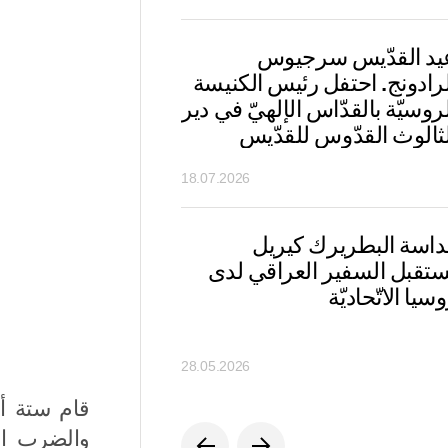
يد القدّيس سرجيوس
تعازّي قداسة البطري
لرادونج. احتفل رئيس الكنيسة
في مقتل المرشد الأ
روسيّة بالقدّاس الإلهيّ في دير
للجمهوريّة الإسلاميّة ال
لثالوث القدّوس للقدّيس
السيد علي خامنئي
رجيوس
18.07.2026
داسة البطريرك كيريل
تهاني قداسة البطرير
ستقبل السفير العراقي لدى
لرئيس الكنيسة الأرثو
سيا الاتّحاديّة
الأنطاكيّة بمناسبة ذك
بطريركاً
28.05.2026
قام ستة أش
والضرب الع