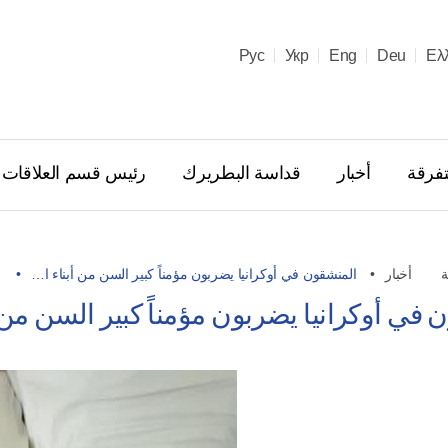
Рус
Укр
Eng
Deu
Ελ
تفرقة
أخبار
قداسة البطريرك
رئيس قسم العلاقات ال
ة
أخبار
المنشقون في أوكرانيا يضربون مؤمناً كبير السن من أبناء ا…
في أوكرانيا يضربون مؤمناً كبير السن من أبن
 حسيني
به مرشدا
اميّة
10.03.2026