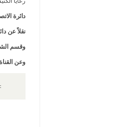
رعايا الكني
دائرة الاتص
نقلاً عن دا
وقسم الشؤون
وعن القناة
: