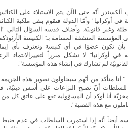
ألكسندر أنّه حتى الآن يتم الاستيلاء على الكنا
ّة في أوكرانيا" وأمّا الدولة فتقوم بنقل ملكية ا
ئة وغير قانونيّة. وأضاف قدسه السؤال التالي "ا
 المؤسسة المنشقة المسامة بـ" الكنيسة الأرثوذكسيّة
أن تكون عضوًا في أي كنيسة وتعترف بأي إيمان
ّة في أوكرانيا" لا تشكل مبرراً لتغييرالانتماء الر
 القانونيّة لم تشارك في إنشاء هذه المؤسسة".
: " أنا متأكد من أنّهم سيحاولون تصوير هذه الجريمة
 للسلطات أنّ تصبح النزاعات على أسس دينيّة،
مخزيّة أنا أوكد أن المسؤولية تقع على عاتق كل من 
املون مع هذه القضية".
ه أيضاً أنّه إذا استمرت السلطات في عدم ضبط ال