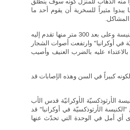
ا منه الذهاب للمنزل كونه سوف ينطلق
يحتفلون بعيد الفصح في
12.04.2026
يبدوا مثيراً للسخرية أن يقوم أحد ما
12 نيسان
المشاكل.
مطران أنطونيوس
في يوم الخميس من أسبوع
أضاف الأب ڤيتالي "في الساعة 00.30 خرج باسيليوس من الكنيسة وعلى بعد 300 متر منها تقدم إليه
ت فولوكولامسك إلى
الآلام، رئيس الكنيسة الروسيّة
يحتفل بالقدّاس الإلهيّ في
ة في أوكرانيا" وارتفعت أصوات الشجار
كاتدرائيّة المسيح المخلّص
الاعتداء عليه بالضرب العنيف وأصيب
09.04.2026
 لكونه كبيراً في السن وهذه الإصابات قد
سة الأرثوذكسيّة الأوكرانيّة قدس الأب
كنيسة الأرثوذكسيّة في أوكرانيا" قد
رى أي أمل في الوحدة التي تحدّث عنها