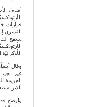
أضاف الأب 
الأرثوذكسي
قرارات خاط
القسري إلى
يسمح لك ب
الأرثوذكسي
الأوكرانيّة
وقال أيضاً
غير الجيد
الجريمة ال
الذين سيتع
وأوضح قدس