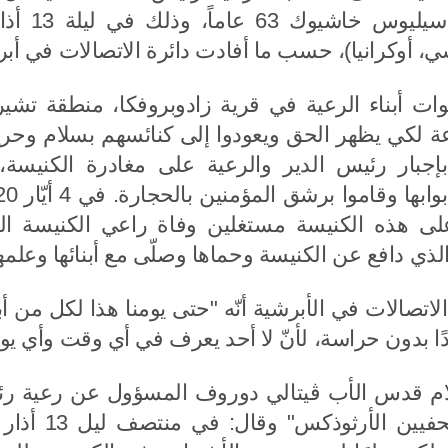
، أوكرانيا)، حسب ما أفادت دائرة الاتصالات في أب
ة لكي يظهر الحق ويعودوا إلى كنائسهم بسلام وحرية
بإجبار رئيس الدير والرعية على مغادرة الكنيسة،
نيسة
رئيس قسم العلاقات الخارجيّة
رئيس قسم
ي
الكنسيّة يقوم بزيارة جامعة
الكنسيّة ي
الثالوث القدّوس في أديس أبابا
القدّيس 
على هذه الكنيسة مستغلين وفاة راعي الكنيسة السا
القاهرة
الذي دافع عن الكنيسة وحماها وصلّى مع أبنائها وعلم
27.05.2026
05.06.2026
 الاتصالات في الأبرشية أنّه "حتى يومنا هذا لكل من 
بدًا بدون حراسة، لأنّ لا أحد يعرف في أي وقت وأي يوم 
س
لقاء المطران أنطونيوس مع
رئيس قسم
 الكنيسة
وزير السلام الأثيوبيّ
الكنسيّة
م قدس الأب ڤيتالي دوروف المسؤول عن رعية رئيس ا
هيّ في دير
التدشين ل
"اتحاد الص
ّيس
محطّة الض