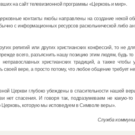
пивших на сайт телевизионной программы «Церковь и мир».
в священ
Святейши
ецерковные контакты якобы направлены на создание некой о
Кирилл в
 обычно с информационных ресурсов раскольнической либо а
с предсе
Всемирно
координа
гих религий или других христианских конфессий, то не для
16 июня в 17:
, прежде всего, разъяснить нашу позицию этим людям, будь то
российск
и неправославных христианских традиций, а также чтобы 
соотечес
ь своей вере, а просто потому, что любое общение требует не
проживаю
Святейши
Кирилл в
заседани
вной Церкви глубоко убеждены в спасительности нашей вер
Церковно
 нет спасения. И говоря так, подразумеваем не какую-то 
ю Церковь, которую мы исповедуем в Символе веры».
16 июня в 11:3
Служба коммун