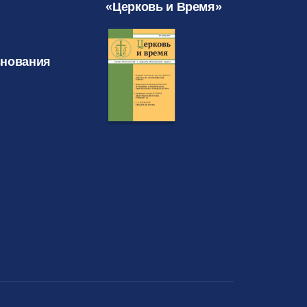
«Церковь и Время»
знования