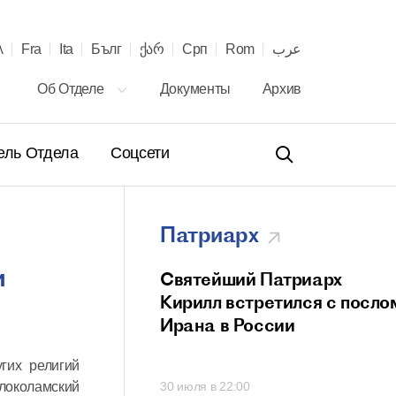
λ
Fra
Ita
Бълг
ქარ
Срп
Rom
عرب
Об Отделе
Документы
Архив
ель Отдела
Соцсети
Патриарх
и
ение Святейшего
Святейший Патриарх
а Кирилла
Кирилл встретился с посло
телю Сербской
Ирана в России
вной Церкви с 40-
гих религий
онашеского
локоламский
00
30 июля в 22:00
 и рукоположения