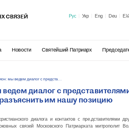
Х СВЯЗЕЙ
Рус
Укр
Eng
Deu
Ελ
а
Новости
Святейший Патриарх
Председат
он: мы ведем диалог с предста…
 ведем диалог с представителям
Поздравл
 разъяснить им нашу позицию
Патриарх
Предстоя
Правосла
истианского диалога и контактов с пре.дставителями дру
летием м
рковных связей Московского Патриархата митрополит Во
23 июня в 10:
пострига