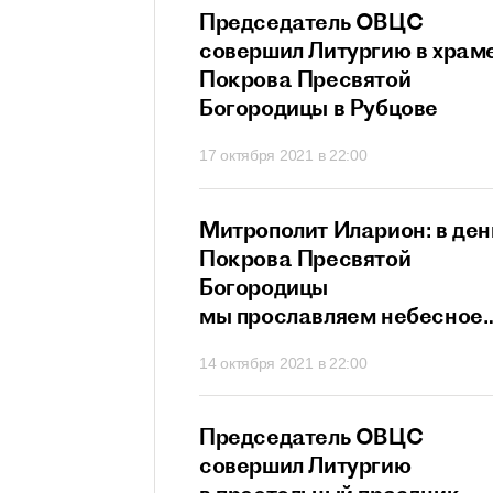
прославляет всех
Председатель ОВЦС
в и исповедников
совершил Литургию в храм
ристово
Покрова Пресвятой
Богородицы в Рубцове
21 в 21:20
17 октября 2021 в 22:00
ит Иларион:
Митрополит Иларион: в ден
х собственных
Покрова Пресвятой
г не сможет
Богородицы
ти
мы прославляем небесное
заступничество Матери
 в 20:26
14 октября 2021 в 22:00
Божией
ит Иларион:
Председатель ОВЦС
сегда нам дает
совершил Литургию