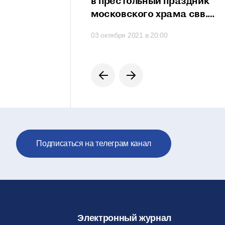
сть проявить свои
в престольный праздник
сти
московского храма свв.
мучеников Михаила
 в 21:20
03 октября 2021 в 20:00
и Феодора
на Черниговском подворье
Подписаться на телеграм канал
Электронный журнал