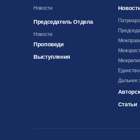
Новост
Новости
Патриарх
Председатель Отдела
Председа
Новости
Межправ
Проповеди
Межхрист
Выступления
Межрелиг
Единство
Дальнее 
Авторск
Статьи