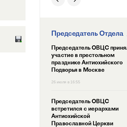
Председатель Отдела
ит Волоколамский
Председатель ОВЦС приня
возглавил
участие в престольном
ный праздник
празднике Антиохийского
ого Подворья
Подворья в Москве
 Православной
45
26 июля в 16:55
тель ОВЦС провел
Председатель ОВЦС
с представителем
встретился с иерархами
ого Мальтийского
Антиохийской
 России
Православной Церкви