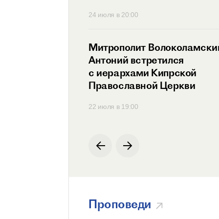
30
24 июля в 20:00
ит Антоний
Митрополит Волоколамски
ся с Генеральным
Антоний встретился
ем
с иерархами Кипрской
родной
Православной Церкви
ции по русскому
00
22 июля в 19:00
Проповеди