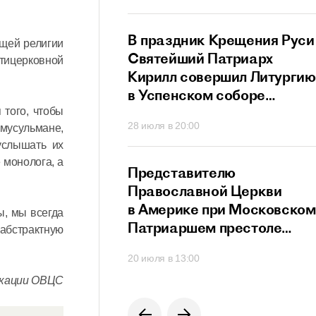
ный сан
й Патриарх
В праздник Крещения Руси
бщей религии
стретился
Святейший Патриарх
нтицерковной
дателем
Кирилл совершил Литургию
го
в Успенском соборе
ционного совета
Московского Кремля
 того, чтобы
40
28 июля в 20:00
 мусульмане,
их
услышать их
твенников,
 монолога, а
щих за рубежом
й Патриарх
Представителю
озглавил работу
Православной Церкви
я Высшего
в Америке при Московском
ы, мы всегда
го Совета
Патриаршем престоле
абстрактную
вручен орден преподобног
0
20 июля в 13:00
Сергия Радонежского
икации ОВЦС