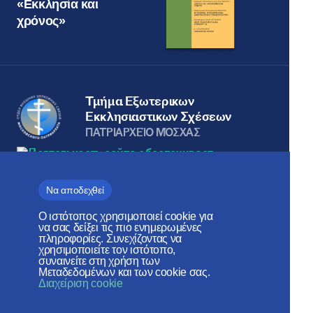
«Εκκλησία και
χρόνος»
Τμήμα Εξωτερικων
Εκκλησιαστικων Σχέσεων
ΠΑΤΡΙΑΡΧΕΊΟ ΜΌΣΧΑΣ
Να αποδεχθεί
Веб-сайт создан при содействии
Ο ιστότοπος χρησιμοποιεί cookie για
Фонда поддержки христианской
να σας δείξει τις πιο ενημερωμένες
πληροφορίες. Συνεχίζοντας να
культуры и наследия
χρησιμοποιείτε τον ιστότοπο,
συναινείτε στη χρήση των
Μεταδεδομένων και των cookie σας.
Κοινωνικά Δίκτυα:
Διαχείριση cookie