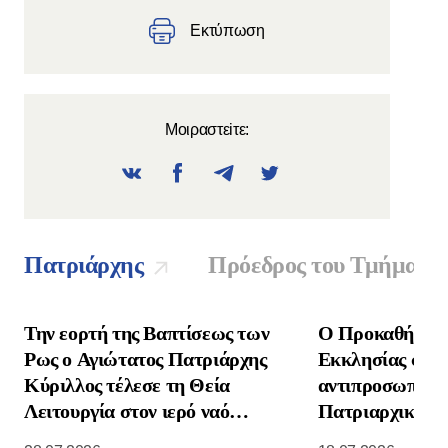
Εκτύπωση
Μοιραστεiτε:
Πατριάρχης
Πρόεδρος του Τμήματο
Την εορτή της Βαπτίσεως των
Ο Προκαθήμενο
Ρως ο Αγιώτατος Πατριάρχης
Εκκλησίας συνα
Κύριλλος τέλεσε τη Θεία
αντιπροσωπεία 
Λειτουργία στον ιερό ναό
Πατριαρχικής Ε
Κοιμήσεως της Θεοτόκου στο
Νοτιοανατολική