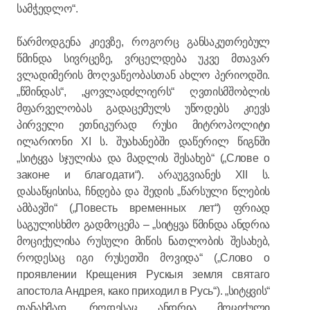
სამჭედლო“.
წარმოდგენა კიევზე, როგორც განსაკუთრებულ
წმინდა სივრცეზე, ვრცელდება უკვე მთავარ
ვლადიმერის მოღვაწეობასთან ახლო პერიოდში.
„წმინდას“, „ყოვლადძლიერს“ ღვთისმშობლის
მფარველობას გადაცემულს უწოდებს კიევს
პირველი ეთნიკურად რუსი მიტროპოლიტი
ილარიონი XI ს. შუახანებში დაწერილ წიგნში
„სიტყვა სჯულისა და მადლის შესახებ“ („Слове о
законе и благодати“). არაუგვიანეს XII ს.
დასაწყისისა, ჩნდება და შედის „წარსული წლების
ამბავში“ („Повесть временных лет“) ფრიად
საგულისხმო გადმოცემა – „სიტყვა წმინდა ანდრია
მოციქულისა რუსული მიწის ნათლობის შესახებ,
როდესაც იგი რუსეთში მოვიდა“ („Слово о
проявлении Крещения Рускыя земля святаго
апостола Андрея, како приходил в Русь“). „სიტყვის“
თანახმად, როდესაც ანდრია მოციქული