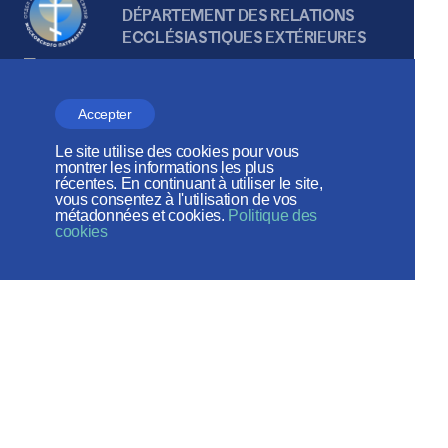
DÉPARTEMENT DES RELATIONS
ECCLÉSIASTIQUES EXTÉRIEURES
Accepter
Веб-сайт создан при содействии
Le site utilise des cookies pour vous
Фонда поддержки христианской
montrer les informations les plus
récentes. En continuant à utiliser le site,
культуры и наследия
vous consentez à l'utilisation de vos
métadonnées et cookies.
Politique des
cookies
Réseaux sociaux:
Plan du site