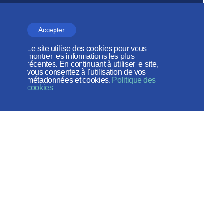
Patriarcat de Moscou
Accepter
DÉPARTEMENT DES RELATIONS
ECCLÉSIASTIQUES EXTÉRIEURES
Le site utilise des cookies pour vous
montrer les informations les plus
récentes. En continuant à utiliser le site,
vous consentez à l'utilisation de vos
métadonnées et cookies.
Politique des
Веб-сайт создан при содействии
cookies
Фонда поддержки христианской
культуры и наследия
Réseaux sociaux: