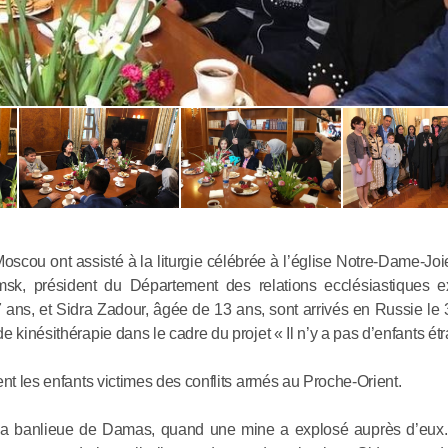
Rencontre
Antoine a
résidant e
Moscou ont assisté à la liturgie célébrée à l’église Notre-Dame-Joi
amsk, président du Département des relations ecclésiastiques e
ans, et Sidra Zadour, âgée de 13 ans, sont arrivés en Russie le 3
05.06.2026
 kinésithérapie dans le cadre du projet « Il n’y a pas d’enfants ét
Le métrop
ent les enfants victimes des conflits armés au Proche-Orient.
de Volokol
 la banlieue de Damas, quand une mine a explosé auprès d’eux. I
le monast