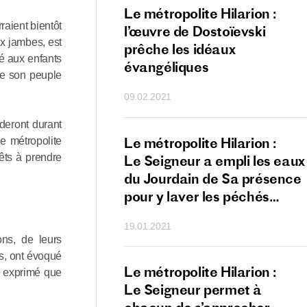
lite Hilarion : Dieu
Le métropolite Hilarion :
raient bientôt
à donner à chacun
l’œuvre de Dostoïevski
ux jambes, est
nnant de la foi,
prêche les idéaux
é aux enfants
t être prêt à
évangéliques
 de son peuple
r
09.02.2021
ideront durant
lite Hilarion :
Le métropolite Hilarion :
le métropolite
êts à prendre
ur nous prie
Le Seigneur a empli les eaux
er avant tout
du Jourdain de Sa présence
e de Dieu
pour y laver les péchés
des hommes
19.01.2021
ons, de leurs
es, ont évoqué
lite Hilarion :
Le métropolite Hilarion :
i exprimé que
ur appelle tous
Le Seigneur permet à