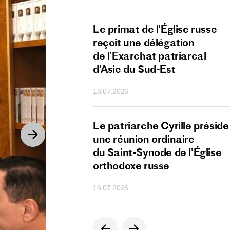
nt de la Serbie
Le primat de l’Église russe
r Vučić présente
reçoit une délégation
au patriarche
de l’Exarchat patriarcal
ur son anniversaire
d’Asie du Sud-Est
18.07.2026
e Sa Sainteté
Le patriarche Cyrille préside
che Cyrille
une réunion ordinaire
ipants de la XVIIᵉ
du Saint-Synode de l’Église
 du monde russe
orthodoxe russe
16.07.2026