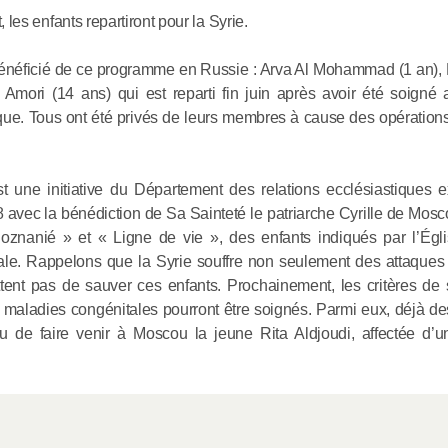
les homme
, les enfants repartiront pour la Syrie.
t bénéficié de ce programme en Russie : Arva Al Mohammad (1 an)
14.06.2020
ori (14 ans) qui est reparti fin juin après avoir été soigné
ique. Tous ont été privés de leurs membres à cause des opérations
st une initiative du Département des relations ecclésiastiques e
avec la bénédiction de Sa Sainteté le patriarche Cyrille de Mosco
Poznanié » et « Ligne de vie », des enfants indiqués par l’Égl
le. Rappelons que la Syrie souffre non seulement des attaques 
ent pas de sauver ces enfants. Prochainement, les critères de 
de maladies congénitales pourront être soignés. Parmi eux, déjà d
u de faire venir à Moscou la jeune Rita Aldjoudi, affectée d’u