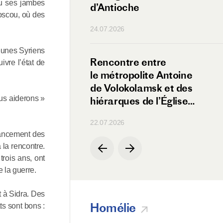
du ses jambes
eba
d’Antioche
Moscou, où des
24.07.2026
jeunes Syriens
 entre
Rencontre entre
ivre l’état de
lite Antoine
le métropolite Antoine
amsk et le ministre
de Volokolamsk et des
us aiderons »
de la Paix
hiérarques de l’Église
orthodoxe de Chypre
22.07.2026
inancement des
 la rencontre.
rois ans, ont
e la guerre.
t à Sidra. Des
Homélie
ts sont bons :