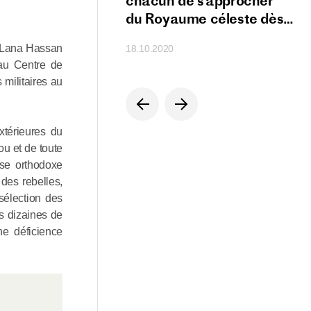
s à la sainteté
chacun de s’approcher
du Royaume céleste dès
cette terre
, Lana Hassan
18.10.2020
 au Centre de
 militaires au
xtérieures du
u et de toute
ise orthodoxe
des rebelles,
sélection des
es dizaines de
ne déficience