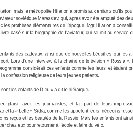
Le métropo
tation, mais le métropolite Hilarion a promis aux enfants qu’ils pour
est prêt 
aviateur soviétique Maressiev, qui, après avoir été amputé des de
le don éto
c les prothèses élémentaires de l’époque. Mgr Hilarion a conseill
mais il fau
ivre basé sur la biographie de l’aviateur, qui se mit au service
le recevoi
16.08.2020
 enfants des cadeaux, ainsi que de nouvelles béquilles, qui les a
Le métropo
port. Lors d’une interview à la chaîne de télévision « Rossia », 
programme considérait ces enfants comme les leurs, et étaient pr
Le Seigne
la confession religieuse de leurs jeunes patients.
de cherch
le Royaum
sont les enfants de Dieu » a dit le hiérarque.
28.06.2020
plaisir avec les journalistes, et fait part de leurs impressi
ar et la « belle » Sidra, comme les appelent leurs médecins russ
Le métropo
oins reçus et les beautés de la Russie. Mais les enfants ont ains
Le Seigne
trer chez eux pour retourner à l’école et faire du vélo.