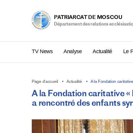
PATRIARCAT DE MOSCOU
Département des relations ecclésiasti
TV News
Analyse
Actualité
Le P
Page d'accueil
Actualité
A la Fondation caritati
A la Fondation caritative « 
a rencontré des enfants sy