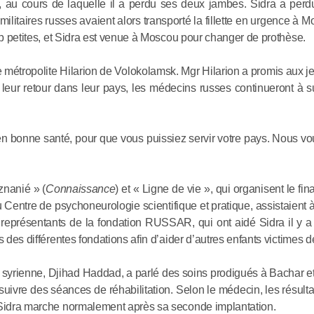
on, au cours de laquelle il a perdu ses deux jambes. Sidra a per
Addis-Ab
 militaires russes avaient alors transporté la fillette en urgence à 
rop petites, et Sidra est venue à Moscou pour changer de prothèse.
04.06.2026
 le métropolite Hilarion de Volokolamsk. Mgr Hilarion a promis aux 
Rencontre
leur retour dans leur pays, les médecins russes continueront à su
le métropo
de Volokol
en bonne santé, pour que vous puissiez servir votre pays. Nous vo
éthiopien 
04.06.2026
znanié » (
Connaissance
) et « Ligne de vie », qui organisent le f
 Centre de psychoneurologie scientifique et pratique, assistaient à
représentants de la fondation RUSSAR, qui ont aidé Sidra il y a t
 des différentes fondations afin d’aider d’autres enfants victimes d
e syrienne, Djihad Haddad, a parlé des soins prodigués à Bachar e
suivre des séances de réhabilitation. Selon le médecin, les résulta
, Sidra marche normalement après sa seconde implantation.