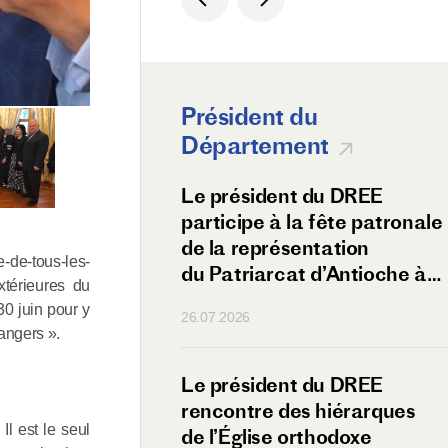
Président du
Département
 du métropolite
Le président du DREE
vec les Russes
participe à la fête patronale
n Éthiopie
de la représentation
e-de-tous-les-
du Patriarcat d’Antioche à
xtérieures du
Moscou
0 juin pour y
26.07.2026
rangers ».
olite Antoine
Le président du DREE
amsk visite
rencontre des hiérarques
l est le seul
ère de Sebeta à
de l’Église orthodoxe