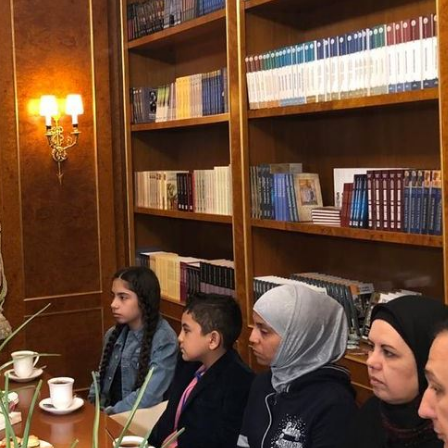
Le préside
Aleksanda
ses vœux 
Cyrille po
20.11.2025
Message d
le patriar
aux partic
Assemblée
20.10.2025