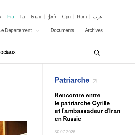
λ
Fra
Ita
Бълг
ქარ
Срп
Rom
عرب
Le Département
Documents
Archives
ociaux
Patriarche
 téléphonique entre
Rencontre entre
s des Églises
le patriarche Cyrille
s russe et serbe
et l’ambassadeur d’Iran
en Russie
30.07.2026