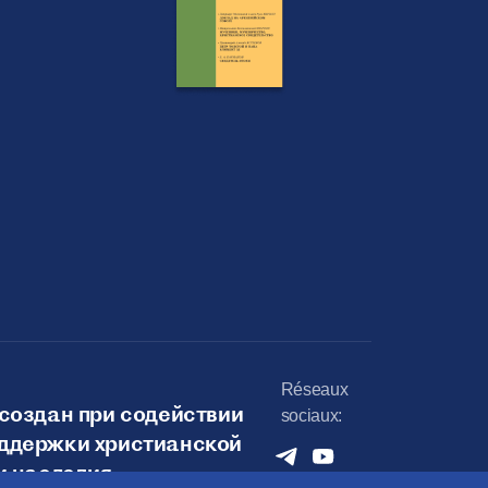
Réseaux
создан при содействии
sociaux:
ддержки христианской
и наследия