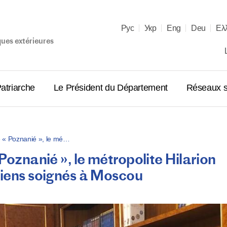
Рус
Укр
Eng
Deu
Ελ
ques extérieures
atriarche
Le Président du Département
Réseaux s
ve « Poznanié », le mé…
Poznanié », le métropolite Hilarion
Entretien
riens soignés à Moscou
les primat
orthodoxe
18.12.2025