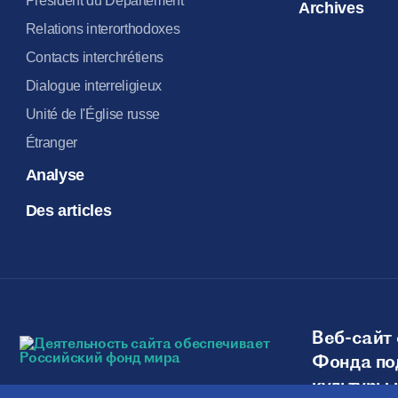
Président du Département
Archives
Relations interorthodoxes
Contacts interchrétiens
Dialogue interreligieux
Unité de l'Église russe
Étranger
Analyse
Des articles
Веб-сайт 
Фонда по
культуры 