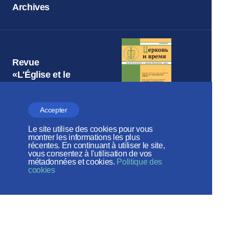
Archives
Revue
«L'Église et le
Temps»
Accepter
Le site utilise des cookies pour vous
montrer les informations les plus
Patriarcat de Moscou
récentes. En continuant à utiliser le site,
vous consentez à l'utilisation de vos
DÉPARTEMENT DES RELATIONS
métadonnées et cookies.
Politique des
ECCLÉSIASTIQUES EXTÉRIEURES
cookies
Веб-сайт создан при содействии