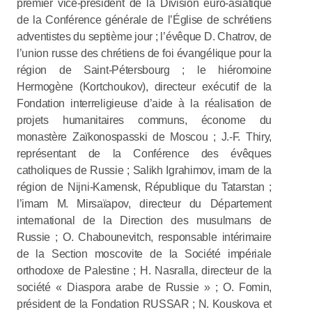
premier vice-président de la Division euro-asiatique
de la Conférence générale de l’Église de schrétiens
adventistes du septième jour ; l’évêque D. Chatrov, de
l’union russe des chrétiens de foi évangélique pour la
région de Saint-Pétersbourg ; le hiéromoine
Hermogène (Kortchoukov), directeur exécutif de la
Fondation interreligieuse d’aide à la réalisation de
projets humanitaires communs, économe du
monastère Zaïkonospasski de Moscou ; J.-F. Thiry,
représentant de la Conférence des évêques
catholiques de Russie ; Salikh Igrahimov, imam de la
région de Nijni-Kamensk, République du Tatarstan ;
l’imam M. Mirsaïapov, directeur du Département
international de la Direction des musulmans de
Russie ; O. Chabounevitch, responsable intérimaire
de la Section moscovite de la Société impériale
orthodoxe de Palestine ; H. Nasralla, directeur de la
société « Diaspora arabe de Russie » ; O. Fomin,
président de la Fondation RUSSAR ; N. Kouskova et