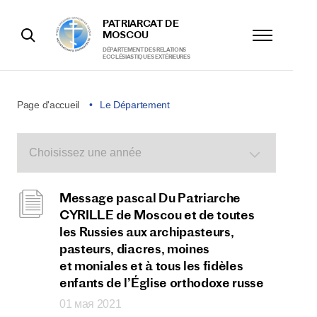
PATRIARCAT DE
MOSCOU
DÉPARTEMENT DES RELATIONS
ECCLÉSIASTIQUES EXTÉRIEURES
Page d'accueil
Le Département
Message pascal Du Patriarche
CYRILLE de Moscou et de toutes
les Russies aux archipasteurs,
pasteurs, diacres, moines
et moniales et à tous les fidèles
enfants de l’Église orthodoxe russe
01 мая 2021