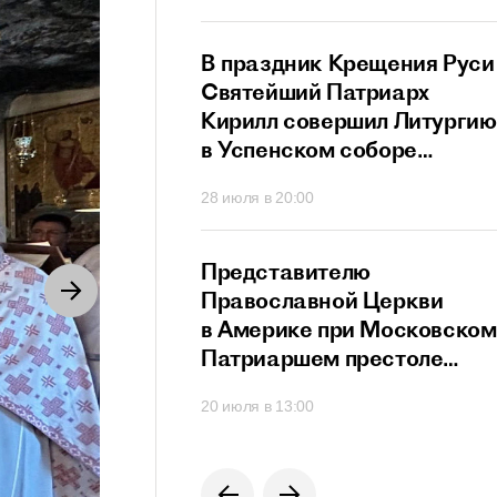
ный сан
й Патриарх
В праздник Крещения Руси
стретился
Святейший Патриарх
дателем
Кирилл совершил Литургию
го
в Успенском соборе
ционного совета
Московского Кремля
40
28 июля в 20:00
их
твенников,
щих за рубежом
й Патриарх
Представителю
озглавил работу
Православной Церкви
я Высшего
в Америке при Московском
го Совета
Патриаршем престоле
вручен орден преподобног
0
20 июля в 13:00
Сергия Радонежского