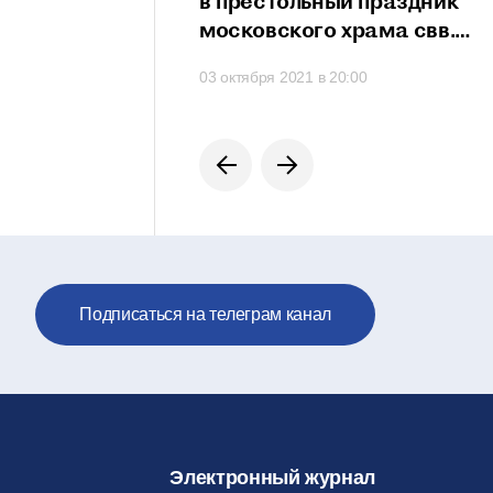
сть проявить свои
в престольный праздник
сти
московского храма свв.
мучеников Михаила
 в 21:20
03 октября 2021 в 20:00
и Феодора
на Черниговском подворье
Подписаться на телеграм канал
Электронный журнал