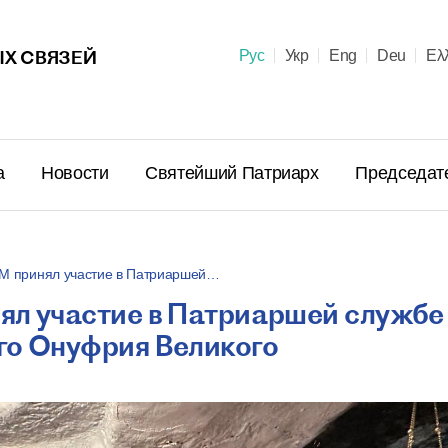
Х СВЯЗЕЙ
Рус
Укр
Eng
Deu
Ελ
а
Новости
Святейший Патриарх
Председат
ДМ принял участие в Патриаршей…
ял участие в Патриаршей службе
Поздравл
го Онуфрия Великого
Патриарх
Предстоя
Правосла
летием м
23 июня в 10:
пострига