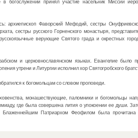
 в богослужении принял участие насельник Миссии иер
08 июля в 12:
сь: архиепископ Фаворский Мефодий, сестры Онуфриевско
Митропол
хата, сестры русского Горненского монастыря, представит
встретил
русскоязычные верующие Святого града и окрестных город
секретар
Междуна
организа
рабском и церковнославянском языках. Евангелие было п
06 июля в 12:
опения утрени и Литургии исполнил хор Святогробского братс
языку
обратился к богомольцам со словом проповеди.
уховенства, монашествующие, паломники и богомольцы нап
аду, где была совершена лития о упокоении ее души. Зат
а Блаженнейшим Патриархом Феофилом была прочитана