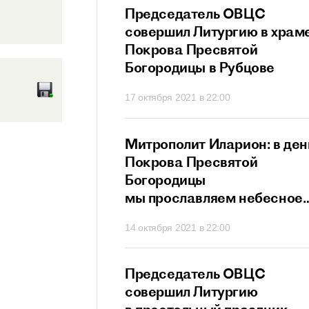
прославляет всех
Председатель ОВЦС
в и исповедников
совершил Литургию в храм
ристово
Покрова Пресвятой
Богородицы в Рубцове
21 в 21:20
17 октября 2021 в 22:00
ит Иларион:
Митрополит Иларион: в ден
х собственных
Покрова Пресвятой
г не сможет
Богородицы
ти
мы прославляем небесное
заступничество Матери
 в 20:26
14 октября 2021 в 22:00
Божией
ит Иларион:
Председатель ОВЦС
сегда нам дает
совершил Литургию