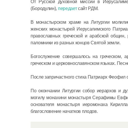
От Русской духовной миссии в Иерусалиме
(Бородулин),
передает
сайт РДМ.
В монастырском храме на Литургии молили
женских монастырей Иерусалимского Патриар
православных греческой и арабской общин, 
паломники из разных концов Святой земли.
Богослужение совершалось на греческом, а
греческом и церковнославянском языках. Песн
После запричастного стиха Патриарх Феофил 
По окончании Литургии собор иерархов и д
могилу монахини монастыря Серафимы Евфими
основателя монастыря иеромонаха Кирилл
благословение начатков плодов.