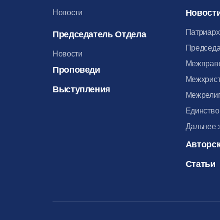
Новост
Новости
Патриарх
Председатель Отдела
Председа
Новости
Межправ
Проповеди
Межхрист
Выступления
Межрелиг
Единство
Дальнее 
Авторск
Статьи