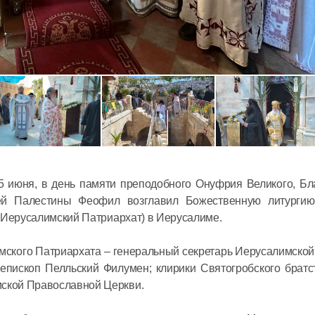
Митропол
Антоний 
престоль
московск
 июня, в день памяти преподобного Онуфрия Великого, Б
Сербской
ей Палестины Феофил возглавил Божественную литурги
12 июля в 14:
Церкви
(Иерусалимский Патриархат) в Иерусалиме.
Председа
мского Патриархата – генеральный секретарь Иерусалимско
встречу 
епископ Пелльский Филумен; клирики Святогробского братст
Суверенн
ской Православной Церкви.
Ордена в