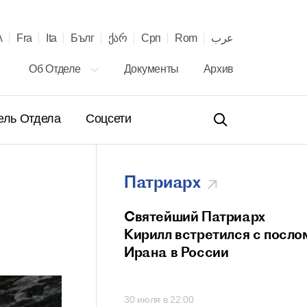
λ
Fra
Ita
Бълг
ქარ
Срп
Rom
عرب
Об Отделе
Документы
Архив
ель Отдела
Соцсети
Патриарх
ение Святейшего
Святейший Патриарх
а Кирилла
Кирилл встретился с посло
телю Сербской
Ирана в России
вной Церкви с 40-
онашеского
00
30 июля в 22:00
 и рукоположения