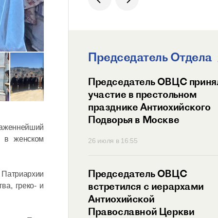
Председатель Отдела
ит Волоколамский
Председатель ОВЦС приня
возглавил
участие в престольном
ный праздник
празднике Антиохийского
ого Подворья
Подворья в Москве
лаженнейший
 Православной
ю в женском
45
26 июля в 16:55
тель ОВЦС провел
Председатель ОВЦС
й Патриархии
с представителем
встретился с иерархами
ва, греко- и
ого Мальтийского
Антиохийской
 России
Православной Церкви