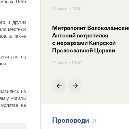
омонах Петр
30
24 июля в 20:00
го и других
ит Антоний
Митрополит Волоколамски
ели местных
ся с Генеральным
Антоний встретился
ов, а также
ем
с иерархами Кипрской
родной
Православной Церкви
ции по русскому
рочитано на
00
22 июля в 19:00
тва.
равились на
ем у могилы
 молитва на
Проповеди