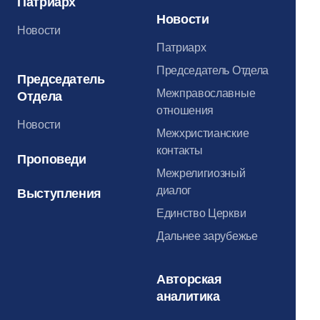
Патриарх
Новости
Новости
Патриарх
Председатель Отдела
Председатель
Межправославные
Отдела
отношения
Новости
Межхристианские
контакты
Проповеди
Межрелигиозный
диалог
Выступления
Единство Церкви
Дальнее зарубежье
Авторская
аналитика