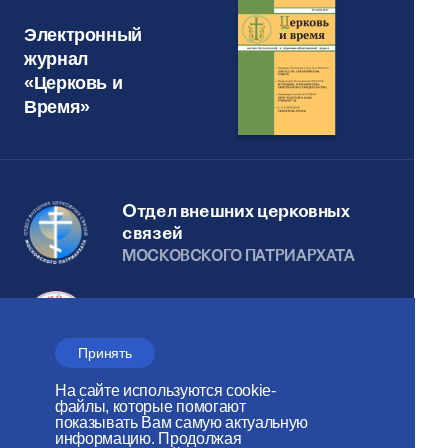
Электронный
журнал
«Церковь и
Время»
Отдел внешних церковных
связей
МОСКОВСКОГО ПАТРИАРХАТА
Сайт действует при
поддержке
Принять
Российского фонда мира
На сайте используются cookie-
файлы, которые помогают
Веб-сайт создан при содействии
показывать Вам самую актуальную
информацию. Продолжая
Фонда поддержки христианской