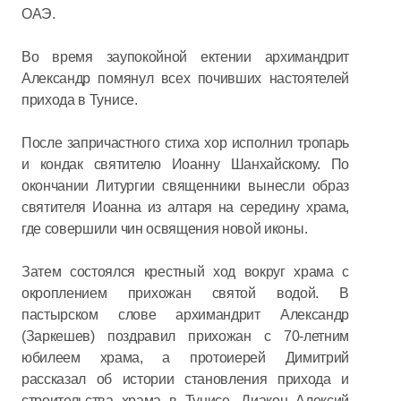
ОАЭ.
Во время заупокойной ектении архимандрит
Александр помянул всех почивших настоятелей
прихода в Тунисе.
После запричастного стиха хор исполнил тропарь
и кондак святителю Иоанну Шанхайскому. По
окончании Литургии священники вынесли образ
святителя Иоанна из алтаря на середину храма,
где совершили чин освящения новой иконы.
Затем состоялся крестный ход вокруг храма с
окроплением прихожан святой водой. В
пастырском слове архимандрит Александр
(Заркешев) поздравил прихожан с 70-летним
юбилеем храма, а протоиерей Димитрий
рассказал об истории становления прихода и
строительства храма в Тунисе. Диакон Алексий