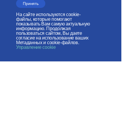
поддержке
Принять
Российского фонда мира
На сайте используются cookie-
файлы, которые помогают
Веб-сайт создан при содействии
показывать Вам самую актуальную
информацию. Продолжая
Фонда поддержки христианской
пользоваться сайтом, Вы даете
согласие на использование ваших
культуры и наследия
Метаданных и cookie-файлов.
Управление cookie
Мы в социальных сетях:
Карта сайта
Пользовательское соглашение