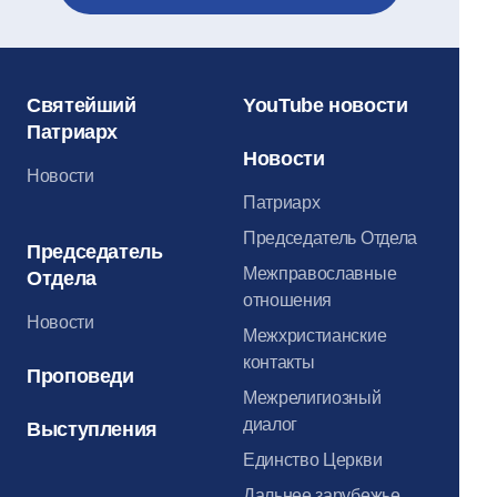
Святейший
YouTube новости
Патриарх
Новости
Новости
Патриарх
Председатель Отдела
Председатель
Межправославные
Отдела
отношения
Новости
Межхристианские
контакты
Проповеди
Межрелигиозный
диалог
Выступления
Единство Церкви
Дальнее зарубежье