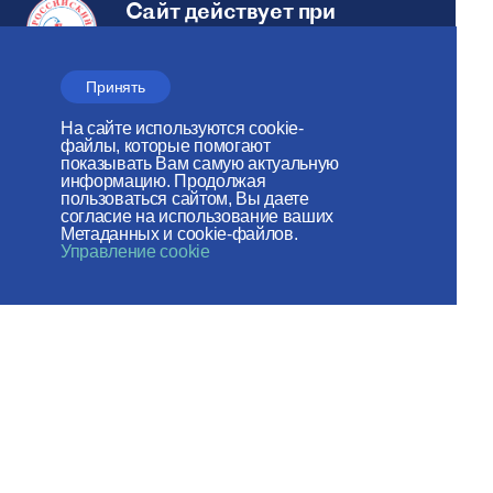
Сайт действует при
поддержке
Российского фонда мира
Принять
Веб-сайт создан при содействии
На сайте используются cookie-
файлы, которые помогают
Фонда поддержки христианской
показывать Вам самую актуальную
информацию. Продолжая
культуры и наследия
пользоваться сайтом, Вы даете
согласие на использование ваших
Метаданных и cookie-файлов.
Мы в социальных сетях:
Управление cookie
Карта сайта
Пользовательское соглашение