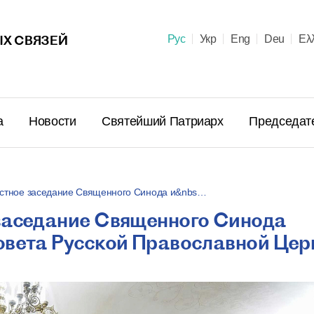
Х СВЯЗЕЙ
Рус
Укр
Eng
Deu
Ελ
а
Новости
Святейший Патриарх
Председат
естное заседание Священного Синода и&nbs…
заседание Священного Синода
Поздравл
овета Русской Православной Цер
Патриарх
Предстоя
Правосла
летием м
23 июня в 10:
пострига