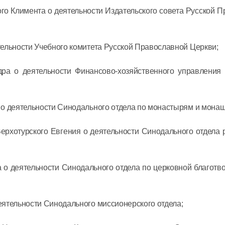
го Климента о деятельности Издательского совета Русской 
08 июля в 12:
Митропол
ельности Учебного комитета Русской Православной Церкви;
встретил
ра о деятельности Финансово-хозяйственного управления 
секретар
Междуна
организа
 о деятельности Синодального отдела по монастырям и монаш
06 июля в 12:
языку
ерхотурского Евгения о деятельности Синодального отдела 
 о деятельности Синодального отдела по церковной благотв
ятельности Синодального миссионерского отдела;