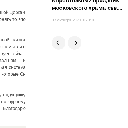
сть проявить свои
в престольный праздник
сти
московского храма свв.
ашей Церкви.
мучеников Михаила
нять то, что
 в 21:20
03 октября 2021 в 20:00
и Феодора
на Черниговском подворье
вной жизни,
ит к мысли о
вует сейчас,
вал нам, – и
акая система
, которые Он
у поддержку,
 по бурному
м. Благодарю