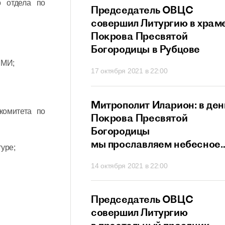
о отдела по
прославляет всех
Председатель ОВЦС
в и исповедников
совершил Литургию в храм
ристово
Покрова Пресвятой
Богородицы в Рубцове
СМИ;
21 в 21:20
17 октября 2021 в 22:00
ит Иларион:
Митрополит Иларион: в ден
комитета по
х собственных
Покрова Пресвятой
г не сможет
Богородицы
ти
мы прославляем небесное
уре;
заступничество Матери
 в 20:26
14 октября 2021 в 22:00
Божией
ит Иларион:
Председатель ОВЦС
сегда нам дает
совершил Литургию