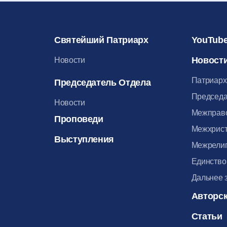
Святейший Патриарх
YouTube
Новост
Новости
Патриарх
Председатель Отдела
Председа
Новости
Межправ
Проповеди
Межхрист
Выступления
Межрелиг
Единство
Дальнее 
Авторск
Статьи