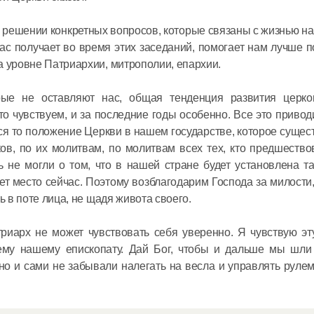
возможно
способно
 в решении конкретных вопросов, которые связаны с жизнью н
ас получает во время этих заседаний, помогает нам лучше по
24 января 2021
а уровне Патриархии, митрополии, епархии.
рые не оставляют нас, общая тенденция развития церко
о чувствуем, и за последние годы особенно. Все это привод
ся то положение Церкви в нашем государстве, которое сущест
ов, по их молитвам, по молитвам всех тех, кто предшество
ь не могли о том, что в нашей стране будет установлена т
ет место сейчас. Поэтому возблагодарим Господа за милости
ь в поте лица, не щадя живота своего.
триарх не может чувствовать себя уверенно. Я чувствую эт
ему нашему епископату. Дай Бог, чтобы и дальше мы шли
о и сами не забывали налегать на весла и управлять руле