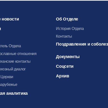
 новости
Об Отделе
и
История Отдела
Контакты
Поздравления и соболе
тель Отдела
ославные отношения
Документы
ианские контакты
Соцсети
иозный диалог
Архив
 Церкви
зарубежье
ая аналитика