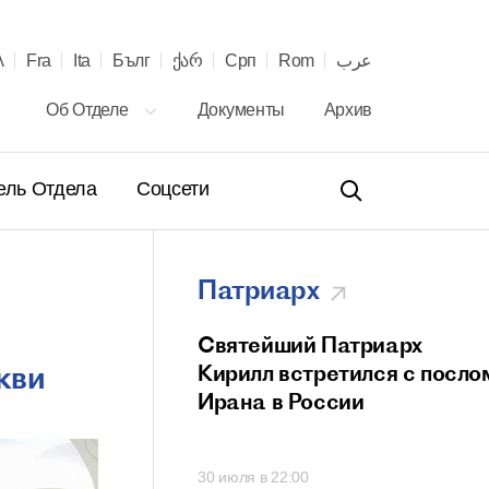
λ
Fra
Ita
Бълг
ქარ
Срп
Rom
عرب
Об Отделе
Документы
Архив
ель Отдела
Соцсети
Патриарх
ение Святейшего
Святейший Патриарх
кви
а Кирилла
Кирилл встретился с посло
телю Сербской
Ирана в России
вной Церкви с 40-
онашеского
00
30 июля в 22:00
 и рукоположения