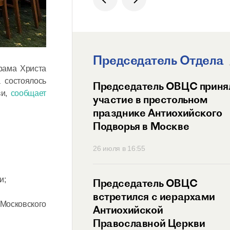
Председатель Отдела
рама Христа
 состоялось
ит Волоколамский
Председатель ОВЦС приня
ви,
сообщает
возглавил
участие в престольном
ный праздник
празднике Антиохийского
ого Подворья
Подворья в Москве
 Православной
45
26 июля в 16:55
и;
тель ОВЦС провел
Председатель ОВЦС
с представителем
встретился с иерархами
Московского
ого Мальтийского
Антиохийской
 России
Православной Церкви