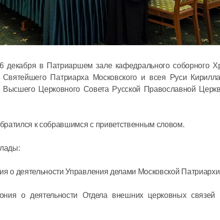
6 декабря в Патриаршем зале кафедрального соборного Х
 Святейшего Патриарха Московского и всея Руси Кирилла
Митропол
 Высшего Церковного Совета Русской Православной Церк
Антоний 
престоль
московск
братился к собравшимся с приветственным словом.
Сербской
12 июля в 14:
Церкви
лады:
ия о деятельности Управления делами Московской Патриархи
Председа
встречу 
ония о деятельности Отдела внешних церковных связей 
Суверенн
Ордена в