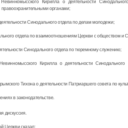
 Невинномысского Кирилла о деятельности Синодальног
Церковь 
 правоохранительными органами;
мученико
за имя Х
деятельности Синодального отдела по делам молодежи;
дального отдела по взаимоотношениям Церкви с обществом и 
07 февраля 20
еятельности Синодального отдела по тюремному служению;
Митропол
Невинномысского Кирилла о деятельности Синодального 
Без наши
усилий Бо
нас спас
ымского Тихона о деятельности Патриаршего совета по культ
31 января 2021
ениях в законодательстве.
Митропол
я дискуссия.
Господь в
й Церкви сказал: