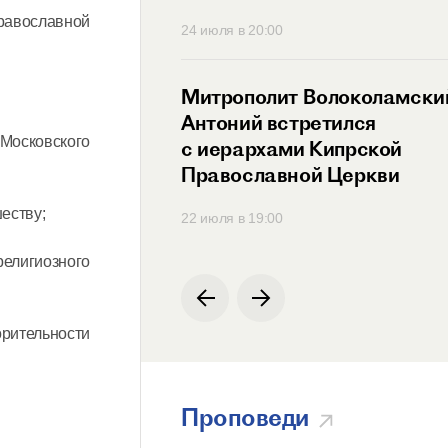
Православной
30
24 июля в 20:00
ит Антоний
Митрополит Волоколамски
ся с Генеральным
Антоний встретился
Московского
ем
с иерархами Кипрской
родной
Православной Церкви
ции по русскому
еству;
00
22 июля в 19:00
религиозного
орительности
Проповеди