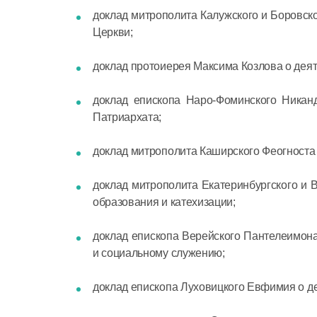
доклад митрополита Калужского и Боровско
Церкви;
доклад протоиерея Максима Козлова о деят
доклад епископа Наро-Фоминского Никанд
Патриархата;
доклад митрополита Каширского Феогноста
доклад митрополита Екатеринбургского и В
образования и катехизации;
доклад епископа Верейского Пантелеимона
и социальному служению;
доклад епископа Луховицкого Евфимия о де