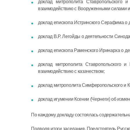
доклад митрополита Ставропольского и
взаимодействию с Вооруженными силами и
доклад епископа Истринского Серафима о 
доклад В.Р. Легойды о деятельности Сино
доклад епископа Раменского Иринарха о д
доклад митрополита Ставропольского и 
взаимодействию с казачеством;
доклад митрополита Симферопольского и Кр
доклад игумении Ксении (Чернеги) об измен
По каждому докладу состоялась содержательна
Подводя итоги заседания, Предстоятель Русско