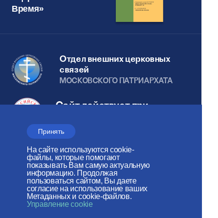
Время»
Отдел внешних церковных
связей
МОСКОВСКОГО ПАТРИАРХАТА
Сайт действует при
поддержке
Принять
Российского фонда мира
На сайте используются cookie-
Веб-сайт создан при содействии
файлы, которые помогают
показывать Вам самую актуальную
Фонда поддержки христианской
информацию. Продолжая
пользоваться сайтом, Вы даете
культуры и наследия
согласие на использование ваших
Метаданных и cookie-файлов.
Управление cookie
Мы в социальных сетях: