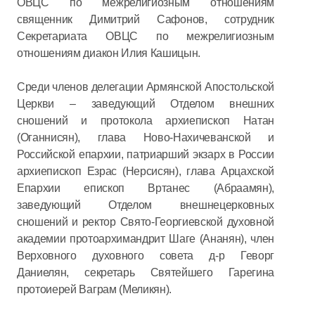
ОВЦС по межрелигиозным отношениям
священник Димитрий Сафонов, сотрудник
Секретариата ОВЦС по межрелигиозным
отношениям диакон Илия Кашицын.
Среди членов делегации Армянской Апостольской
Церкви – заведующий Отделом внешних
сношений и протокола архиепископ Натан
(Оганнисян), глава Ново-Нахичеванской и
Российской епархии, патриарший экзарх в России
архиепископ Езрас (Нерсисян), глава Арцахской
Епархии епископ Вртанес (Абраамян),
заведующий Отделом внешнецерковных
сношений и ректор Свято-Георгиевской духовной
академии протоархимандрит Шаге (Ананян), член
Верховного духовного совета д-р Геворг
Даниелян, секретарь Святейшего Гарегина
протоиерей Ваграм (Меликян).