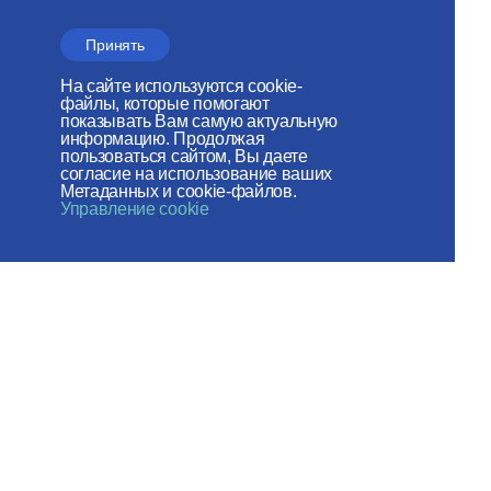
«Церковь и
Время»
Принять
На сайте используются cookie-
файлы, которые помогают
показывать Вам самую актуальную
информацию. Продолжая
Отдел внешних церковных
пользоваться сайтом, Вы даете
связей
согласие на использование ваших
МОСКОВСКОГО ПАТРИАРХАТА
Метаданных и cookie-файлов.
Управление cookie
Сайт действует при
поддержке
Российского фонда мира
Веб-сайт создан при содействии
Фонда поддержки христианской
культуры и наследия
Мы в социальных сетях: