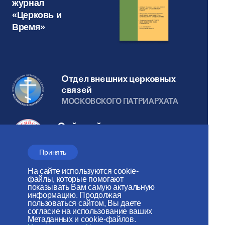
журнал
«Церковь и
Время»
Отдел внешних церковных
связей
МОСКОВСКОГО ПАТРИАРХАТА
Сайт действует при
поддержке
Принять
Российского фонда мира
На сайте используются cookie-
Веб-сайт создан при содействии
файлы, которые помогают
показывать Вам самую актуальную
Фонда поддержки христианской
информацию. Продолжая
пользоваться сайтом, Вы даете
культуры и наследия
согласие на использование ваших
Метаданных и cookie-файлов.