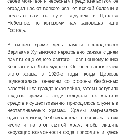
своей молитвой и небесным предстательством он
оградил нас от всякого зла, от всякой болезни и
помогал нам на пути, ведущем в Царство
Небесное, по которому нам заповедал идти
Господь.
В нашем храме день памяти преподобного
Варлаама Хутынского неразрывно связан с днем
памяти еще одного святого – священномученика
Константина Любомудрого. Он был настоятелем
этого храма в 1920-е годы, когда Церковь
подвергалась гонениям со стороны безбожных
властей. Шла гражданская война, затем наступило
трудное время – люди голодали, не хватало
средств к существованию, приходилось служить в
неотапливаемых храмах. Храмы закрывались
один за другим, безбожная власть посягала в том
числе и на этот святой храм, чтобы лишить
верующих возможности сюда приходить и здесь