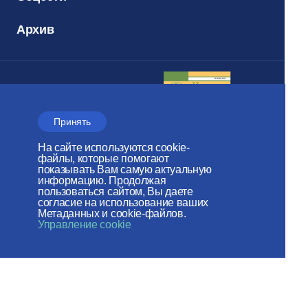
Архив
Электронный
журнал
Принять
«Церковь и
Время»
На сайте используются cookie-
файлы, которые помогают
показывать Вам самую актуальную
информацию. Продолжая
пользоваться сайтом, Вы даете
согласие на использование ваших
Метаданных и cookie-файлов.
Отдел внешних церковных
Управление cookie
связей
МОСКОВСКОГО ПАТРИАРХАТА
Сайт действует при
поддержке