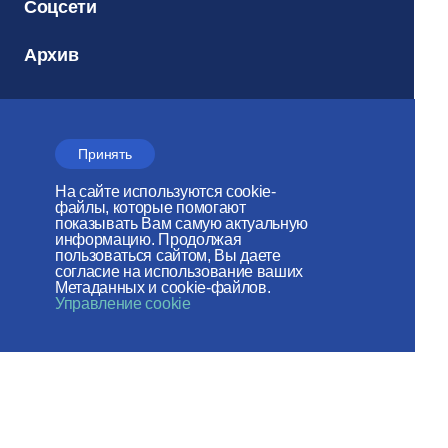
Соцсети
Архив
Электронный
Принять
журнал
На сайте используются cookie-
«Церковь и
файлы, которые помогают
Время»
показывать Вам самую актуальную
информацию. Продолжая
пользоваться сайтом, Вы даете
согласие на использование ваших
Метаданных и cookie-файлов.
Управление cookie
Отдел внешних церковных
связей
МОСКОВСКОГО ПАТРИАРХАТА
Сайт действует при