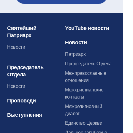
Святейший
YouTube новости
Патриарх
Новости
Новости
Патриарх
Председатель Отдела
Председатель
Межправославные
Отдела
отношения
Новости
Межхристианские
контакты
Проповеди
Межрелигиозный
диалог
Выступления
Единство Церкви
Дальнее зарубежье