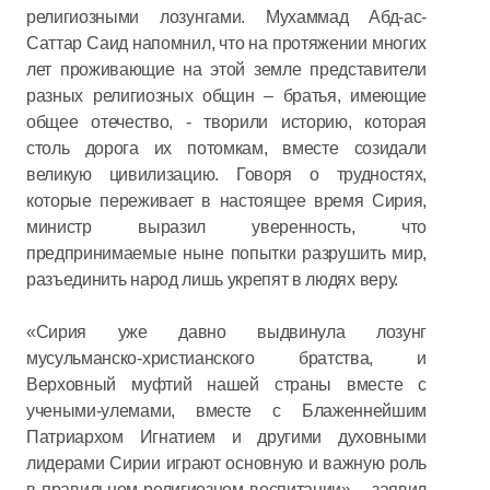
религиозными лозунгами. Мухаммад Абд-ас-
Саттар Саид напомнил, что на протяжении многих
лет проживающие на этой земле представители
разных религиозных общин – братья, имеющие
общее отечество, - творили историю, которая
столь дорога их потомкам, вместе созидали
великую цивилизацию. Говоря о трудностях,
которые переживает в настоящее время Сирия,
министр выразил уверенность, что
предпринимаемые ныне попытки разрушить мир,
разъединить народ лишь укрепят в людях веру.
«Сирия уже давно выдвинула лозунг
мусульманско-христианского братства, и
Верховный муфтий нашей страны вместе с
учеными-улемами, вместе с Блаженнейшим
Патриархом Игнатием и другими духовными
лидерами Сирии играют основную и важную роль
в правильном религиозном воспитании», - заявил