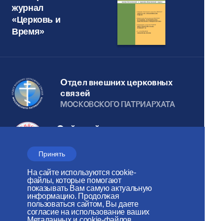
журнал
«Церковь и
Время»
Отдел внешних церковных
связей
МОСКОВСКОГО ПАТРИАРХАТА
Сайт действует при
поддержке
Принять
Российского фонда мира
На сайте используются cookie-
Веб-сайт создан при содействии
файлы, которые помогают
показывать Вам самую актуальную
Фонда поддержки христианской
информацию. Продолжая
пользоваться сайтом, Вы даете
культуры и наследия
согласие на использование ваших
Метаданных и cookie-файлов.